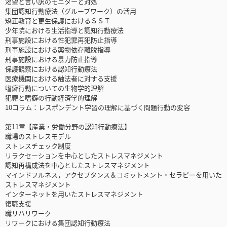
渇望と言い訳のモニターと対処
集団認知行動療法（グループワーク）の活用
矯正教育と更生保護におけるＳＳＴ
少年院における生活指導と認知行動療法
刑事施設における性犯罪再犯防止指導
刑事施設における薬物依存離脱指導
刑事施設における暴力防止指導
保護観察における認知行動療法
医療機関における触法者に対する支援
嗜癖行動についての生物学的理解
犯罪と嗜癖の行動経済学的理解
10コラム：レスポンデント学習の理解に基づく問題行動の変容
第11章【産業・労働分野の認知行動療法】
職場のストレスモデル
ストレスチェック制度
リラクセーションを中心としたストレスマネジメント
認知再構成法を中心としたストレスマネジメント
マインドフルネス，アクセプタンス＆コミットメント・セラピーを用いた
ストレスマネジメント
インターネットを用いたストレスマネジメント
復職支援
職リハリワーク
リワークにおける集団認知行動療法