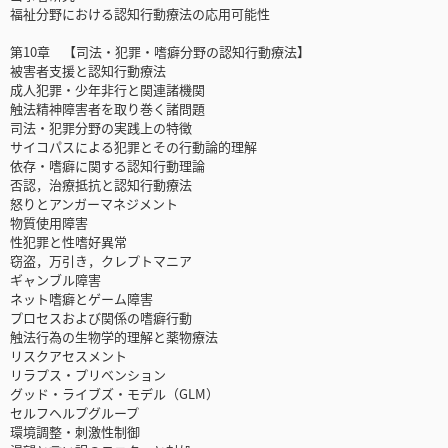
福祉分野における認知行動療法の応用可能性
第10章 【司法・犯罪・嗜癖分野の認知行動療法】
被害者支援と認知行動療法
成人犯罪・少年非行と関連諸機関
触法精神障害者を取り巻く諸問題
司法・犯罪分野の実践上の特徴
サイコパスによる犯罪とその行動論的理解
依存・嗜癖に関する認知行動理論
否認，治療抵抗と認知行動療法
怒りとアンガーマネジメント
物質使用障害
性犯罪と性嗜好異常
窃盗，万引き，クレプトマニア
ギャンブル障害
ネット嗜癖とゲーム障害
プロセスおよび関係の嗜癖行動
触法行為の生物学的理解と薬物療法
リスクアセスメント
リラプス・プリベンション
グッド・ライブズ・モデル（GLM）
セルフヘルプグループ
環境調整・刺激性制御