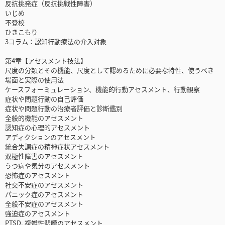
反抗挑発症（反抗挑戦性障害）
いじめ
不登校
ひきこもり
3コラム：認知行動療法の介入対象
第4章【アセスメント技法】
尺度の分類とその機能、尺度として認めるために必要な特性、使うべき
場面と実際の使用法
ケースフォーミュレーション、機能的行動アセスメント、行動観察
症状や問題行動の自己評価
症状や問題行動の治療者評価と診断鑑別
全般的機能のアセスメント
認知症の心理的アセスメント
アディクションのアセスメント
統合失調症の精神症状アセスメント
双極性障害のアセスメント
うつ病や気分のアセスメント
恐怖症のアセスメント
社交不安症のアセスメント
パニック症のアセスメント
全般不安症のアセスメント
強迫症のアセスメント
PTSD, 複雑性悲嘆のアセスメント