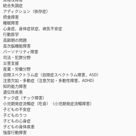
統合失調症
アディクション（依存症）
摂食障害
睡眠障害
心身症、身体症状症、病気不安症
行動医学
高齢期の問題
高次脳機能障害
パーソナリティ障害
司法・犯罪分野
災害支援
産業・労働分野
自閉スペクトラム症（自閉症スペクトラム障害，ASD）
注意欠如・多動症（注意欠如・多動性障害，ADHD）
知的能力障害
遺伝性疾患
チック症（チック障害）
小児期発症流暢症（吃音）（小児期発症流暢障害）
子どもの不安症
子どものうつ
子どもの心身症
子どもの身体疾患
強度行動障害