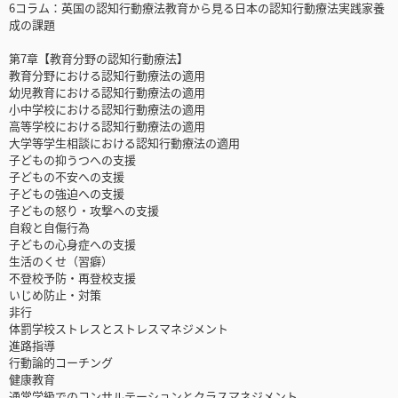
6コラム：英国の認知行動療法教育から見る日本の認知行動療法実践家養
成の課題
第7章【教育分野の認知行動療法】
教育分野における認知行動療法の適用
幼児教育における認知行動療法の適用
小中学校における認知行動療法の適用
高等学校における認知行動療法の適用
大学等学生相談における認知行動療法の適用
子どもの抑うつへの支援
子どもの不安への支援
子どもの強迫への支援
子どもの怒り・攻撃への支援
自殺と自傷行為
子どもの心身症への支援
生活のくせ（習癖）
不登校予防・再登校支援
いじめ防止・対策
非行
体罰学校ストレスとストレスマネジメント
進路指導
行動論的コーチング
健康教育
通常学級でのコンサルテーションとクラスマネジメント