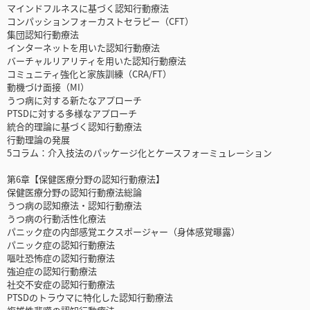
マインドフルネスに基づく認知行動療法
コンパッションフォーカストセラピー（CFT）
集団認知行動療法
インターネットを用いた認知行動療法
バーチャルリアリティを用いた認知行動療法
コミュニティ強化と家族訓練（CRA/FT）
動機づけ面接（MI）
うつ病に対する新たなアプローチ
PTSDに対する多様なアプローチ
統合的理論に基づく認知行動療法
行動理論の発展
5コラム：介入技法のパッケージ化とケースフォーミュレーション
第6章【保健医療分野の認知行動療法】
保健医療分野の認知行動療法総論
うつ病の認知療法・認知行動療法
うつ病の行動活性化療法
パニック症の内部感覚エクスポージャー（身体感覚曝露）
パニック症の認知行動療法
嘔吐恐怖症の認知行動療法
強迫症の認知行動療法
社交不安症の認知行動療法
PTSDのトラウマに特化した認知行動療法