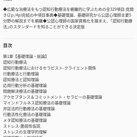
◆広範な治療法をもつ認知行動療法を網羅的に学ぶための全329項目:見開
き(2ｐ/4p)完結の中項目事典◆基礎理論、基礎研究から公認心理師主要5
分野の解説までを網羅◆公認心理師の国家資格化を踏まえ、｢認知行動療
法｣のスタンダードを知ることができる決定版
目次
第1章【基礎理論・総論】
認知行動療法
認知行動療法におけるセラピスト-クライエント関係
行動療法と行動理論
認知療法と認知理論
応用行動分析の基礎理論
問題解決療法の基礎理論
アクセプタンス＆コミットメント・セラピーの基礎理論
マインドフルネス認知療法の基礎理論
弁証法的行動療法の基礎理論
行動活性化療法の基礎理論
メタ認知療法の基礎理論
ストレス-脆弱性仮説
ストレスの生理学的理解