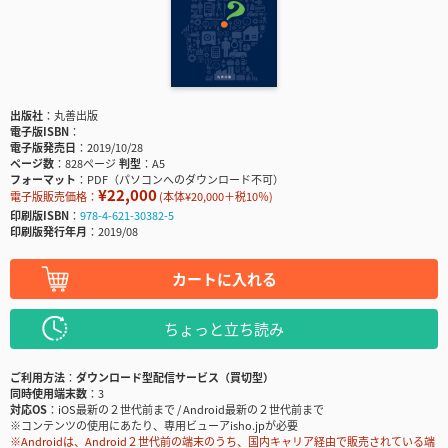
出版社
丸善出版
電子版ISBN
電子版発売日
2019/10/28
ページ数
828ページ
判型
A5
フォーマット
PDF（パソコンへのダウンロード不可）
¥22,000
電子版販売価格：
(本体¥20,000＋税10％)
印刷版ISBN
978-4-621-30382-5
印刷版発行年月
2019/08
カートに入れる
ちょっと立ち読み
ご利用方法
ダウンロード型配信サービス（買切型）
同時使用端末数
3
対応OS
iOS最新の２世代前まで / Android最新の２世代前まで
※コンテンツの使用にあたり、専用ビューアisho.jpが必要
※Androidは、Android２世代前の端末のうち、国内キャリア経由で販売されている端