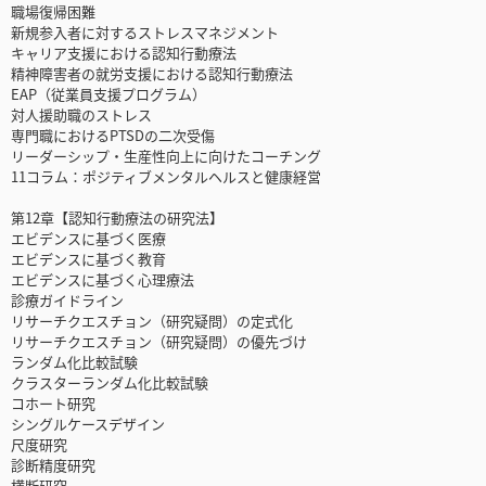
職場復帰困難
新規参入者に対するストレスマネジメント
キャリア支援における認知行動療法
精神障害者の就労支援における認知行動療法
EAP（従業員支援プログラム）
対人援助職のストレス
専門職におけるPTSDの二次受傷
リーダーシップ・生産性向上に向けたコーチング
11コラム：ポジティブメンタルヘルスと健康経営
第12章【認知行動療法の研究法】
エビデンスに基づく医療
エビデンスに基づく教育
エビデンスに基づく心理療法
診療ガイドライン
リサーチクエスチョン（研究疑問）の定式化
リサーチクエスチョン（研究疑問）の優先づけ
ランダム化比較試験
クラスターランダム化比較試験
コホート研究
シングルケースデザイン
尺度研究
診断精度研究
横断研究