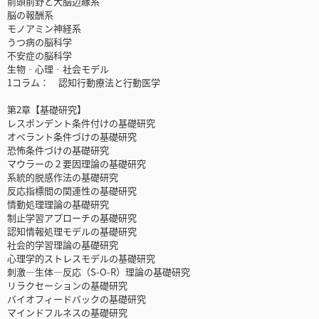
前頭前野と大脳辺縁系
脳の報酬系
モノアミン神経系
うつ病の脳科学
不安症の脳科学
生物‐心理‐社会モデル
1コラム： 認知行動療法と行動医学
第2章【基礎研究】
レスポンデント条件付けの基礎研究
オペラント条件づけの基礎研究
恐怖条件づけの基礎研究
マウラーの２要因理論の基礎研究
系統的脱感作法の基礎研究
反応指標間の関連性の基礎研究
情動処理理論の基礎研究
制止学習アプローチの基礎研究
認知情報処理モデルの基礎研究
社会的学習理論の基礎研究
心理学的ストレスモデルの基礎研究
刺激―生体―反応（S-O-R）理論の基礎研究
リラクセーションの基礎研究
バイオフィードバックの基礎研究
マインドフルネスの基礎研究