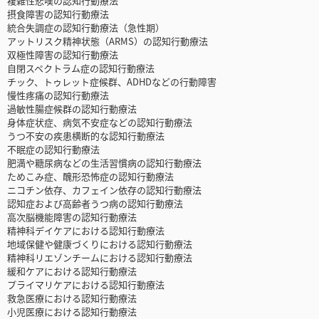
複雑性悲嘆の認知行動療法
摂食障害の認知行動療法
統合失調症の認知行動療法（急性期）
アットリスク精神状態（ARMS）の認知行動療法
双極性障害の認知行動療法
自閉スペクトラム症の認知行動療法
チック、トゥレット症候群、ADHDなどの行動障害
慢性疼痛の認知行動療法
過敏性腸症候群の認知行動療法
身体症状症、病気不安症などの認知行動療法
うつ不安の疾患横断的な認知行動療法
不眠症の認知行動療法
肥満や糖尿病などの生活習慣病の認知行動療法
ためこみ症、醜形恐怖症の認知行動療法
ニコチン依存、カフェイン依存の認知行動療法
認知症および高齢者うつ病の認知行動療法
高次脳機能障害の認知行動療法
精神科デイケアにおける認知行動療法
地域保健や健康づくりにおける認知行動療法
精神科リエゾンチームにおける認知行動療法
緩和ケアにおける認知行動療法
プライマリケアにおける認知行動療法
救急医療における認知行動療法
小児医療における認知行動療法