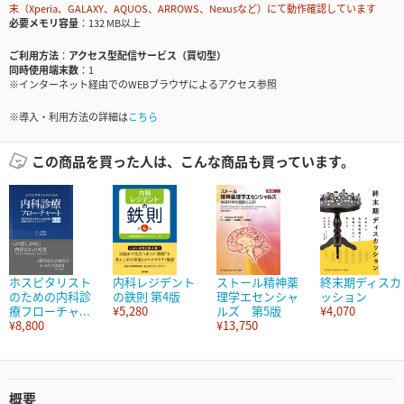
末（Xperia、GALAXY、AQUOS、ARROWS、Nexusなど）にて動作確認しています
必要メモリ容量
132 MB以上
ご利用方法
アクセス型配信サービス（買切型）
同時使用端末数
1
※インターネット経由でのWEBブラウザによるアクセス参照
※導入・利用方法の詳細は
こちら
この商品を買った人は、こんな商品も買っています。
ホスピタリスト
内科レジデント
ストール精神薬
終末期ディスカ
のための内科診
の鉄則 第4版
理学エセンシャ
ッション
療フローチャ...
¥5,280
ルズ 第5版
¥4,070
¥8,800
¥13,750
概要