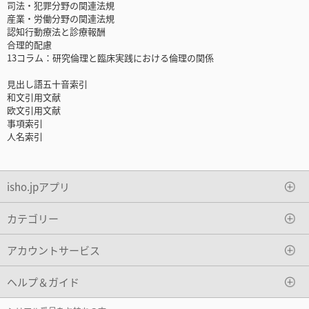
司法・犯罪分野の関連法規
産業・労働分野の関連法規
認知行動療法と診療報酬
合理的配慮
13コラム：研究倫理と臨床実践における倫理の関係
見出し語五十音索引
和文引用文献
欧文引用文献
事項索引
人名索引
isho.jpアプリ
カテゴリー
アカウントサービス
ヘルプ＆ガイド