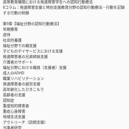
高等教育機関における発達障害学生への認知行動療法
8コラム：発達障害支援と特別支援教育分野の認知行動療法―行動を記録
する行動の制御
第9章【福祉分野の認知行動療法】
早期療育
虐待
社会的養護
福祉分野での親支援
子どものデイサービスにおける支援
発達障害者の兄弟姉妹支援
介護者のサポート
福祉分野における職員（支援者）支援
成人のADHD
職業リハビリテーション
発達障害者の就労支援
高年齢化したひきこもり
高齢者の支援
認知症
重度知的障害者
重症心身障害
地域生活支援
アウトリーチ（訪問支援）
当事者研究