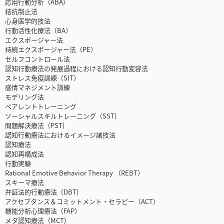
応用行動分析（ABA)
拮抗制止法
心身医学的技法
行動活性化療法（BA）
エクスポージャー法
持続エクスポージャー法（PE）
セルフコントロール法
認知行動療法の発展過程における認知行動変容法
ストレス免疫訓練（SIT）
感情マネジメント訓練
モデリング法
ペアレントトレーニング
ソーシャルスキルトレーニング（SST)
問題解決療法（PST)
認知行動療法におけるイメージ諸技法
認知療法
認知再構成法
行動実験
Rational Emotive Behavior Therapy （REBT）
スキーマ療法
弁証法的行動療法（DBT)
アクセプタンス＆コミットメント・セラピー（ACT)
機能分析心理療法（FAP）
メタ認知療法（MCT)