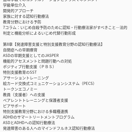
学級単位介入
開発的アプローチ
家族に対する認知行動療法
教育分野における予防
7コラム：いじめ自殺予防のために認知・行動療法家がすべきこと―法的
判定と機能分析によるいじめ代替行動形成
第8章【発達障害支援と特別支援教育分野の認知行動療法】
自閉症への早期療育
ASDの早期支援としてのJASPER
機能的アセスメントと問題行動への対処
ポジティブ行動支援（ＰＢＳ）
特別支援教育のSST
アサーショントレーニング
絵カード交換式コミュニケーションシステム（PECS）
トークンエコノミー
教員（支援者）への支援
ペアレントトレーニングと保護者支援
ピアサポート
特別支援教育分野における多職種連携
ADHDのサマートリートメントプログラム
ASDとADHDへの認知行動療法
発達障害のある人へのマインドフルネス認知行動療法