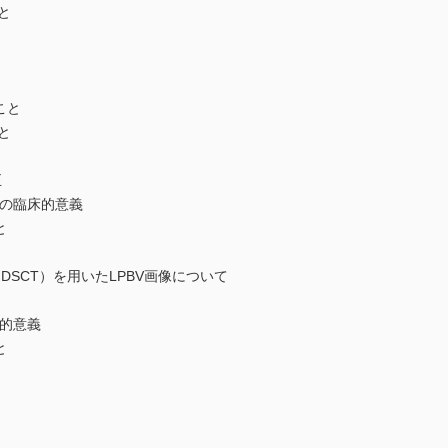
と
こと
と
正
の臨床的意義
と
T：DSCT）を用いたLPBV画像について
的意義
と