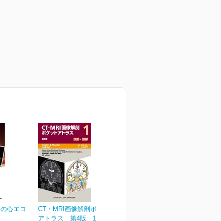
めの心エコ
CT・MRI画像解剖ポケット
アトラス 第4版 1巻...