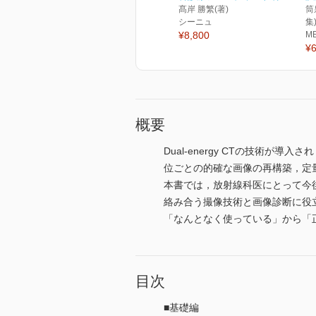
髙岸 勝繁(著)
筒
シーニュ
集
¥8,800
M
¥6
概要
Dual-energy CTの技術が
位ごとの的確な画像の再構築，定
本書では，放射線科医にとって今後
絡み合う撮像技術と画像診断に役
「なんとなく使っている」から「
目次
■基礎編