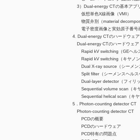
3）Dual-energy CTの
仮想単色X線画像（VMI）
物質弁別（material decomposi
電子密度画像と実効原子番号
4. Dual-energy CTのハ
Dual-energy CTのハードウェア
Rapid kV switching（GEヘ
Rapid kV switching（
Dual X-ray source（シー
Split filter（シーメンスヘル
Dual-layer detector（フィ
Sequential volume sc
Sequential helical sc
5．Photon-counting detecto
Photon-counting detector CT
PCDの概要
PCDのハードウェア
PCD特有の問題点