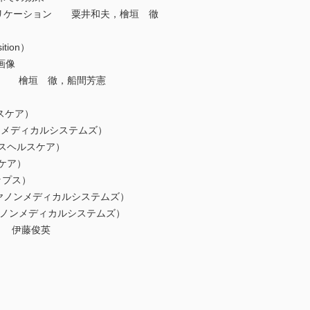
基本アプリケーション 粟井和夫，檜垣 徹
tion）
画像
ードウェア 檜垣 徹，船間芳憲
ルスケア）
キヤノンメディカルシステムズ）
メンスヘルスケア）
スケア）
リップス）
an（キヤノンメディカルシステムズ）
an（キヤノンメディカルシステムズ）
r CT 伊藤俊英