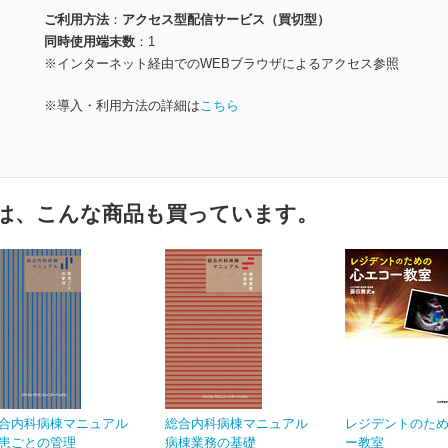
ご利用方法
アクセス型配信サービス（買切型）
同時使用端末数
1
※インターネット経由でのWEBブラウザによるアクセス参照
※導入・利用方法の詳細は
こちら
は、こんな商品も買っています。
合内科病棟マニュアル
総合内科病棟マニュアル
レジデントのた
患ごとの管理
病棟業務の基礎
ー教室