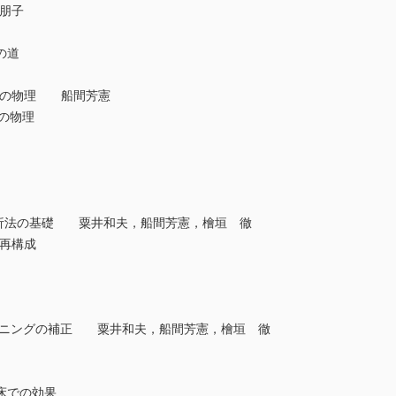
頭朋子
の道
するための物理 船間芳憲
めの物理
おける解析法の基礎 粟井和夫，船間芳憲，檜垣 徹
再構成
ドニングの補正 粟井和夫，船間芳憲，檜垣 徹
床での効果