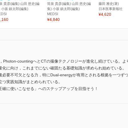
泉 貴彦(編集) 山田 悠史(編
筒泉 貴彦(編集) 山田 悠史(編
藤田 雅史(著)
) 小坂 鎮太郎(編集)
集) 小坂 鎮太郎(編集)
日本医事新報社
EDSI
MEDSI
¥4,620
,160
¥4,840
導入され，Photon-countingへとCTの撮像テクノロジーが進化し続けて
量化に向け，これまでにない確固たる基礎知識が求められ始めている。
必要不可欠となる力，特にDual-energyが有用とされる根拠を一つ
立つ実践知識がまとめられている。
正確に使いこなせる」へのステップアップを目指そう！