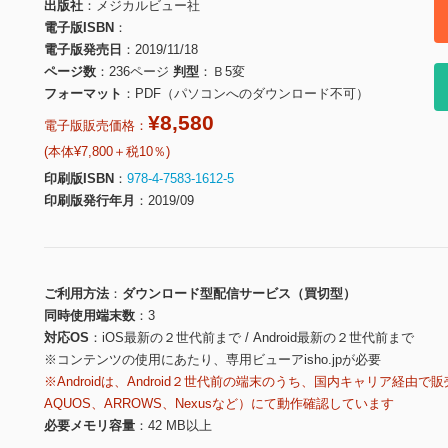
出版社
メジカルビュー社
電子版ISBN
電子版発売日
2019/11/18
ページ数
236ページ
判型
Ｂ5変
フォーマット
PDF（パソコンへのダウンロード不可）
¥8,580
電子版販売価格：
(本体¥7,800＋税10％)
印刷版ISBN
978-4-7583-1612-5
印刷版発行年月
2019/09
ご利用方法
ダウンロード型配信サービス（買切型）
同時使用端末数
3
対応OS
iOS最新の２世代前まで / Android最新の２世代前まで
※コンテンツの使用にあたり、専用ビューアisho.jpが必要
※Androidは、Android２世代前の端末のうち、国内キャリア経由で販
AQUOS、ARROWS、Nexusなど）にて動作確認しています
必要メモリ容量
42 MB以上