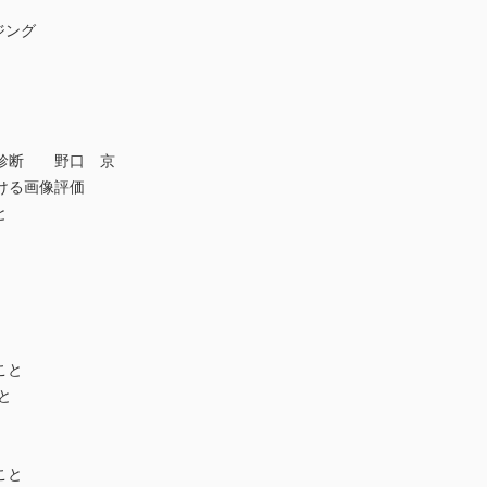
ジング
診断 野口 京
ける画像評価
と
こと
と
こと