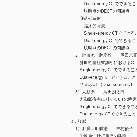
Dual-energy CTでできるこ
現時点のDECTの問題点
③遅延造影
臨床的背景
Single-energy CTでできる
Dual-energy CTでできるこ
現時点のDECTの問題点
2）肺血流・肺塞栓 岡田宗
肺血栓塞栓症診断におけるCT
Single-energy CTでできるこ
Dual-energy CTでできること
２管球CT（Dual-source C
3）大動脈 尾田済太郎
大動脈疾患に対するCTの臨床
Single-energy CTでできるこ
Dual-energy CTでできること
3．腹部
1）肝臓：肝腫瘍 中村優子
①原発性肝細胞癌の診断