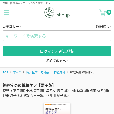
医学・医療の電子コンテンツ配信サービス
0
カテゴリー
詳細検索
ログイン／新規登録
初めての方へ
TOP
すべて
臨床医学・内科系
神経内科
神経疾患の緩和ケア
神経疾患の緩和ケア【電子版】
荻野 美恵子(編) 小林 庸子(編) 早乙女 貴子(編) 中山 優季(編) 成田 有吾(編)
野田 涼子(編) 服部 万里子(編) 花井 亜紀子(編)