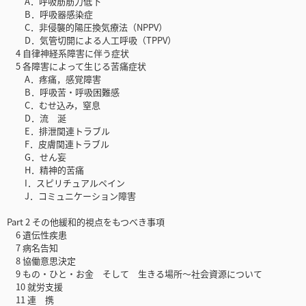
A．呼吸筋筋力低下
B．呼吸器感染症
C．非侵襲的陽圧換気療法（NPPV）
D．気管切開による人工呼吸（TPPV）
4 自律神経系障害に伴う症状
5 各障害によって生じる苦痛症状
A．疼痛，感覚障害
B．呼吸苦・呼吸困難感
C．むせ込み，窒息
D．流 涎
E．排泄関連トラブル
F．皮膚関連トラブル
G．せん妄
H．精神的苦痛
I．スピリチュアルペイン
J．コミュニケーション障害
Part 2 その他緩和的視点をもつべき事項
6 遺伝性疾患
7 病名告知
8 協働意思決定
9 もの・ひと・お金 そして 生きる場所〜社会資源について
10 就労支援
11 連 携