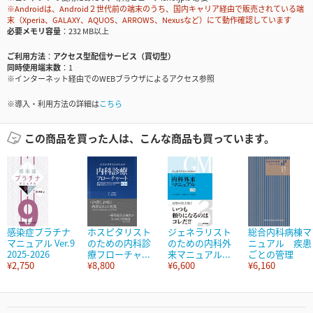
※Androidは、Android２世代前の端末のうち、国内キャリア経由で販売されている端
末（Xperia、GALAXY、AQUOS、ARROWS、Nexusなど）にて動作確認しています
必要メモリ容量
232 MB以上
ご利用方法
アクセス型配信サービス（買切型）
同時使用端末数
1
※インターネット経由でのWEBブラウザによるアクセス参照
※導入・利用方法の詳細は
こちら
この商品を買った人は、こんな商品も買っています。
感染症プラチナ
ホスピタリスト
ジェネラリスト
総合内科病棟マ
マニュアル Ver.9
のための内科診
のための内科外
ニュアル 疾患
2025-2026
療フローチャ...
来マニュアル...
ごとの管理
¥2,750
¥8,800
¥6,600
¥6,160