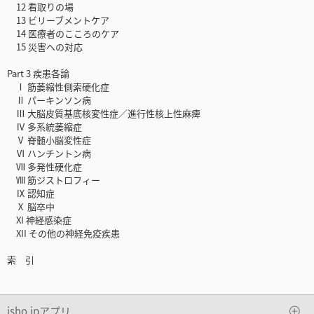
12 看取りの場
13 ビリーブメントケア
14 医療者のこころのケア
15 災害への対応
Part 3 疾患各論
Ⅰ 筋萎縮性側索硬化症
Ⅱ パーキンソン病
Ⅲ 大脳皮質基底核変性症／進行性核上性麻痺
Ⅳ 多系統萎縮症
Ⅴ 脊髄小脳変性症
Ⅵ ハンチントン病
Ⅶ 多発性硬化症
Ⅷ 筋ジストロフィー
Ⅸ 認知症
Ⅹ 脳卒中
XI 神経感染症
XII その他の神経免疫疾患
索 引
isho.jpアプリ