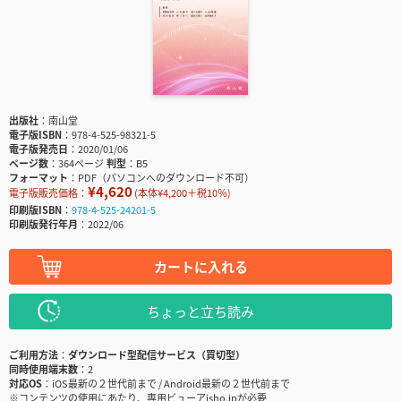
出版社
南山堂
電子版ISBN
978-4-525-98321-5
電子版発売日
2020/01/06
ページ数
364ページ
判型
B5
フォーマット
PDF（パソコンへのダウンロード不可）
¥4,620
電子版販売価格：
(本体¥4,200＋税10％)
印刷版ISBN
978-4-525-24201-5
印刷版発行年月
2022/06
カートに入れる
ちょっと立ち読み
ご利用方法
ダウンロード型配信サービス（買切型）
同時使用端末数
2
対応OS
iOS最新の２世代前まで / Android最新の２世代前まで
※コンテンツの使用にあたり、専用ビューアisho.jpが必要