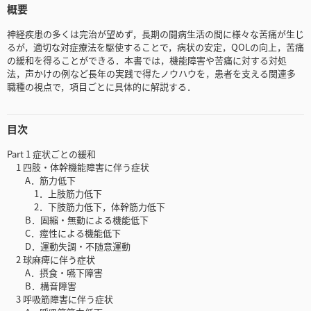
概要
神経疾患の多くは完治が望めず，長期の闘病生活の間に様々な苦痛が生じ
るが，適切な対症療法を駆使することで，病状の安定，QOLの向上，苦痛
の緩和を得ることができる．本書では，機能障害や苦痛に対する対処
法，声かけの例など長年の実践で得たノウハウを，患者を支える関連多
職種の視点で，項目ごとに具体的に解説する．
目次
Part 1 症状ごとの緩和
1 四肢・体幹機能障害に伴う症状
A．筋力低下
1．上肢筋力低下
2．下肢筋力低下，体幹筋力低下
B．固縮・無動による機能低下
C．痙性による機能低下
D．運動失調・不随意運動
2 球麻痺に伴う症状
A．摂食・嚥下障害
B．構音障害
3 呼吸筋障害に伴う症状