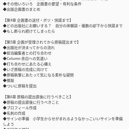
◆その他いろいろ 企画書の要望・有利な条件
◆出版企画書のまとめ
【第4章 企画書の送付・ボツ・快諾まで】
◆どの出版社にお願いする？ 自分の体験談・複数の却下から快諾まで
◆もし断られ続けてしまったら
【第5章 企画が受理されてから原稿提出まで】
◆出版社が決まってからの流れ
◆担当編集者との打ち合わせ
◆Column 余白への気遣い
◆打ち合わせにあたる心構え
◆いざ原稿の完成に向けて
◆原稿執筆にあたって気になる素朴な疑問
◆推敲
◆ついに原稿を提出
【第6章 原稿の提出直後に行うべきこと】
◆原稿の提出直後に行うべきこと
◆プロフィール作成
◆名刺の作成
◆サインの準備 小学生からせがまれるようなかっこいいサインを準備
しよう