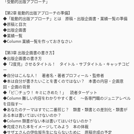
「受動的出版アプローチ」
【第2章 能動的出版アプローチの準備】
◆「能動的出版アプローチ」とは 原稿・出版企画書・業績一覧の準備
◆原稿と目次
◆出版企画書
◆業績一覧
◆Column 業績一覧を作っておきなさい
【第3章 出版企画書の書き方】
◆出版企画書の書き方
◆「2度見」させるタイトル！ タイトル・サブタイトル・キャッチコピ
ー
◆自分はこんな人！ 著者名・著者プロフィール・監修者
◆本は自分が書きたいことを書くのではない？ 本書の内容・企画意
図・企画の背景
◆「ピ○チュウ！ キミにきめた！」 読者ターゲット
◆Column 難しい内容をわかりやすく書く ～各専門職のジュニアレベル
を目指す～
◆あなたのテーマはすでに二番煎じ？ 類書・類書との差別化・類書が
ある本は書いてはいけないのか？
◆Column 類書がない本は書いてはいけないのか？
◆完成された本をイメージしてみよう 本の体裁
◆サザエさんの伊佐坂先生にならないために 原稿完成の予定