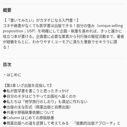
概要
【「書いてみたい」がカタチになる入門書！】
コネや肩書がなくても医学書は出版できる！自分の強み（unique selling
proposition；USP）を明確にして企画・執筆を進めれば、きっと誰かに
役立つ本が書ける。企画書に必要な要素から刊行後の販促活動まで、著者
が経験をもとに、わかりやすくユーモアに満ちた筆致でセキララに語
る！
目次
・はじめに
【第1章 いざ出版を目指して】
◆私が医学書を書こうと思ったきっかけ
◆自分のネタはどうやって出版社へ届くのか
◆私たちは「修学旅行のしおり」も満足に作れない
◆出版の主な形式（商業出版と自費出版）
◆共著や原稿執筆依頼について
◆Column はじめての原稿執筆
◆商業出版への道を逆算して考えてみる 「能動的出版アプローチ」と