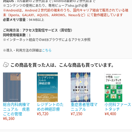
対応OS
iOS最新の２世代前まで / Android最新の２世代前まで
※コンテンツの使用にあたり、専用ビューアisho.jpが必要
※Androidは、Android２世代前の端末のうち、国内キャリア経由で販売されている端
末（Xperia、GALAXY、AQUOS、ARROWS、Nexusなど）にて動作確認しています
必要メモリ容量
94 MB以上
ご利用方法
アクセス型配信サービス（買切型）
同時使用端末数
1
※インターネット経由でのWEBブラウザによるアクセス参照
※導入・利用方法の詳細は
こちら
この商品を買った人は、こんな商品も買っています。
総合内科病棟マ
レジデントのた
重症患者管理マ
小児科ファース
ニュアル 疾患
めの神経診療
ニュアル
トタッチ
ごとの管理
¥5,720
¥7,150
¥4,400
¥6,160