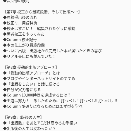
◆次回作の検討
【第7章 校正から最終段階、そして出版へ…】
◆原稿提出後の流れ
◆校正ミニ用語辞典
◆校正はすごい！ 編集されたゲラに感動
◆著者校正をやってみた
◆Column 校正記号
◆本の仕上がり最終段階
◆ついに出版 出版社から完成した本が届いたときの喜び
◆リアル書店にも並んでいた！
【第8章 受動的出版アプローチ】
◆「受動的出版アプローチ」とは
◆ブログやインターネットサイトのすすめ
◆「出版をしたい」と話し続ける
◆自分が実力者になる
◆Column 10,000時間を達成するには？
◆王道は努力！ あしたのために 打つべし！打つべし!! 打つべし!!!
◆Column 型破りになるためにはまず型を学べ
【第9章 出版後の人生】
◆「出版熱」をあと1℃だけ高めるお手伝い
◆出版後の人生は変わったか？