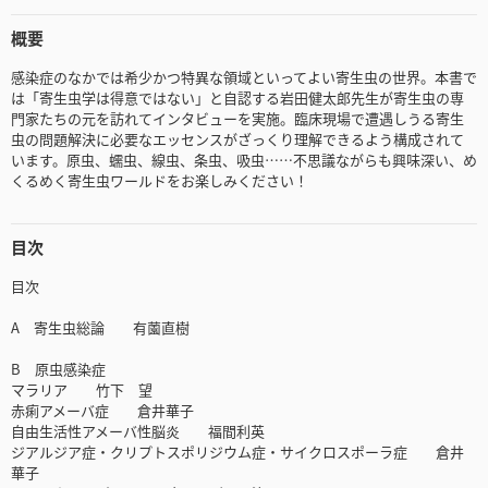
概要
感染症のなかでは希少かつ特異な領域といってよい寄生虫の世界。本書で
は「寄生虫学は得意ではない」と自認する岩田健太郎先生が寄生虫の専
門家たちの元を訪れてインタビューを実施。臨床現場で遭遇しうる寄生
虫の問題解決に必要なエッセンスがざっくり理解できるよう構成されて
います。原虫、蠕虫、線虫、条虫、吸虫……不思議ながらも興味深い、め
くるめく寄生虫ワールドをお楽しみください！
目次
目次
A 寄生虫総論 有薗直樹
B 原虫感染症
マラリア 竹下 望
赤痢アメーバ症 倉井華子
自由生活性アメーバ性脳炎 福間利英
ジアルジア症・クリプトスポリジウム症・サイクロスポーラ症 倉井
華子