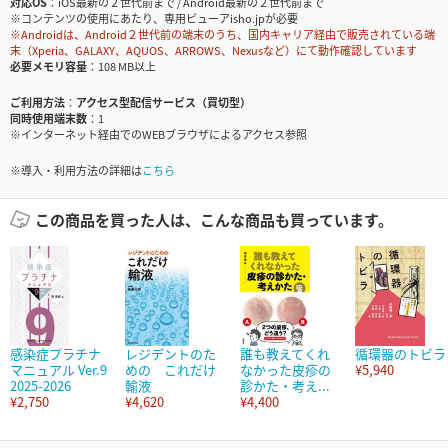
対応OS
iOS最新の２世代前まで / Android最新の２世代前まで
※コンテンツの使用にあたり、専用ビューアisho.jpが必要
※Androidは、Android２世代前の端末のうち、国内キャリア経由で販売されている端
末（Xperia、GALAXY、AQUOS、ARROWS、Nexusなど）にて動作確認しています
必要メモリ容量
108 MB以上
ご利用方法
アクセス型配信サービス（買切型）
同時使用端末数
1
※インターネット経由でのWEBブラウザによるアクセス参照
※導入・利用方法の詳細は
こちら
この商品を買った人は、こんな商品も買っています。
感染症プラチナ
レジデントのた
誰も教えてくれ
循環器のトビラ
マニュアル Ver.9
めの これだけ
なかった皮疹の
¥5,940
2025-2026
輸液
診かた・考え...
¥2,750
¥4,620
¥4,400