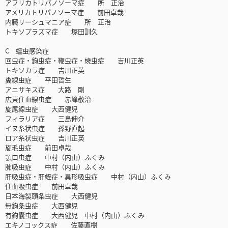
アフリカトリパノソーマ症 所 正治
アメリカトリパノソーマ症 前田卓哉
内臓リーシュマニア症 所 正治
トキソプラズマ症 塚田訓久
C 蠕虫感染症
回虫症・鉤虫症・鞭虫症・蟯虫症 吉川正英
トキソカラ症 吉川正英
糞線虫症 平田哲生
アニサキス症 大路 剛
広東住血線虫症 赤峰敬治
旋尾線虫症 大西健児
フィラリア症 三島伸介
イヌ糸状虫症 孫野直起
ロア糸状虫症 吉川正英
旋毛虫症 前田卓哉
顎口虫症 中村（内山）ふくみ
肺吸虫症 中村（内山）ふくみ
肝吸虫症・肝蛭症・異形吸虫症 中村（内山）ふくみ
住血吸虫症 前田卓哉
日本海裂頭条虫症 大西健児
無鉤条虫症 大西健児
有鉤囊虫症 大西健児 中村（内山）ふくみ
エキノコックス症 佐藤直樹