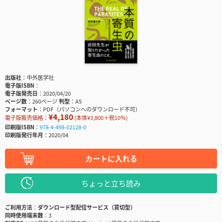
出版社
中外医学社
電子版ISBN
電子版発売日
2020/04/20
ページ数
260ページ
判型
A5
フォーマット
PDF（パソコンへのダウンロード不可）
¥4,180
電子版販売価格：
(本体¥3,800＋税10％)
印刷版ISBN
978-4-498-02128-0
印刷版発行年月
2020/04
カートに入れる
ちょっと立ち読み
ご利用方法
ダウンロード型配信サービス（買切型）
同時使用端末数
3