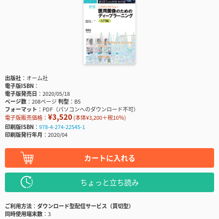
出版社
オーム社
電子版ISBN
電子版発売日
2020/05/18
ページ数
208ページ
判型
B5
フォーマット
PDF（パソコンへのダウンロード不可）
¥3,520
電子版販売価格：
(本体¥3,200＋税10％)
印刷版ISBN
978-4-274-22545-1
印刷版発行年月
2020/04
カートに入れる
ちょっと立ち読み
ご利用方法
ダウンロード型配信サービス（買切型）
同時使用端末数
3