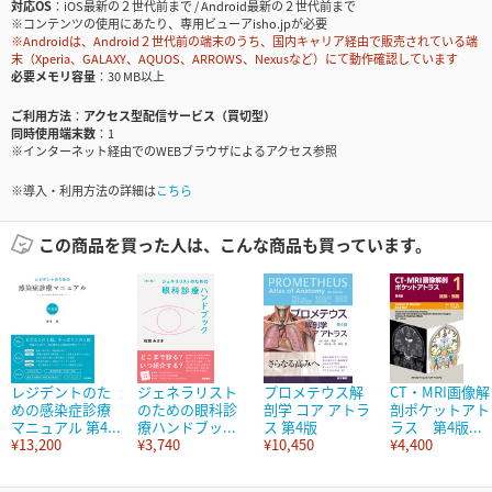
対応OS
iOS最新の２世代前まで / Android最新の２世代前まで
※コンテンツの使用にあたり、専用ビューアisho.jpが必要
※Androidは、Android２世代前の端末のうち、国内キャリア経由で販売されている端
末（Xperia、GALAXY、AQUOS、ARROWS、Nexusなど）にて動作確認しています
必要メモリ容量
30 MB以上
ご利用方法
アクセス型配信サービス（買切型）
同時使用端末数
1
※インターネット経由でのWEBブラウザによるアクセス参照
※導入・利用方法の詳細は
こちら
この商品を買った人は、こんな商品も買っています。
レジデントのた
ジェネラリスト
プロメテウス解
CT・MRI画像解
めの感染症診療
のための眼科診
剖学 コア アトラ
剖ポケットアト
マニュアル 第4...
療ハンドブッ...
ス 第4版
ラス 第4版...
¥13,200
¥3,740
¥10,450
¥4,400