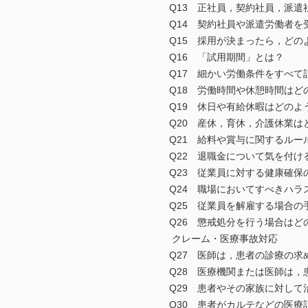
Q13 正社員，契約社員，派遣
Q14 契約社員や派遣労働者を
Q15 採用が決まったら，どの
Q16 「試用期間」とは？
Q17 細かい労働条件をすべて
Q18 労働時間や休憩時間はど
Q19 休日や有給休暇はどのよ
Q20 産休，育休，介護休業は
Q21 給料や賞与に関するルー
Q22 退職金について気を付け
Q23 従業員に対する健康確保
Q24 職場においてすべきハラ
Q25 従業員を解雇する場合の
Q26 懲戒処分を行う場合はど
クレーム・医療事故対応
Q27 医師は，患者の診療の求
Q28 医療機関または医師は，
Q29 患者やその家族に対して
Q30 患者がカルテなどの医療