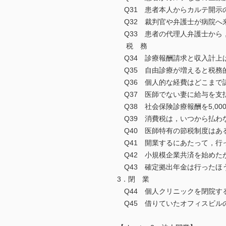
Q31 患者本人からカルテ開示
Q32 裁判官や弁護士が病院へ
Q33 患者の代理人弁護士から
税 務
Q34 診療報酬請求と収入計上
Q35 自由診療が増えると税務
Q36 個人的な経費はどこまで
Q37 医師でない妻に給与を支
Q38 社会保険診療報酬を5,0
Q39 消費税は，いつから払わ
Q40 医師特有の節税制度はあ
Q41 開業するにあたって，行
Q42 小規模企業共済を始めた
Q43 確定拠出年金は行ったほ
3．閉 業
Q44 個人クリニックを閉院す
Q45 借りていたオフィスビル