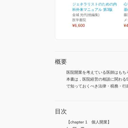
ジェネラリストのための内
心
科外来マニュアル 第3版
基
金城 光代(他編集)
藤
医学書院
メ
¥6,600
¥4
概要
医院開業を考えている医師はもち
本書は，医院経営の相談に関わる
で知っておくべき法律・税務・行
目次
【chapter 1 個人開業】