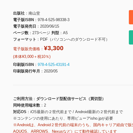
出版社
南山堂
電子版ISBN
978-4-525-98338-3
電子版発売日
2020/06/15
ページ数
273ページ
判型
A5
フォーマット
PDF（パソコンへのダウンロード不可）
¥3,300
電子版販売価格：
(本体¥3,000＋税10％)
印刷版ISBN
978-4-525-43191-4
印刷版発行年月
2020/05
ご利用方法
ダウンロード型配信サービス（買切型）
同時使用端末数
2
対応OS
iOS最新の２世代前まで / Android最新の２世代前まで
※コンテンツの使用にあたり、専用ビューアisho.jpが必要
※Androidは、Android２世代前の端末のうち、国内キャリア経由で販
AQUOS、ARROWS、Nexusなど）にて動作確認しています