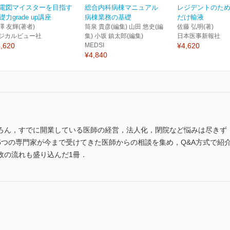
電図マイスターを目指す
総合内科病棟マニュアル
レジデントのた
礎力grade up講座
病棟業務の基礎
だけ輸液
澤 友輝(著者)
筒泉 貴彦(編集) 山田 悠史(編
佐藤 弘明(著)
ジカルビュー社
集) 小坂 鎮太郎(編集)
日本医事新報社
,620
MEDSI
¥4,620
¥4,840
ろん，すでに開業している医師の経営，法人化，閉院など悩みは尽きず
5つの専門家が今まで受けてきた医師からの相談を集め，Q&A方式で紹
政の流れも盛り込んだ1冊．