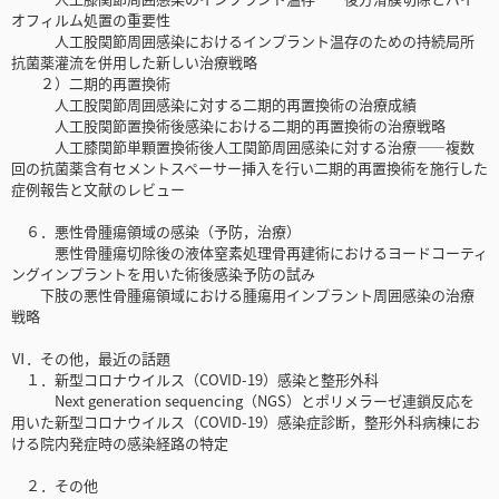
オフィルム処置の重要性
人工股関節周囲感染におけるインプラント温存のための持続局所
抗菌薬灌流を併用した新しい治療戦略
２）二期的再置換術
人工股関節周囲感染に対する二期的再置換術の治療成績
人工股関節置換術後感染における二期的再置換術の治療戦略
人工膝関節単顆置換術後人工関節周囲感染に対する治療――複数
回の抗菌薬含有セメントスペーサー挿入を行い二期的再置換術を施行した
症例報告と文献のレビュー
６．悪性骨腫瘍領域の感染（予防，治療）
悪性骨腫瘍切除後の液体窒素処理骨再建術におけるヨードコーティ
ングインプラントを用いた術後感染予防の試み
下肢の悪性骨腫瘍領域における腫瘍用インプラント周囲感染の治療
戦略
Ⅵ．その他，最近の話題
１．新型コロナウイルス（COVID-19）感染と整形外科
Next generation sequencing（NGS）とポリメラーゼ連鎖反応を
用いた新型コロナウイルス（COVID-19）感染症診断，整形外科病棟にお
ける院内発症時の感染経路の特定
２．その他