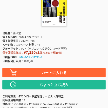
出版社
南江堂
電子版ISBN
978-4-524-28381-1
電子版発売日
2022/07/18
ページ数
230ページ
判型
A4
フォーマット
PDF（パソコンへのダウンロード不可）
¥7,150
電子版販売価格：
(本体¥6,500＋税10％)
印刷版ISBN
978-4-524-27781-0
印刷版発行年月
2022/04
カートに入れる
ちょっと立ち読み
ご利用方法
ダウンロード型配信サービス（買切型）
同時使用端末数
3
対応OS
iOS最新の２世代前まで / Android最新の２世代前まで
※コンテンツの使用にあたり、専用ビューアisho.jpが必要