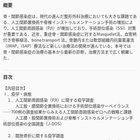
概要
骨・関節感染症は，現代の進んだ整形外科治療においても大きな課題であ
る．人工関節置換術や脊椎インストゥルメンテーション手術の増加によ
り，人工関節周囲感染（PJI）が増加しており，手術部位感染（SSI）対策
が重要である．近年，重症骨・関節感染症に対するMasquelet法，血管柄
付き骨移植法，bone transport 法，骨髄内または軟部組織内抗菌薬灌流
（iMAP，iSAP）療法など新しい治療法の開発が進んでいる．本号では
骨・関節感染症の治療の基本から最新の診断，治療方法まで広く網羅し
た．
目次
【内容目次】
Ⅰ．疫学・病態
１．人工関節周囲感染（PJI）に関する疫学調査
人工股・膝関節全置換術における手術部位感染サーベイランス
――700例の調査結果からみえる人工関節周囲感染ゼロへの戦略と課題
人工膝・股関節置換術および脊椎インストゥルメンテーション手
術部位感染の全国調査（J-DOS）
２．開放骨折に関する疫学調査