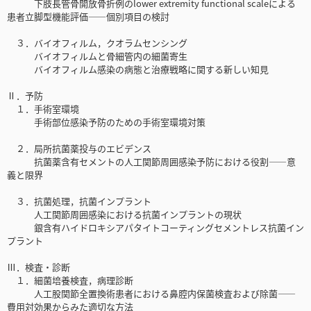
下肢長管骨開放骨折例のlower extremity functional scaleによる
患者立脚型機能評価――個別項目の検討
３．バイオフィルム，クオラムセンシング
バイオフィルムと骨細管内の細菌寄生
バイオフィルム感染の病態と治療戦略に関する新しい知見
Ⅱ．予防
１．手術室環境
手術部位感染予防のための手術室環境対策
２．局所抗菌薬投与のエビデンス
抗菌薬含有セメントの人工関節周囲感染予防における役割――意
義と限界
３．抗菌処理，抗菌インプラント
人工関節周囲感染における抗菌インプラントの現状
銀含有ハイドロキシアパタイトコーティングセメントレス抗菌イン
プラント
Ⅲ．検査・診断
１．細菌培養検査，病理診断
人工股関節全置換術患者における鼻腔内保菌検査および除菌――
費用対効果からみた適切な方法