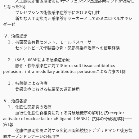
人工膝関節全置換術前にαディフェンシン迅速診断キットが偽陽性
となった2例
プレセプシンの術後感染症診断における有用性
新たな人工関節周囲感染診断マーカーとしてのミエロペルオキシ
ダーゼ
Ⅳ．治療総論
１．抗菌薬含有骨セメント，モールドスペーサー
セメントビーズ作製器の骨・関節感染症治療への使用経験
２．iSAP，iMAPによる感染症治療
膝骨・軟部感染症に対するintra-soft tissue antibiotics
perfusion，intra-medullary antibiotics perfusionによる治療の1例
３．抗菌薬による治療
骨感染症における抗菌薬の適正使用
Ⅴ．治療各論
１．化膿性関節炎の治療
血行性化膿性脊椎炎に対する骨破壊機序の解明と抗receptor
activator of nuclear factor-κB ligand（RANKL）抗体の骨破壊抑制――
第1報
化膿性膝関節炎に対する広範囲関節鏡視下デブリドマンと後方留
置オープンドレナージの有用性