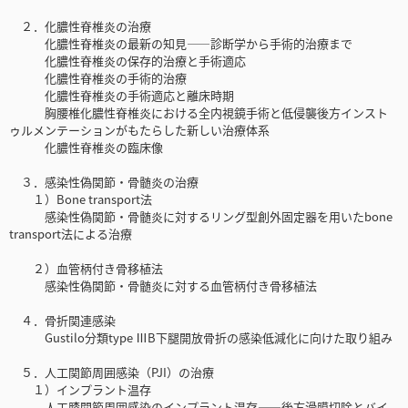
２．化膿性脊椎炎の治療
化膿性脊椎炎の最新の知見――診断学から手術的治療まで
化膿性脊椎炎の保存的治療と手術適応
化膿性脊椎炎の手術的治療
化膿性脊椎炎の手術適応と離床時期
胸腰椎化膿性脊椎炎における全内視鏡手術と低侵襲後方インスト
ゥルメンテーションがもたらした新しい治療体系
化膿性脊椎炎の臨床像
３．感染性偽関節・骨髄炎の治療
１）Bone transport法
感染性偽関節・骨髄炎に対するリング型創外固定器を用いたbone
transport法による治療
２）血管柄付き骨移植法
感染性偽関節・骨髄炎に対する血管柄付き骨移植法
４．骨折関連感染
Gustilo分類type ⅢB下腿開放骨折の感染低減化に向けた取り組み
５．人工関節周囲感染（PJI）の治療
１）インプラント温存
人工膝関節周囲感染のインプラント温存――後方滑膜切除とバイ