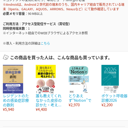
※Androidは、Android２世代前の端末のうち、国内キャリア経由で販売されている端
末（Xperia、GALAXY、AQUOS、ARROWS、Nexusなど）にて動作確認しています
必要メモリ容量
90 MB以上
ご利用方法
アクセス型配信サービス（買切型）
同時使用端末数
1
※インターネット経由でのWEBブラウザによるアクセス参照
※導入・利用方法の詳細は
こちら
この商品を買った人は、こんな商品も買っています。
レジデントのた
誰も教えてくれ
とりあえ
ポケット呼吸器
めの感染症診療
なかった皮疹の
ず“Notion”で
診療2026
の鉄則
診かた・考え...
¥2,970
¥2,200
¥5,940
¥4,400