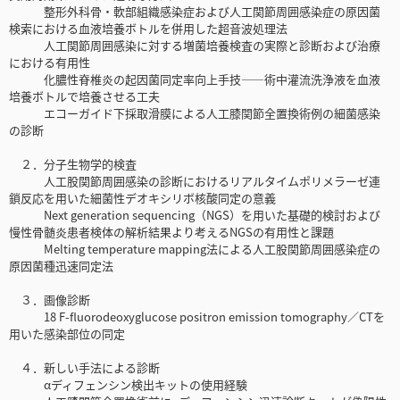
整形外科骨・軟部組織感染症および人工関節周囲感染症の原因菌
検索における血液培養ボトルを併用した超音波処理法
人工関節周囲感染に対する増菌培養検査の実際と診断および治療
における有用性
化膿性脊椎炎の起因菌同定率向上手技――術中灌流洗浄液を血液
培養ボトルで培養させる工夫
エコーガイド下採取滑膜による人工膝関節全置換術例の細菌感染
の診断
２．分子生物学的検査
人工股関節周囲感染の診断におけるリアルタイムポリメラーゼ連
鎖反応を用いた細菌性デオキシリボ核酸同定の意義
Next generation sequencing（NGS）を用いた基礎的検討および
慢性骨髄炎患者検体の解析結果より考えるNGSの有用性と課題
Melting temperature mapping法による人工股関節周囲感染症の
原因菌種迅速同定法
３．画像診断
18 F-fluorodeoxyglucose positron emission tomography／CTを
用いた感染部位の同定
４．新しい手法による診断
αディフェンシン検出キットの使用経験