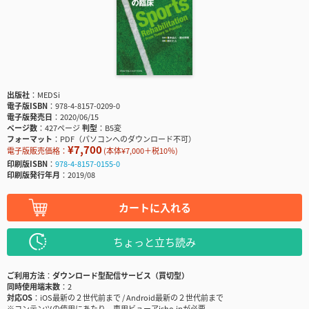
出版社
MEDSi
電子版ISBN
978-4-8157-0209-0
電子版発売日
2020/06/15
ページ数
427ページ
判型
B5変
フォーマット
PDF（パソコンへのダウンロード不可）
¥7,700
電子版販売価格：
(本体¥7,000＋税10％)
印刷版ISBN
978-4-8157-0155-0
印刷版発行年月
2019/08
カートに入れる
ちょっと立ち読み
ご利用方法
ダウンロード型配信サービス（買切型）
同時使用端末数
2
対応OS
iOS最新の２世代前まで / Android最新の２世代前まで
※コンテンツの使用にあたり、専用ビューアisho.jpが必要