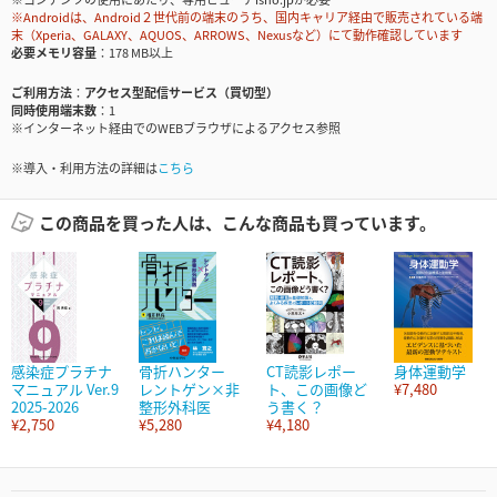
※Androidは、Android２世代前の端末のうち、国内キャリア経由で販売されている端
末（Xperia、GALAXY、AQUOS、ARROWS、Nexusなど）にて動作確認しています
必要メモリ容量
178 MB以上
ご利用方法
アクセス型配信サービス（買切型）
同時使用端末数
1
※インターネット経由でのWEBブラウザによるアクセス参照
※導入・利用方法の詳細は
こちら
この商品を買った人は、こんな商品も買っています。
感染症プラチナ
骨折ハンター
CT読影レポー
身体運動学
マニュアル Ver.9
レントゲン×非
ト、この画像ど
¥7,480
2025-2026
整形外科医
う書く？
¥2,750
¥5,280
¥4,180