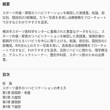
概要
スポーツ外傷・障害のリハビリテーションを解説した実践書。総論、部
位別、競技別の3部構成。カラー写真を多用し治療戦略をフローチャート
で示すなどわかりやすさを追求。
横浜市スポーツ医科学センターに蓄積された豊富なデータをもとに、ス
ポーツ外傷・障害のリハビリテーションを解説した実践書。保険診療の
範囲内で行えるリハビリを中心に取り上げる。総論、部位別、競技別の3
部構成。800点以上のカラー写真を用い、各疾患の治療戦略をフローチャ
ートで示すなど、わかりやすさを追求。当該リハビリに関わる、理学療法
士、アスレティックトレーナー、整形外科医、スポーツ医のための必携
書。
目次
総 論
スポーツ選手のリハビリテーションの考え方
第1章 股関節・骨盤
第2章 大腿部
第3章 膝関節
第4章 下腿部