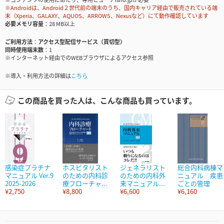
※Androidは、Android２世代前の端末のうち、国内キャリア経由で販売されている端
末（Xperia、GALAXY、AQUOS、ARROWS、Nexusなど）にて動作確認しています
必要メモリ容量
28 MB以上
ご利用方法
アクセス型配信サービス（買切型）
同時使用端末数
1
※インターネット経由でのWEBブラウザによるアクセス参照
※導入・利用方法の詳細は
こちら
この商品を買った人は、こんな商品も買っています。
感染症プラチナ
ホスピタリスト
ジェネラリスト
総合内科病棟マ
マニュアル Ver.9
のための内科診
のための内科外
ニュアル 疾患
2025-2026
療フローチャ...
来マニュアル...
ごとの管理
¥2,750
¥8,800
¥6,600
¥6,160