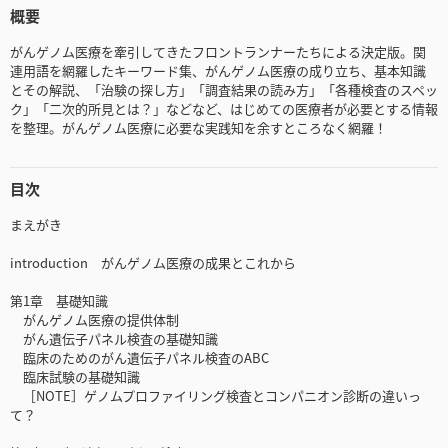
概要
がんゲノム医療を牽引してきたフロントランナーたちによる決定版。関
連用語を網羅したキーワード集、がんゲノム医療の成り立ち、基本知識
とその解説、「治験の探し方」「調査結果の読み方」「各種検査のスペッ
ク」「二次的所見とは？」などなど、はじめての医療者が必要とする情報
を整理。がんゲノム医療に必要な実践知を余すところなく網羅！
目次
まえがき
introduction がんゲノム医療の成果とこれから
第1章 基礎知識
がんゲノム医療の提供体制
がん遺伝子パネル検査の基礎知識
臨床のためのがん遺伝子パネル検査のABC
臨床試験の基礎知識
［NOTE］ゲノムプロファイリング検査とコンパニオン診断の違いっ
て？