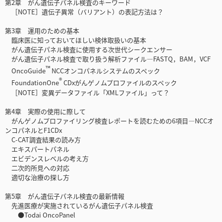
第2章 がん遺伝子パネル検査のキーワード
［NOTE］遺伝子異常（バリアント）の表記方法は？
第3章 運用のための基本
臨床医に知っておいてほしい検体取扱いの基本
がん遺伝子パネル検査に使用する次世代シークエンサー
がん遺伝子パネル検査で取り扱う解析ファイル―FASTQ，BAM，VCF
™
OncoGuide
NCCオンコパネルシステムのスペック
®
FoundationOne
CDxがんゲノムプロファイルのスペック
［NOTE］変異データファイル「XMLファイル」って？
第4章 実際の使用に際して
がんゲノムプロファイリング検査レポートを読むための6項目―NCCオ
ンコパネルとF1CDx
C-CAT調査結果の読み方
エキスパートパネル
エビデンスレベルの考え方
二次的所見への対応
適切な治療の探し方
第5章 がん遺伝子パネル検査の最新情報
先進医療が実施されているがん遺伝子パネル検査
●Todai OncoPanel