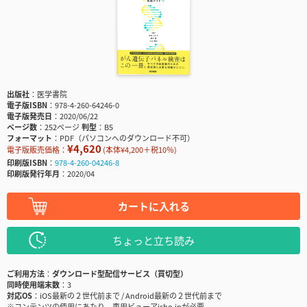
出版社
医学書院
電子版ISBN
978-4-260-64246-0
電子版発売日
2020/06/22
ページ数
252ページ
判型
B5
フォーマット
PDF（パソコンへのダウンロード不可）
¥4,620
電子版販売価格：
(本体¥4,200＋税10％)
印刷版ISBN
978-4-260-04246-8
印刷版発行年月
2020/04
カートに入れる
ちょっと立ち読み
ご利用方法
ダウンロード型配信サービス（買切型）
同時使用端末数
3
対応OS
iOS最新の２世代前まで / Android最新の２世代前まで
※コンテンツの使用にあたり、専用ビューアisho.jpが必要