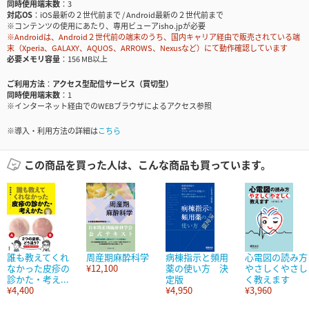
同時使用端末数
3
対応OS
iOS最新の２世代前まで / Android最新の２世代前まで
※コンテンツの使用にあたり、専用ビューアisho.jpが必要
※Androidは、Android２世代前の端末のうち、国内キャリア経由で販売されている端
末（Xperia、GALAXY、AQUOS、ARROWS、Nexusなど）にて動作確認しています
必要メモリ容量
156 MB以上
ご利用方法
アクセス型配信サービス（買切型）
同時使用端末数
1
※インターネット経由でのWEBブラウザによるアクセス参照
※導入・利用方法の詳細は
こちら
この商品を買った人は、こんな商品も買っています。
誰も教えてくれ
周産期麻酔科学
病棟指示と頻用
心電図の読み方
なかった皮疹の
¥12,100
薬の使い方 決
やさしくやさし
診かた・考え...
定版
く教えます
¥4,400
¥4,950
¥3,960