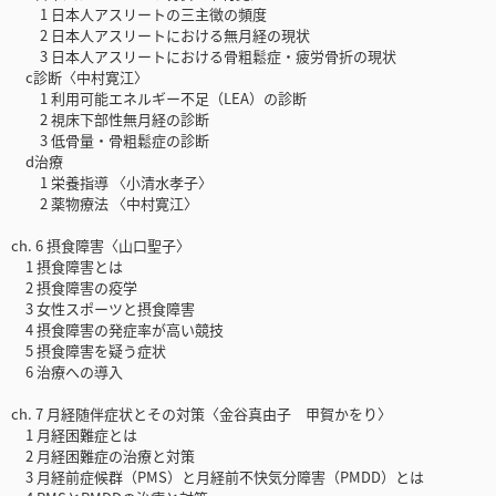
1 日本人アスリートの三主徴の頻度
2 日本人アスリートにおける無月経の現状
3 日本人アスリートにおける骨粗鬆症・疲労骨折の現状
c診断〈中村寛江〉
1 利用可能エネルギー不足（LEA）の診断
2 視床下部性無月経の診断
3 低骨量・骨粗鬆症の診断
d治療
1 栄養指導 〈小清水孝子〉
2 薬物療法 〈中村寛江〉
ch. 6 摂食障害〈山口聖子〉
1 摂食障害とは
2 摂食障害の疫学
3 女性スポーツと摂食障害
4 摂食障害の発症率が高い競技
5 摂食障害を疑う症状
6 治療への導入
ch. 7 月経随伴症状とその対策〈金谷真由子 甲賀かをり〉
1 月経困難症とは
2 月経困難症の治療と対策
3 月経前症候群（PMS）と月経前不快気分障害（PMDD）とは