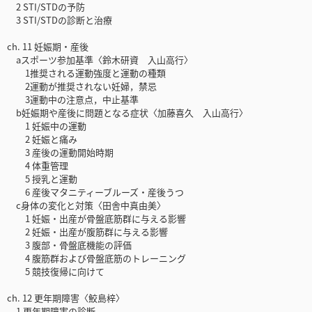
2 STI/STDの予防
3 STI/STDの診断と治療
ch. 11 妊娠期・産後
aスポーツ参加基準〈鈴木研資 入山高行〉
1推奨される運動強度と運動の種類
2運動が推奨されない妊婦，禁忌
3運動中の注意点，中止基準
b妊娠期や産後に問題となる症状〈加藤喜久 入山高行〉
1 妊娠中の運動
2 妊娠と痛み
3 産後の運動開始時期
4 体重管理
5 授乳と運動
6 産後マタニティーブルーズ・産後うつ
c身体の変化と対策〈田舎中真由美〉
1 妊娠・出産が骨盤底筋群に与える影響
2 妊娠・出産が腹筋群に与える影響
3 腹部・骨盤底機能の評価
4 腹筋群および骨盤底筋のトレーニング
5 競技復帰に向けて
ch. 12 更年期障害〈鮫島梓〉
1 更年期障害の診断