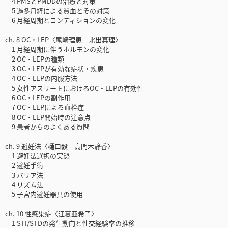
4 PMSとPMDDの治療と対策
5 過多月経による貧血とその対策
6 月経周期とコンディションの変化
ch. 8 OC・LEP〈尾崎理恵 北出真理〉
1 月経周期に伴うホルモンの変化
2 OC・LEPの種類
3 OC・LEPが有効な症状・疾患
4 OC・LEPの内服方法
5 女性アスリートにおけるOC・LEPの有効性
6 OC・LEPの副作用
7 OC・LEPによる血栓症
8 OC・LEP開始時の注意点
9 患者からのよくある質問
ch. 9 避妊法〈樋口毅 高間木静香〉
1 避妊法選択の実態
2 避妊手術
3 バリア法
4 リズム法
5 子宮内避妊器具の使用
ch. 10 性感染症〈江夏亜希子〉
1 STI/STDの発生動向と性交経験率の推移