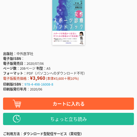
出版社
中外医学社
電子版ISBN
電子版発売日
2020/07/06
ページ数
208ページ
判型
A5
フォーマット
PDF（パソコンへのダウンロード不可）
¥3,960
電子版販売価格：
(本体¥3,600＋税10％)
印刷版ISBN
978-4-498-16008-8
印刷版発行年月
2020/06
カートに入れる
ちょっと立ち読み
ご利用方法
ダウンロード型配信サービス（買切型）