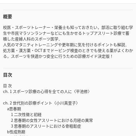
概要
校医・スポーツトレーナー・栄養士も知っておきたい，部活に取り組む学
生や市民マラソンランナーなどにも生かせるトップアスリート診療で蓄
積した産婦人科のスポーツ医学．
人気のマタニティトレーニングや更年期に気を付けるポイントも解説．
処方薬・漢方薬・OCTまでドーピング検査のときでも使える薬がよくわか
る，スポーツを快適かつ安全に行うための診療ガイド決定版！
目次
目 次
ch. 1 スポーツ診療の心得を全ての人に〈平池修〉
ch. 2 世代別の診療ポイント〈小川真里子〉
a思春期
1 二次性徴と初経
2 思春期の女性アスリートにおける月経の異常
3 思春期のアスリートにおける骨粗鬆症
b性成熟期