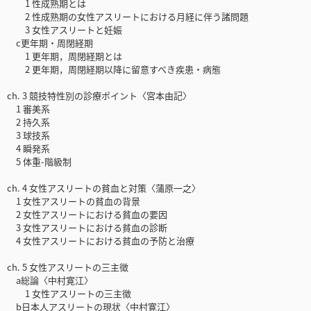
1 性成熟期とは
2 性成熟期の女性アスリートにおける月経に伴う諸問題
3 女性アスリートと妊娠
c更年期・周閉経期
1 更年期，周閉経期とは
2 更年期，周閉経期以降に留意すべき疾患・病態
ch. 3 競技特性別の診療ポイント〈宮本由記〉
1 審美系
2 持久系
3 球技系
4 瞬発系
5 体重-階級制
ch. 4 女性アスリートの貧血と対策〈蒲原一之〉
1 女性アスリートの貧血の背景
2 女性アスリートにおける貧血の要因
3 女性アスリートにおける貧血の診断
4 女性アスリートにおける貧血の予防と治療
ch. 5 女性アスリートの三主徴
a総論〈中村寛江〉
1 女性アスリートの三主徴
b日本人アスリートの現状〈中村寛江〉