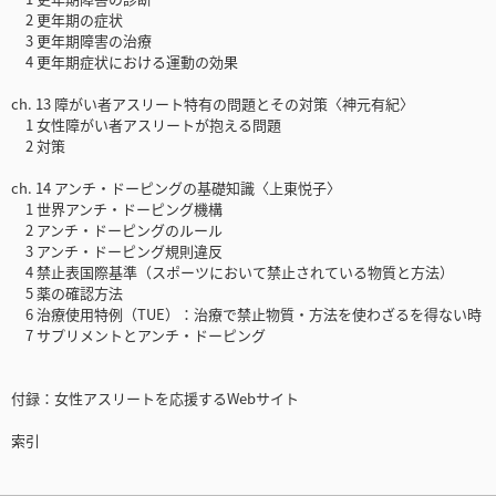
2 更年期の症状
3 更年期障害の治療
4 更年期症状における運動の効果
ch. 13 障がい者アスリート特有の問題とその対策〈神元有紀〉
1 女性障がい者アスリートが抱える問題
2 対策
ch. 14 アンチ・ドーピングの基礎知識〈上東悦子〉
1 世界アンチ・ドーピング機構
2 アンチ・ドーピングのルール
3 アンチ・ドーピング規則違反
4 禁止表国際基準（スポーツにおいて禁止されている物質と方法）
5 薬の確認方法
6 治療使用特例（TUE）：治療で禁止物質・方法を使わざるを得ない時
7 サプリメントとアンチ・ドーピング
付録：女性アスリートを応援するWebサイト
索引