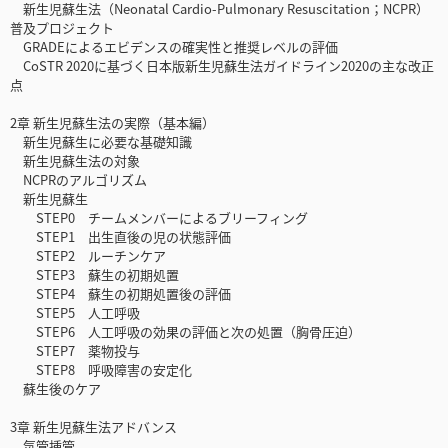
新生児蘇生法（Neonatal Cardio-Pulmonary Resuscitation；NCPR）
普及プロジェクト
GRADEによるエビデンスの確実性と推奨レベルの評価
CoSTR 2020に基づく日本版新生児蘇生法ガイドライン2020の主な改正
点
2章 新生児蘇生法の実際（基本編）
新生児蘇生に必要な基礎知識
新生児蘇生法の対象
NCPRのアルゴリズム
新生児蘇生
STEP0 チームメンバーによるブリーフィング
STEP1 出生直後の児の状態評価
STEP2 ルーチンケア
STEP3 蘇生の初期処置
STEP4 蘇生の初期処置後の評価
STEP5 人工呼吸
STEP6 人工呼吸の効果の評価と次の処置（胸骨圧迫）
STEP7 薬物投与
STEP8 呼吸障害の安定化
蘇生後のケア
3章 新生児蘇生法アドバンス
気管挿管