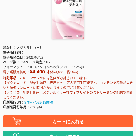
出版社
メジカルビュー社
電子版ISBN
電子版発売日
2021/03/29
ページ数
204ページ
判型
B5
フォーマット
PDF（パソコンへのダウンロード不可）
¥4,400
電子版販売価格：
(本体¥4,000＋税10％)
特記事項
このコンテンツには動画が収録されています。
【ダウンロード型配信】動画は専用ビューア内で再生可能です。コンテンツ容量が大き
いためダウンロードに時間がかかりますのでご注意ください。
【アクセス型配信】動画はメジカルビュー社ウェブサイトのストリーミング配信で閲覧
してください。
印刷版ISBN
978-4-7583-1998-0
印刷版発行年月
2021/04
カートに入れる