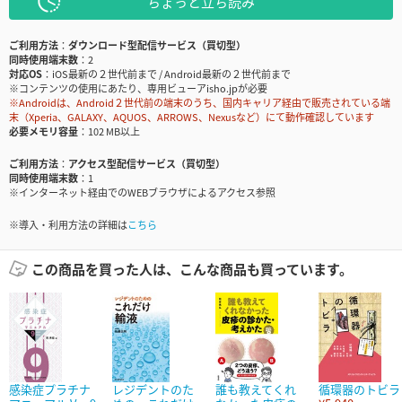
ちょっと立ち読み
ご利用方法
ダウンロード型配信サービス（買切型）
同時使用端末数
2
対応OS
iOS最新の２世代前まで / Android最新の２世代前まで
※コンテンツの使用にあたり、専用ビューアisho.jpが必要
※Androidは、Android２世代前の端末のうち、国内キャリア経由で販売されている端
末（Xperia、GALAXY、AQUOS、ARROWS、Nexusなど）にて動作確認しています
必要メモリ容量
102 MB以上
ご利用方法
アクセス型配信サービス（買切型）
同時使用端末数
1
※インターネット経由でのWEBブラウザによるアクセス参照
※導入・利用方法の詳細は
こちら
この商品を買った人は、こんな商品も買っています。
感染症プラチナ
レジデントのた
誰も教えてくれ
循環器のトビラ