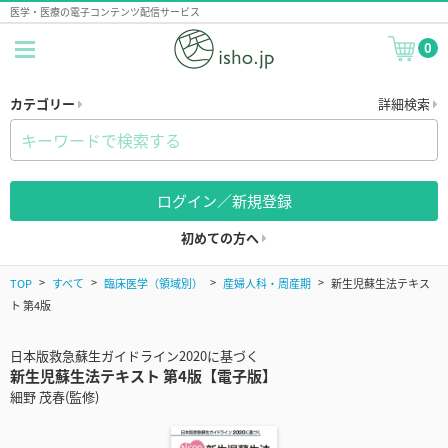
医学・医療の電子コンテンツ配信サービス
0
カテゴリー
詳細検索
ログイン／新規登録
初めての方へ
TOP
すべて
臨床医学（領域別）
産婦人科・周産期
新生児蘇生法テキス
ト 第4版
日本版救急蘇生ガイドライン2020に基づく
新生児蘇生法テキスト 第4版【電子版】
細野 茂春(監修)