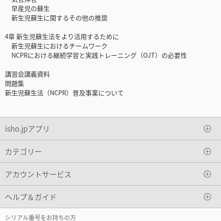
早産児の蘇生
新生児蘇生に関するその他の推奨
4章 新生児蘇生法をより活用するために
新生児蘇生におけるチームワーク
NCPRにおける継続学習と実践トレーニング（OJT）の必要性
講習会講義資料
問題集
新生児蘇生法（NCPR）普及事業について
isho.jpアプリ
カテゴリー
アカウントサービス
ヘルプ＆ガイド
シリアル番号をお持ちの方