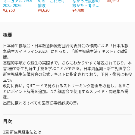
マニュアル Ver.9
めの これだけ
なかった皮疹の
¥5,940
2025-2026
輸液
診かた・考え...
¥2,750
¥4,620
¥4,400
概要
日本蘇生協議会・日本救急医療財団合同委員会の作成による「日本版救
急蘇生ガイドライン2020」に則った，「新生児蘇生法テキスト」の改訂
版。
基礎的事項から蘇生の実際まで，さらにわかりやすく解説されており，本
書1冊で新生児蘇生手技を学ぶことができる。日本周産期・新生児医学会
新生児蘇生法講習会の公式テキストに指定されており，予習・復習にも役
立つ。
改訂に伴い，QRコードで見られるストリーミング動画を収載し，各章ご
とにポイント解説を追加。また講習会で使用するスライド・問題集も掲
載。
出産に携わるすべての医療従事者必携の書。
目次
1章 新生児蘇生法とは