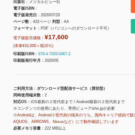
出版社
メジカルビュー社
電子版ISBN
電子版発売日
2020/07/20
ページ数
432ページ
判型
A4
フォーマット
PDF（パソコンへのダウンロード不可）
¥17,600
電子版販売価格：
(本体¥16,000＋税10％)
印刷版ISBN
978-4-7583-0467-2
印刷版発行年月
2020/05
ご利用方法
ダウンロード型配信サービス（買切型）
同時使用端末数
2
対応OS
iOS最新の２世代前まで / Android最新の２世代前まで
※コンテンツの使用にあたり、専用ビューアisho.jpが必要
※Androidは、Android２世代前の端末のうち、国内キャリア経由で販
AQUOS、ARROWS、Nexusなど）にて動作確認しています
必要メモリ容量
222 MB以上