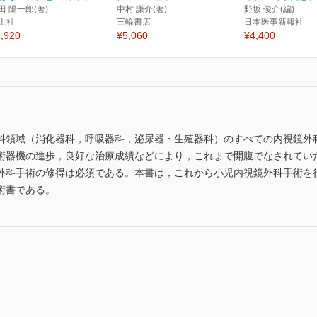
田 陽一郎(著)
中村 謙介(著)
野坂 俊介(編)
土社
三輪書店
日本医事新報社
,920
¥5,060
¥4,400
科領域（消化器科，呼吸器科，泌尿器・生殖器科）のすべての内視鏡外
術器機の進歩，良好な治療成績などにより，これまで開腹でなされてい
外科手術の修得は必須である。本書は，これから小児内視鏡外科手術を
術書である。