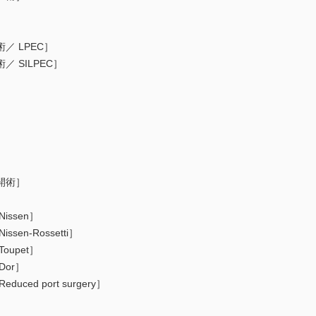
］
 LPEC］
SILPEC］
開術］
ssen］
n-Rossetti］
upet］
or］
d port surgery］
］