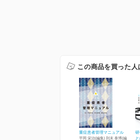
この商品を買った人
重症患者管理マニュアル
研
平岡 栄治(編集) 則末 泰博(編
と