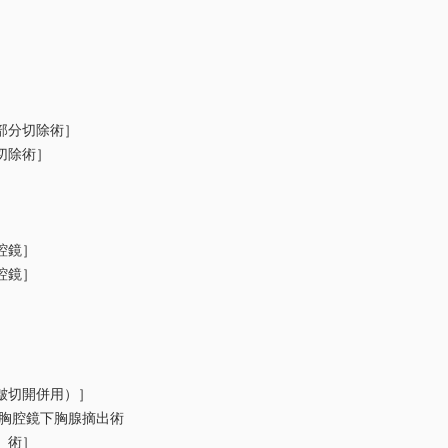
］
部分切除術］
切除術］
］
腔鏡］
腔鏡］
切開併用）］
胸腔鏡下胸腺摘出術
）術］