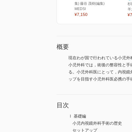
集) 藤谷 茂樹(編集)
杉
MEDSI
羊
¥7,150
¥7
概要
現在わが国で行われている小児外
小児外科では，術後の整容性と手
る。小児外科医にとって，内視鏡
ップを目指す小児外科医必携の手
目次
Ⅰ 基礎編
小児内視鏡外科手術の歴史
セットアップ