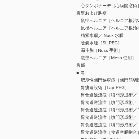
心タンポナーデ［心膜開窓術
腹壁および胸壁
鼠径ヘルニア［ヘルニア根治術／
鼠径ヘルニア［ヘルニア根治術／ 
精索水瘤／ Nuck 水腫
陰嚢水腫［SILPEC］
漏斗胸［Nuss 手術］
腹壁ヘルニア［Mesh 使用］
腹部
■ 胃
肥厚性幽門狭窄症［幽門筋切
胃瘻造設術［Lap-PEG］
胃食道逆流症［噴門形成術／ Ni
胃食道逆流症［噴門形成術／ Nisse
胃食道逆流症［噴門形成術／ To
胃食道逆流症［噴門形成術／ D
胃食道逆流症［噴門形成術／ Reduce
胃食道逆流症［食道空腸吻合