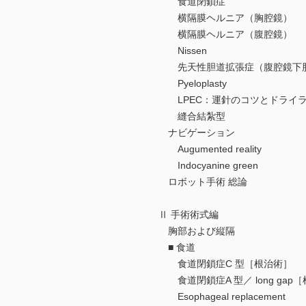
食道閉鎖症
横隔膜ヘルニア（胸腔鏡）
横隔膜ヘルニア（腹腔鏡）
Nissen
先天性胆道拡張症（腹腔鏡下肝
Pyeloplasty
LPEC：運針のコツとドライラ
縫合結紮型
ナビゲーション
Augumented reality
Indocyanine green
ロボット手術 総論
Ⅱ 手術術式編
胸部および縦隔
■ 食道
食道閉鎖症C 型［根治術］
食道閉鎖症A 型／ long gap
Esophageal replacement