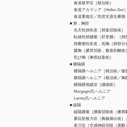
食道狭窄症［根治術］
食道アカラシア［Heller-Dor
食道重複症／気管支原生嚢胞
■ 肺，胸腔
先天性肺疾患［肺葉切除術］
転移性肺腫瘍（肝芽腫）［肺
肺嚢胞性疾患，気胸［肺部分
膿胸［膿苔切除，癒着剥離術
乳び胸［胸管結紮術］
■ 横隔膜
横隔膜ヘルニア［根治術／腹
横隔膜ヘルニア［根治術／胸
横隔膜弛緩症［縫縮術］
Morgagni孔ヘルニア
Larrey孔ヘルニア
■ 縦隔
縦隔腫瘍［腫瘍切除術（腋窩皺
重症筋無力症［胸腺摘出術］ 
多汗症［交感神経切除（遮断