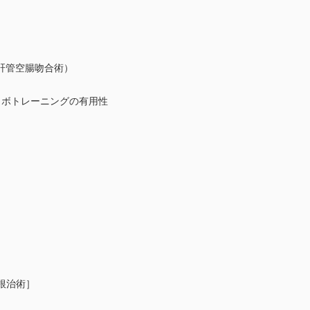
管空腸吻合術）
ボトレーニングの有用性
［根治術］