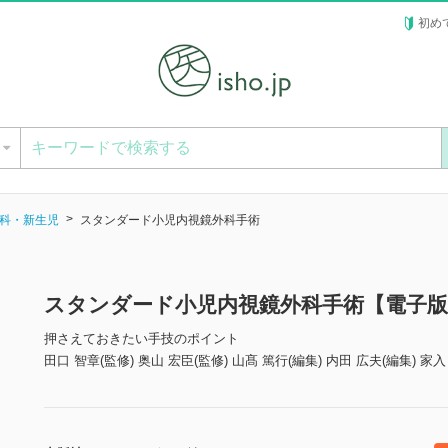
初め
ー
科・新生児
スタンダード小児内視鏡外科手術
スタンダード小児内視鏡外科手術【電子版
押さえておきたい手技のポイント
田口 智章(監修) 奥山 宏臣(監修) 山髙 篤行(編集) 内田 広夫(編集) 家入