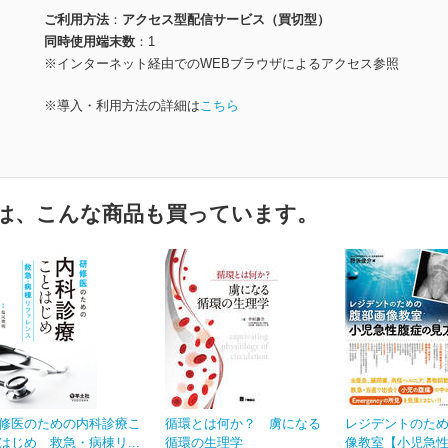
ご利用方法
アクセス型配信サービス（買切型）
同時使用端末数
1
※インターネット経由でのWEBブラウザによるアクセス参照
※導入・利用方法の詳細は
こちら
は、こんな商品も買っています。
修医のための内科診療こ
循環とは何か？ 虜になる
レジデントのた
はじめ 救急・病棟リ...
循環の生理学
像教室【小児急性腹