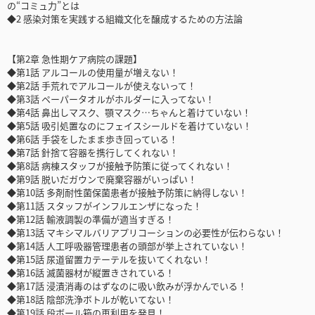
の“コミュ力”とは
◆2 感染対策を実践する組織文化を醸成するための方法論
【第2章 急性期ケア病院の課題】
◆第1話 アルコールの使用量が増えない！
◆第2話 手荒れでアルコールが使えないって！
◆第3話 ペーパータオルがホルダーに入ってない！
◆第4話 鼻出しマスク、顎マスク…ちゃんと着けていない！
◆第5話 吸引処置なのにフェイスシールドを着けていない！
◆第6話 手袋をしたまま歩き回っている！
◆第7話 針捨て容器を携行してくれない！
◆第8話 病棟スタッフが接触予防策に従ってくれない！
◆第9話 脱いだガウンで廃棄容器がいっぱい！
◆第10話 多剤耐性菌保菌患者が接触予防策に納得しない！
◆第11話 スタッフがインフルエンザになった！
◆第12話 輸液調製の準備が適当すぎる！
◆第13話 マキシマルバリアプリコーションの必要性が伝わらない！
◆第14話 人工呼吸器管理患者の頭部が挙上されていない！
◆第15話 尿道留置カテーテルを抜いてくれない！
◆第16話 滅菌器材が縦置きされている！
◆第17話 浸漬消毒のはずなのに吸い飲みが浮かんでいる！
◆第18話 陰部洗浄ボトルが乾いてない！
◆第19話 段ボール箱の再利用を発見！