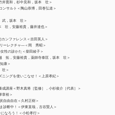
竹井寛和，杉中見和，坂本 壮＞
ologyコンサルト＜陶山恭博，田巻弘道＞
 武，坂本 壮＞
h＜坂本 壮，安藤裕貴，藤井達也＞
iplinary)カンファレンス＜吉田英人＞
バリーレクチャ―＜岡 秀昭＞
の女性の診かた＜柴田綾子＞
越 拓，安藤裕貴，薬師寺泰匡，坂本 壮＞
＜松原知康＞
 壮＞
ズニングを使いこなせ！＜上原孝紀＞
養成講座＜野木真将［監修］，小杉俊介［代表］＞
華章裕＞
症状自由自在＜久村正樹＞
いま診断中！＜伊東直哉，古谷賢人＞
クターになろう！＜小松孝行＞