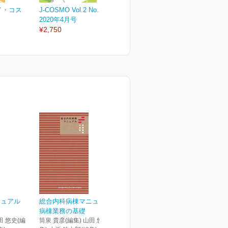
ェイ・コス
J-COSMO Vol.2 No.2
J-COSMO Vol.2 No.1
J
2020年4月号
2020年2月号
2
¥2,750
¥2,750
¥
ニュアル
総合内科病棟マニュアル
病棟業務の基礎
田 悠史(編
筒泉 貴彦(編集) 山田 悠史(編