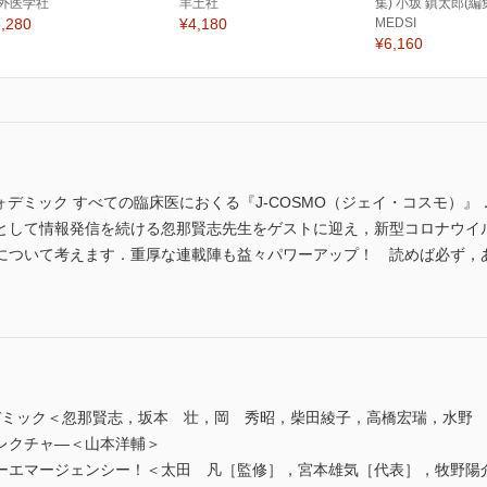
外医学社
羊土社
集) 小坂 鎮太郎(編
,280
¥4,180
MEDSI
¥6,160
インフォデミック すべての臨床医におくる『J-COSMO（ジェイ・コスモ）』．８月
として情報発信を続ける忽那賢志先生をゲストに迎え，新型コロナウイ
について考えます．重厚な連載陣も益々パワーアップ！ 読めば必ず，
会]インフォデミック＜忽那賢志，坂本 壮，岡 秀昭，柴田綾子，高橋宏瑞，水
トレクチャ―＜山本洋輔＞
マイナーエマージェンシー！＜太田 凡［監修］，宮本雄気［代表］，牧野