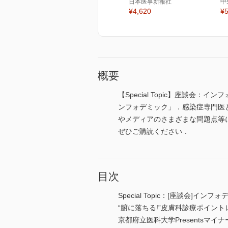
日本医事新報社
中
¥4,620
¥5
概要
【Special Topic】座談会：
ンフォデミック」．感染症専門医
やメディアのさまざまな問題点等
ぜひご購読ください．
目次
Special Topic：[座談
“腑に落ちる!”皮膚科診療ポイン
京都府立医科大学Presents