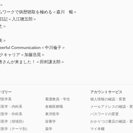
＞
ムワークで病歴聴取を極める＜森川 暢＞
床日記＜入江聰五郎＞
之＞
美＞
ul Communication＜中川倫子＞
ワクキャリア＜加藤浩晃＞
者さんが来ました！＜田村謙太郎＞
テゴリー
アカウントサービス
礎医学系
看護教員・学生
個人情報の確認・変更
床医学・内科系
各種医療職
メールアドレスの確認・変
床医学・外科系
東洋医学
パスワードの変更
床医学（領域別）
栄養学
かかりつけ書店の確認・変
床医学（テーマ別）
薬学
マイ本棚