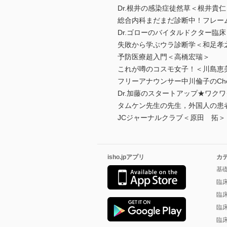
Dr.根井の感染症徒然草＜根井貴仁
総合内科まだまだ診断中！フレー
Dr.ゴローのバイタルドクター臨
失敗から学ぶウラ診断学＜和足孝
予防医療超入門＜高橋宏瑞＞
これが噂のコスモ女子！＜川島恵
フリーアナウンサー中川倫子のCheerf
Dr.加藤のスタートアップ★ワク
タムケン先生の先生，外国人の患
JCジャーナルクラブ＜原田 拓＞
isho.jpアプリ
カ
基
臨
臨
臨
臨