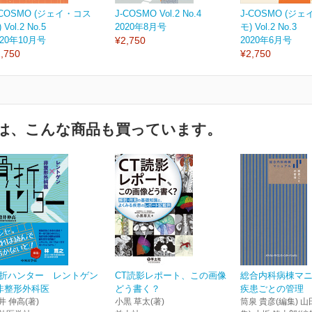
-COSMO (ジェイ・コス
J-COSMO Vol.2 No.4
J-COSMO (ジ
 Vol.2 No.5
2020年8月号
モ) Vol.2 No.3
020年10月号
¥2,750
2020年6月号
,750
¥2,750
は、こんな商品も買っています。
折ハンター レントゲン
CT読影レポート、この画像
総合内科病棟マ
非整形外科医
どう書く？
疾患ごとの管理
井 伸高(著)
小黒 草太(著)
筒泉 貴彦(編集) 山