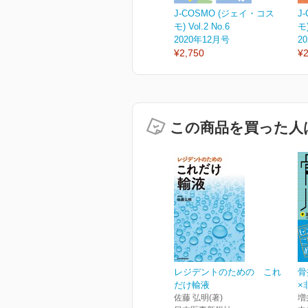
J-COSMO (ジェイ・コス
J
モ) Vol.2 No.6
モ)
2020年12月号
2
¥2,750
¥2
この商品を買った人
レジデントのための これ
骨
だけ輸液
×
佐藤 弘明(著)
増