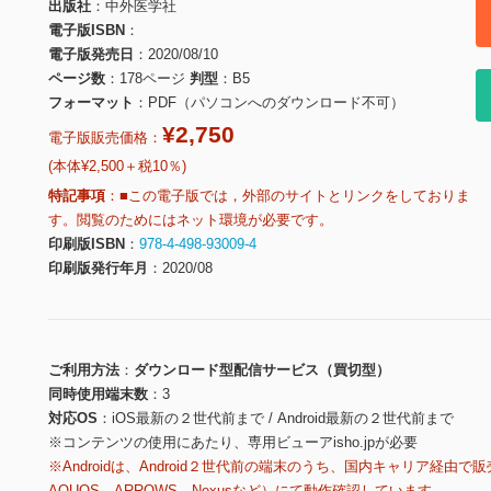
出版社
中外医学社
電子版ISBN
電子版発売日
2020/08/10
ページ数
178ページ
判型
B5
フォーマット
PDF（パソコンへのダウンロード不可）
¥2,750
電子版販売価格：
(本体¥2,500＋税10％)
特記事項
■この電子版では，外部のサイトとリンクをしておりま
す。閲覧のためにはネット環境が必要です。
印刷版ISBN
978-4-498-93009-4
印刷版発行年月
2020/08
ご利用方法
ダウンロード型配信サービス（買切型）
同時使用端末数
3
対応OS
iOS最新の２世代前まで / Android最新の２世代前まで
※コンテンツの使用にあたり、専用ビューアisho.jpが必要
※Androidは、Android２世代前の端末のうち、国内キャリア経由で販
AQUOS、ARROWS、Nexusなど）にて動作確認しています