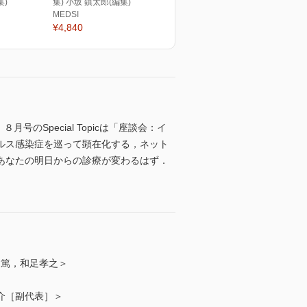
集)
集) 小坂 鎮太郎(編集)
MEDSI
¥4,840
号のSpecial Topicは「座談会：イ
ルス感染症を巡って顕在化する，ネット
あなたの明日からの診療が変わるはず．
野 篤，和足孝之＞
陽介［副代表］＞