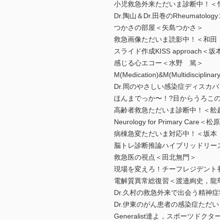
小児救急外来ただいま診断中！＜
Dr.陶山＆Dr.田巻のRheumat
つかさの部屋＜矢島つかさ＞
救急画像ただいま読影中！＜和田
スライド作成KISS approac
感じる心エコー＜水野 篤＞
M(Medication)&M(Multidisc
Dr.岡のやさしい感染症ディスカ
ほんまでっか〜！?目からうろこ
高齢者救急ただいま診断中！＜舩
Neurology for Primary Care
病棟急変ただいま対応中！＜坂本
脳トレ診断推論ハイブリッドリー
救急医の視点＜田北無門＞
現場を変えろ！チーフレジデント
電解質異常総復習＜渡邉絢史，龍
Dr.久村の救急外来で出会う精神
Dr.伊東のがん患者の感染症ただ
Generalist達よ，スポーツド