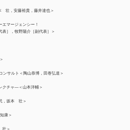
h＜坂本 壮，安藤裕貴，藤井達也＞
イナーエマージェンシー！
代表］，牧野陽介［副代表］＞
＞
ologyコンサルト＜陶山恭博，田巻弘道＞
トレクチャ―＜山本洋輔＞
武，坂本 壮＞
＜松原知康＞
 壮＞