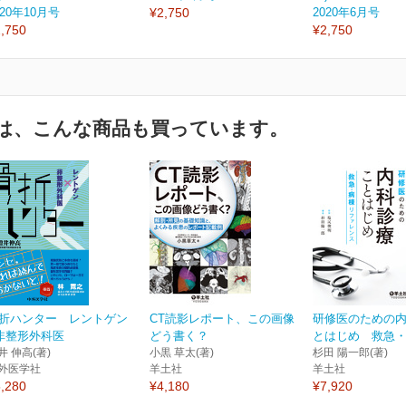
020年10月号
¥2,750
2020年6月号
,750
¥2,750
は、こんな商品も買っています。
折ハンター レントゲン
CT読影レポート、この画像
研修医のための
非整形外科医
どう書く？
とはじめ 救急・病
井 伸高(著)
小黒 草太(著)
杉田 陽一郎(著)
外医学社
羊土社
羊土社
,280
¥4,180
¥7,920