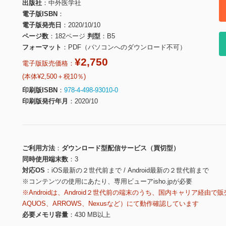
出版社
中外医学社
電子版ISBN
電子版発売日
2020/10/10
ページ数
182ページ
判型
B5
フォーマット
PDF（パソコンへのダウンロード不可）
¥2,750
電子版販売価格：
(本体¥2,500＋税10％)
印刷版ISBN
978-4-498-93010-0
印刷版発行年月
2020/10
ご利用方法
ダウンロード型配信サービス（買切型）
同時使用端末数
3
対応OS
iOS最新の２世代前まで / Android最新の２世代前まで
※コンテンツの使用にあたり、専用ビューアisho.jpが必要
※Androidは、Android２世代前の端末のうち、国内キャリア経由で販
AQUOS、ARROWS、Nexusなど）にて動作確認しています
必要メモリ容量
430 MB以上