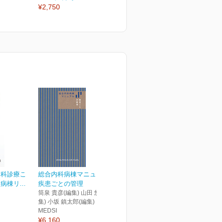
¥2,750
¥2,750
¥
内科診療こ
総合内科病棟マニュアル
棟リ...
疾患ごとの管理
筒泉 貴彦(編集) 山田 悠史(編
集) 小坂 鎮太郎(編集)
MEDSI
¥6,160