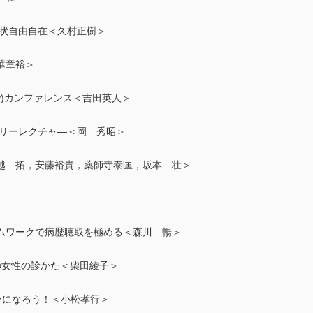
症状自由自在＜久村正樹＞
華章裕＞
iplinary)カンファレンス＜吉田英人＞
バリーレクチャ―＜岡 秀昭＞
越 拓，安藤裕貴，薬師寺泰匡，坂本 壮＞
ムワークで病歴聴取を極める＜森川 暢＞
の女性の診かた＜柴田綾子＞
クターになろう！＜小松孝行＞