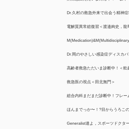
Dr.久村の救急外来で出会う精神
電解質異常総復習＜渡邉絢史，龍
M(Medication)&M(Multidisc
Dr.岡のやさしい感染症ディスカ
高齢者救急ただいま診断中！＜舩
救急医の視点＜田北無門＞
総合内科まだまだ診断中！フレー
ほんまでっか〜！?目からうろこ
Generalist達よ，スポーツド