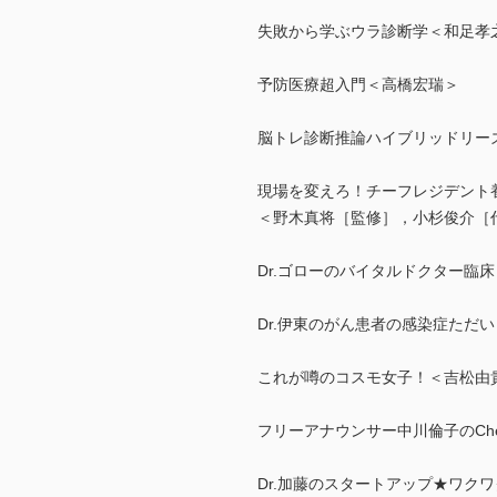
失敗から学ぶウラ診断学＜和足孝
予防医療超入門＜高橋宏瑞＞
脳トレ診断推論ハイブリッドリー
現場を変えろ！チーフレジデント
＜野木真将［監修］，小杉俊介［
Dr.ゴローのバイタルドクター臨
Dr.伊東のがん患者の感染症ただ
これが噂のコスモ女子！＜吉松由
フリーアナウンサー中川倫子のCheerf
Dr.加藤のスタートアップ★ワク