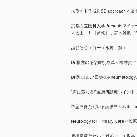
スライド作成KISS approac
京都府立医科大学Presentsマ
＜太田 凡［監修］，宮本雄気［
感じる心エコー＜水野 篤＞
Dr.根井の感染症徒然草＜根井貴仁
Dr.陶山＆Dr.田巻のRheumat
“腑に落ちる!”皮膚科診療ポイン
救急画像ただいま読影中＜和田 
Neurology for Primary Care
病棟急変ただいま対応中！＜坂本