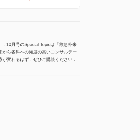
0月号のSpecial Topicは「救急外来
来から各科への頻度の高いコンサルテー
療が変わるはず．ぜひご購読ください．