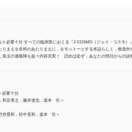
コンサルト必要十分 すべての臨床医におくる『J-COSMO（ジェイ・コスモ）』．1
たりまえを全科のあたりまえに，をモットーとする本誌らしく，救急外
，珠玉の連載陣も益々内容充実！ 読めば必ず，あなたの明日からの診
サルト必要十分
，和足孝之，藤井達也，坂本 壮＞
竹井寛和，杉中見和，坂本 壮＞