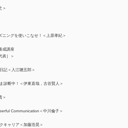
之＞
ズニングを使いこなせ！＜上原孝紀＞
養成講座
代表］＞
床日記＜入江聰五郎＞
いま診断中！＜伊東直哉，古谷賢人＞
貴＞
ul Communication＜中川倫子＞
ワクキャリア＜加藤浩晃＞