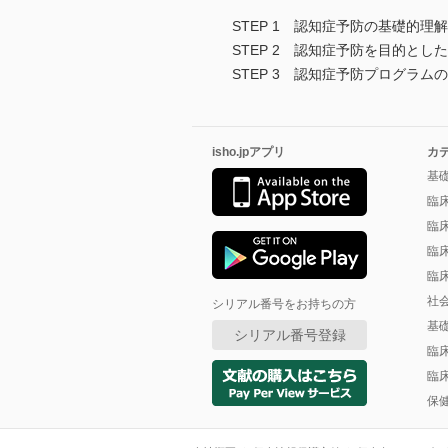
STEP 1 認知症予防の基礎的理解
STEP 2 認知症予防を目的とし
STEP 3 認知症予防プログラム
isho.jpアプリ
カ
基
臨
臨
臨
臨
社
シリアル番号をお持ちの方
基
シリアル番号登録
臨
臨
保