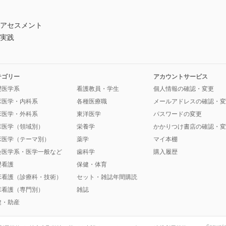
たアセスメント
の実践
テゴリー
アカウントサービス
礎医学系
看護教員・学生
個人情報の確認・変更
床医学・内科系
各種医療職
メールアドレスの確認・変
床医学・外科系
東洋医学
パスワードの変更
床医学（領域別）
栄養学
かかりつけ書店の確認・変
床医学（テーマ別）
薬学
マイ本棚
会医学系・医学一般など
歯科学
購入履歴
礎看護
保健・体育
床看護（診療科・技術）
セット・雑誌年間購読
床看護（専門別）
雑誌
健・助産