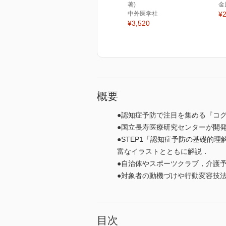
著)
金
中外医学社
¥2
¥3,520
概要
●認知症予防で注目を集める『コ
●国立長寿医療研究センターが開
●STEP1「認知症予防の基礎的理
富なイラストとともに解説．
●自治体やスポーツクラブ，介護
●対象者の動機づけや行動変容技
目次