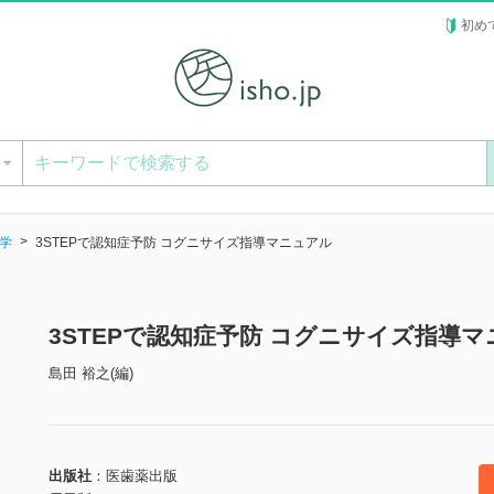
初め
ー
学
3STEPで認知症予防 コグニサイズ指導マニュアル
3STEPで認知症予防 コグニサイズ指導
島田 裕之(編)
出版社
医歯薬出版