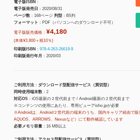
電子版ISBN
電子版発売日
2020/08/31
ページ数
168ページ
判型
B5判
フォーマット
PDF（パソコンへのダウンロード不可）
¥4,180
電子版販売価格：
(本体¥3,800＋税10％)
印刷版ISBN
978-4-263-26619-9
印刷版発行年月
2020/03
ご利用方法
ダウンロード型配信サービス（買切型）
同時使用端末数
2
対応OS
iOS最新の２世代前まで / Android最新の２世代前まで
※コンテンツの使用にあたり、専用ビューアisho.jpが必要
※Androidは、Android２世代前の端末のうち、国内キャリア経由で販
AQUOS、ARROWS、Nexusなど）にて動作確認しています
必要メモリ容量
16 MB以上
ご利用方法
アクセス型配信サービス（買切型）