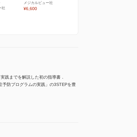
)
メジカルビュー社
ー社
¥6,600
ら実践までを解説した初の指導書．
症予防プログラムの実践」の3STEPを豊
．