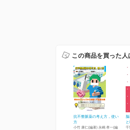
この商品を買った人
抗不整脈薬の考え方，使い
脳
方
と
小竹 康仁(編著) 永嶋 孝一(編
千