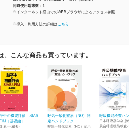
同時使用端末数
1
※インターネット経由でのWEBブラウザによるアクセス参照
※導入・利用方法の詳細は
こちら
は、こんな商品も買っています。
卒中の機能評価―SIAS
呼気一酸化窒素（NO）測
呼吸機能検査ハ
FIM［基礎編］
定ハンドブック
日本呼吸器学会 肺
員会呼吸機能検査
野 直一(編著)
呼気一酸化窒素（NO）定ハ