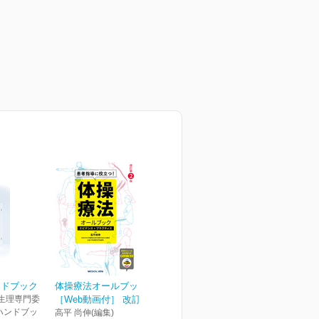
ンドブック
体操療法オールブック
生理専門委
［Web動画付］ 改訂第2版
ハンドブッ
高平 尚伸(編集)