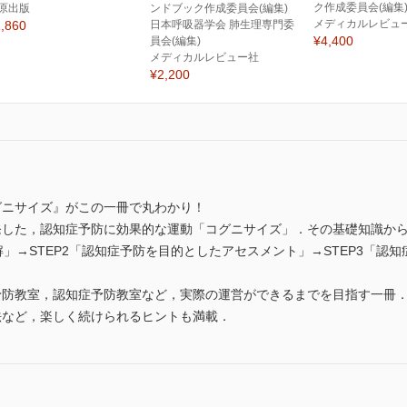
ク作成委員会(編集
原出版
ンドブック作成委員会(編集)
メディカルレビュ
,860
日本呼吸器学会 肺生理専門委
¥4,400
員会(編集)
メディカルレビュー社
¥2,200
グニサイズ』がこの一冊で丸わかり！
発した，認知症予防に効果的な運動「コグニサイズ」．その基礎知識か
解」→STEP2「認知症予防を目的としたアセスメント」→STEP3「認知
予防教室，認知症予防教室など，実際の運営ができるまでを目指す一冊
法など，楽しく続けられるヒントも満載．