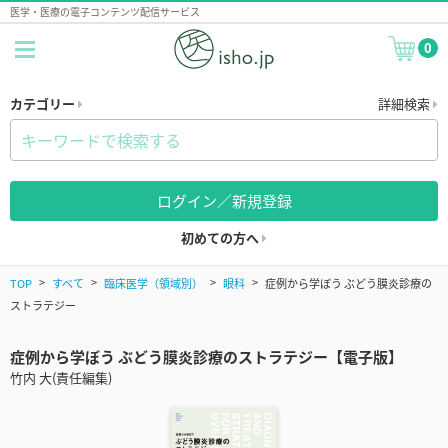
医学・医療の電子コンテンツ配信サービス
0
カテゴリー
詳細検索
ログイン／新規登録
初めての方へ
TOP
すべて
臨床医学（領域別）
眼科
症例から学ぼう ぶどう膜炎診療の
ストラテジー
症例から学ぼう ぶどう膜炎診療のストラテジー【電子版】
竹内 大(責任編集)