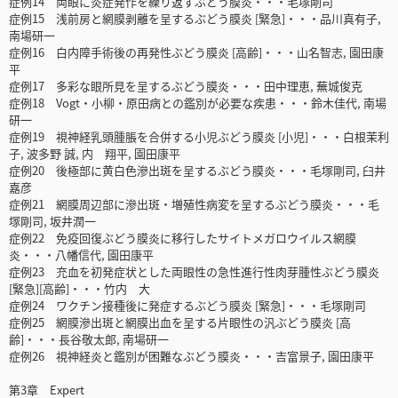
症例14 両眼に炎症発作を繰り返すぶどう膜炎・・・毛塚剛司
症例15 浅前房と網膜剥離を呈するぶどう膜炎 [緊急]・・・品川真有子,
南場研一
症例16 白内障手術後の再発性ぶどう膜炎 [高齢]・・・山名智志, 園田康
平
症例17 多彩な眼所見を呈するぶどう膜炎・・・田中理恵, 蕪城俊克
症例18 Vogt・小柳・原田病との鑑別が必要な疾患・・・鈴木佳代, 南場
研一
症例19 視神経乳頭腫脹を合併する小児ぶどう膜炎 [小児]・・・白根茉利
子, 波多野 誠, 内 翔平, 園田康平
症例20 後極部に黄白色滲出斑を呈するぶどう膜炎・・・毛塚剛司, 臼井
嘉彦
症例21 網膜周辺部に滲出斑・増殖性病変を呈するぶどう膜炎・・・毛
塚剛司, 坂井潤一
症例22 免疫回復ぶどう膜炎に移行したサイトメガロウイルス網膜
炎・・・八幡信代, 園田康平
症例23 充血を初発症状とした両眼性の急性進行性肉芽腫性ぶどう膜炎
[緊急][高齢]・・・竹内 大
症例24 ワクチン接種後に発症するぶどう膜炎 [緊急]・・・毛塚剛司
症例25 網膜滲出斑と網膜出血を呈する片眼性の汎ぶどう膜炎 [高
齢]・・・長谷敬太郎, 南場研一
症例26 視神経炎と鑑別が困難なぶどう膜炎・・・吉富景子, 園田康平
第3章 Expert