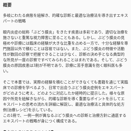
概要
多岐にわたる病態を紐解き、的確な診断と最適な治療法を導き出すエキス
パートの戦略
眼内炎症の総称「ぶどう膜炎」をきたす疾患は多彩であり、適切な治療を
施さないと重篤な視力障害に至ることもある。しかし、ぶどう膜炎の見
極めや診療には臨床の経験が大きな比重を占める一方で、十分な経験を専
門施設以外で積むことは容易ではない。また、ぶどう膜炎の特徴や活動
性が数回の診察で把握できることは少なく、診断の決め手となる典型的
な所見が一度の診察ですべてみられることはまれである。そして、ぶどう
膜炎の原因疾患は3割が不明であり、診療に苦手意識を抱く眼科医も多
い。
そこで本書では、実際の経験を積むことができなくても書籍を通じて実臨
床での診療を学べるよう、日常で出会うぶどう膜炎症例をエキスパート
がどのように考え、どのように対応したか経時的に提示した。様々な原
因や所見を紐解きながら、的確な診断を導く重要なポイントを示してエ
キスパートの思考の流れを詳細に解説し、最適な治療法と具体的な処方
例(治療レシピ)を示している。
この1冊で、一例一例が異なるぶどう膜炎への診断と治療方針に通底する
エキスパートの戦略が身につく構成である。