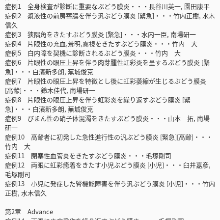
症例1 全身検査が診断に重要なぶどう膜炎・・・長谷川英一, 園田康平
症例2 漿液性の前房蓄膿を伴う汎ぶどう膜炎 [緊急]・・・竹内正樹, 水木
信久
症例3 狭隅角をきたすぶどう膜炎 [緊急]・・・水内一臣, 南場研一
症例4 片眼性の充血,羞明,霧視をきたすぶどう膜炎・・・竹内 大
症例5 白内障を契機に診断されるぶどう膜炎・・・竹内 大
症例6 片眼性の眼圧上昇を伴う肉芽腫性虹彩炎を呈するぶどう膜炎 [緊
急]・・・白濱新多朗, 蕪城俊克
症例7 片眼性の眼圧上昇を特徴とし後に虹彩萎縮が生じるぶどう膜炎
[高齢]・・・鈴木佳代, 南場研一
症例8 片眼性の眼圧上昇を伴う虹彩炎を繰り返すぶどう膜炎 [緊
急]・・・白濱新多朗, 蕪城俊克
症例9 びまん性の硝子体混濁をきたすぶどう膜炎・・・山本 拓, 南場
研一
症例10 高齢者に初発した急性進行性の汎ぶどう膜炎 [緊急][高齢]・・・
竹内 大
症例11 閉塞性血管炎をきたすぶどう膜炎・・・毛塚剛司
症例12 両眼に虹彩癒着をきたす小児ぶどう膜炎 [小児]・・・臼井嘉彦,
毛塚剛司
症例13 小児に発症した腎機能障害を伴う汎ぶどう膜炎 [小児]・・・竹内
正樹, 水木信久
第2章 Advance