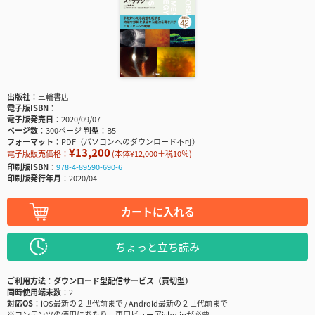
出版社
三輪書店
電子版ISBN
電子版発売日
2020/09/07
ページ数
300ページ
判型
B5
フォーマット
PDF（パソコンへのダウンロード不可）
¥13,200
電子版販売価格：
(本体¥12,000＋税10％)
印刷版ISBN
978-4-89590-690-6
印刷版発行年月
2020/04
カートに入れる
ちょっと立ち読み
ご利用方法
ダウンロード型配信サービス（買切型）
同時使用端末数
2
対応OS
iOS最新の２世代前まで / Android最新の２世代前まで
※コンテンツの使用にあたり、専用ビューアisho.jpが必要