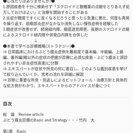
●心当たりはありませんか?●
1.原因疾患を十分に検索せず「ステロイドと散瞳薬の点眼をとりあえず処
方しておけばよい」と治療を開始することがある
2.炎症が軽度ですぐに良くなるだろうと思ったら急激に悪化、何度も再発
を繰り返す、前眼部炎症がなかなか消失しない慢性症例を経験した
3.眼症状が改善せず、続発緑内障、眼底透見障害、長期のステロイド点眼
によるステロイド緑内障や併発白内障を合併した
↓
●本書で学べる診療戦略(ストラテジー)●
⇒ 日常臨床におけるぶどう膜炎症例を難易度で基本編、中級編、上級
編、番外編(眼以外の症状の把握が診療に必須な疾患・ぶどう膜炎と誤診
されやすい非炎症性疾患)に分類
⇒ エキスパートが症状や所見の何に着目し、どのような鑑別疾患を挙げ
て絞り込んでいくか、思考の流れを詳細に解説
⇒ 診断に重要な所見・見逃しによるピットフォール・治療方針と具体的
な処方例がわかり、エキスパートからのアドバイスが身につく
目次
総 論 Review article
ぶどう膜炎診療のBasic and Strategy・・・竹内 大
第1章 Basic