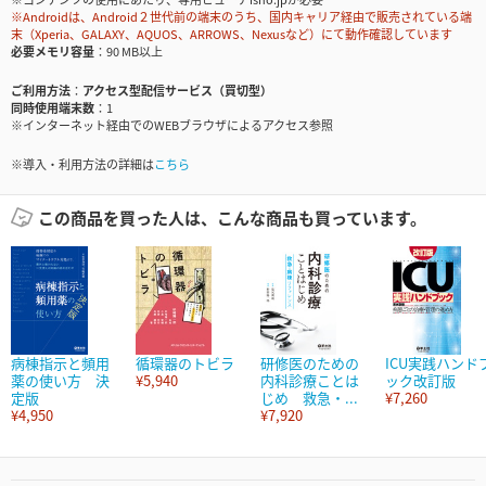
※Androidは、Android２世代前の端末のうち、国内キャリア経由で販売されている端
末（Xperia、GALAXY、AQUOS、ARROWS、Nexusなど）にて動作確認しています
必要メモリ容量
90 MB以上
ご利用方法
アクセス型配信サービス（買切型）
同時使用端末数
1
※インターネット経由でのWEBブラウザによるアクセス参照
※導入・利用方法の詳細は
こちら
この商品を買った人は、こんな商品も買っています。
病棟指示と頻用
循環器のトビラ
研修医のための
ICU実践ハンド
薬の使い方 決
¥5,940
内科診療ことは
ック改訂版
定版
じめ 救急・...
¥7,260
¥4,950
¥7,920