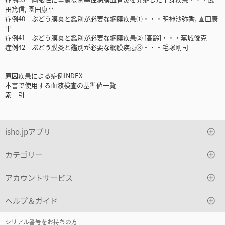
田篤信, 園田康平
症例40 ぶどう膜炎と鑑別が必要な網膜疾患①・・・明神沙弥香, 園田康
平
症例41 ぶどう膜炎と鑑別が必要な網膜疾患② [高齢]・・・蕪城俊克
症例42 ぶどう膜炎と鑑別が必要な網膜疾患③・・・毛塚剛司
原因疾患による症例INDEX
本書で使用する血液検査の基準値一覧
索 引
isho.jpアプリ
カテゴリー
アカウントサービス
ヘルプ＆ガイド
シリアル番号をお持ちの方