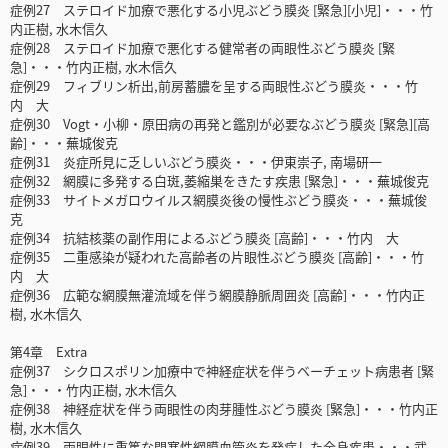
症例27 ステロイド加療で悪化する小児ぶどう膜炎 [緊急][小児]・・・竹
内正樹, 水木信久
症例28 ステロイド加療で悪化する健常者の両眼性ぶどう膜炎 [緊
急]・・・竹内正樹, 水木信久
症例29 フィブリン析出,前房蓄膿を呈する両眼性ぶどう膜炎・・・竹
内 大
症例30 Vogt・小柳・原田病の再発と鑑別が必要なぶどう膜炎 [緊急][高
齢]・・・蕪城俊克
症例31 炎症所見に乏しいぶどう膜炎・・・伊東崇子, 南場研一
症例32 網膜に多発する白斑,萎縮巣をきたす疾患 [緊急]・・・蕪城俊克
症例33 サイトメガロウイルス網膜炎後の慢性ぶどう膜炎・・・蕪城俊
克
症例34 抗結核薬の副作用によるぶどう膜炎 [高齢]・・・竹内 大
症例35 二重感染が疑われた高齢者の片眼性ぶどう膜炎 [高齢]・・・竹
内 大
症例36 広範な網膜無灌流域を伴う網膜静脈周囲炎 [高齢]・・・竹内正
樹, 水木信久
第4章 Extra
症例37 シクロスポリン加療中で神経症状を伴うベーチェット病患者 [緊
急]・・・竹内正樹, 水木信久
症例38 神経症状を伴う両眼性の肉芽腫性ぶどう膜炎 [緊急]・・・竹内正
樹, 水木信久
症例39 両眼性に重篤な閉塞性網膜血管炎を発症した全身疾患・・・武