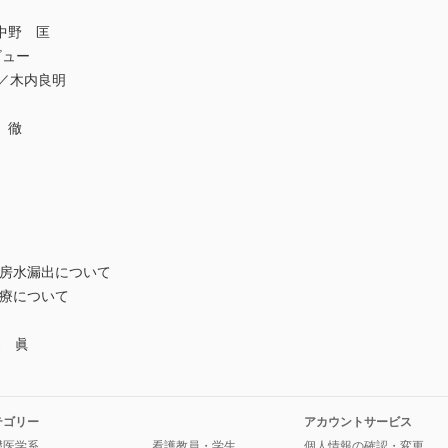
中野 匡
タビュー
／木内良明
 徹
房水漏出について
療について
新家 眞
テゴリー
アカウントサービス
礎医学系
看護教員・学生
個人情報の確認・変更