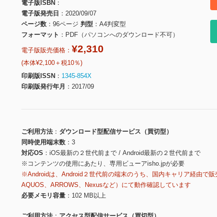
電子版ISBN
電子版発売日
2020/09/07
ページ数
96ページ
判型
A4判変型
フォーマット
PDF（パソコンへのダウンロード不可）
¥2,310
電子版販売価格：
(本体¥2,100＋税10％)
印刷版ISSN
1345-854X
印刷版発行年月
2017/09
ご利用方法
ダウンロード型配信サービス（買切型）
同時使用端末数
3
対応OS
iOS最新の２世代前まで / Android最新の２世代前まで
※コンテンツの使用にあたり、専用ビューアisho.jpが必要
※Androidは、Android２世代前の端末のうち、国内キャリア経由で販
AQUOS、ARROWS、Nexusなど）にて動作確認しています
必要メモリ容量
102 MB以上
ご利用方法
アクセス型配信サービス（買切型）