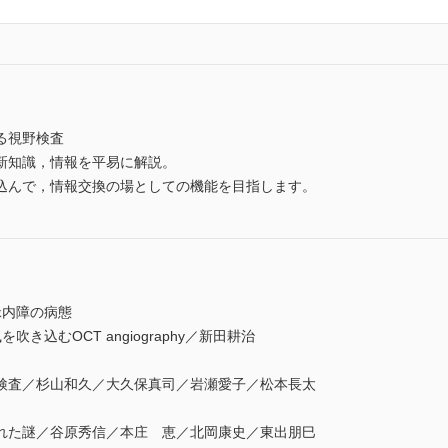
る視野検査
新知識，情報を平易に解説。
込んで，情報交換の場としての機能を目指します。
緑内障の病態
込むOCT angiography／新田耕治
査／杉山和久／大久保真司／岩瀬愛子／松本長太
た謎／谷原秀信／本庄 恵／北岡康史／東出朋巳