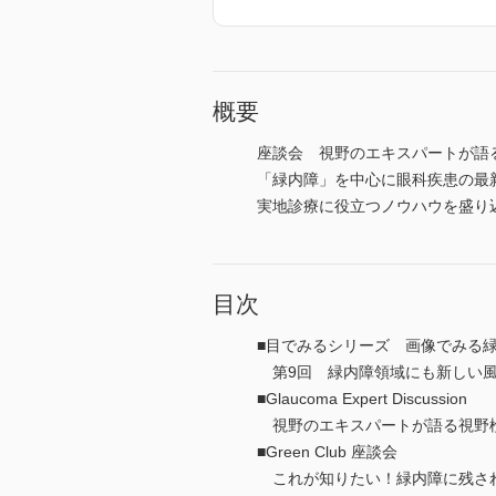
概要
座談会 視野のエキスパートが語
「緑内障」を中心に眼科疾患の最
実地診療に役立つノウハウを盛り
目次
■目でみるシリーズ 画像でみる
第9回 緑内障領域にも新しい風を吹き
■Glaucoma Expert Discussion
視野のエキスパートが語る視野検
■Green Club 座談会
これが知りたい！緑内障に残され