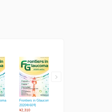
aucoma
Frontiers in Glaucoma
Frontiers in Glaucoma
F
2020年60号
2020年59号
2
¥2,310
¥2,310
¥