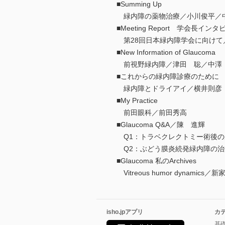
■Summing Up
緑内障の薬物治療／小川俊平／
■Meeting Report 学会長イン
第28回日本緑内障学会に向けて
■New Information of Glaucoma
前視野緑内障／津田 聡／中澤
■これからの緑内障診療のために
緑内障とドライアイ／横井則彦
■My Practice
前田眼科／前田秀高
■Glaucoma Q&A／陳 進輝
Q1：トラベクレクトミー術後の
Q2：ぶどう膜炎続発緑内障の治
■Glaucoma 私のArchives
Vitreous humor dynamics／
isho.jpアプリ
カ
基