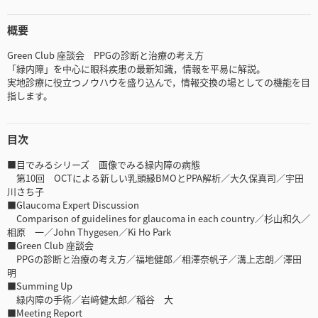
概要
Green Club 座談会 PPGの診断と治療の考え方
「緑内障」を中心に眼科疾患の最新知識，情報を平易に解説。
実地診療に役立つノウハウを盛り込んで，情報交換の場としての機能を目
指します。
目次
■目でみるシリーズ 画像でみる緑内障の病態
第10回 OCTによる新しい乳頭縁BMOとPPA解析／大久保真司／宇田
川さち子
■Glaucoma Expert Discussion
Comparison of guidelines for glaucoma in each country／杉山和久／
相原 一／John Thygesen／Ki Ho Park
■Green Club 座談会
PPGの診断と治療の考え方／福地健郎／相澤奈帆子／溝上志朗／澤田
明
■Summing Up
緑内障の手術／岩﨑健太郎／稲谷 大
■Meeting Report