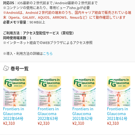
対応OS
iOS最新の２世代前まで / Android最新の２世代前まで
※コンテンツの使用にあたり、専用ビューアisho.jpが必要
※Androidは、Android２世代前の端末のうち、国内キャリア経由で販売されている端
末（Xperia、GALAXY、AQUOS、ARROWS、Nexusなど）にて動作確認しています
必要メモリ容量
90 MB以上
ご利用方法
アクセス型配信サービス（買切型）
同時使用端末数
1
※インターネット経由でのWEBブラウザによるアクセス参照
※導入・利用方法の詳細は
こちら
巻号一覧
Frontiers in
Frontiers in
Frontiers in
Frontiers in
Glaucoma
Glaucoma
Glaucoma
Glaucoma
2022年64号
2022年63号
2021年62号
2021年61号
¥2,310
¥2,310
¥2,310
¥2,310