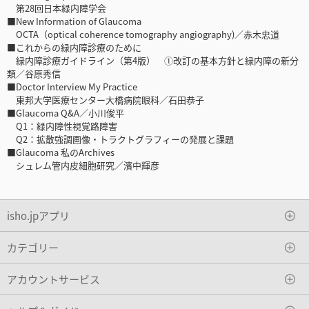
第28回日本緑内障学会
■New Information of Glaucoma
OCTA（optical coherence tomography angiography)／赤木忠道
■これからの緑内障診療のために
緑内障診療ガイドライン（第4版） ①改訂の基本方針と緑内障の新分
類／谷原秀信
■Doctor Interview My Practice
東邦大学医療センター大橋病院眼科／石田恭子
■Glaucoma Q&A／小川俊平
Q1：緑内障性視覚路障害
Q2：拡散強調画像・トラクトグラフィーの発展と課題
■Glaucoma 私のArchives
シュレム管内皮細胞研究／濱中輝彦
isho.jpアプリ
カテゴリー
アカウントサービス