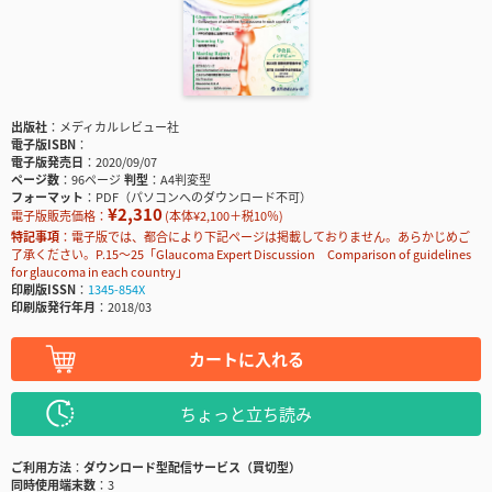
出版社
メディカルレビュー社
電子版ISBN
電子版発売日
2020/09/07
ページ数
96ページ
判型
A4判変型
フォーマット
PDF（パソコンへのダウンロード不可）
¥2,310
電子版販売価格：
(本体¥2,100＋税10％)
特記事項
電子版では、都合により下記ページは掲載しておりません。あらかじめご
了承ください。P.15～25「Glaucoma Expert Discussion Comparison of guidelines
for glaucoma in each country」
印刷版ISSN
1345-854X
印刷版発行年月
2018/03
カートに入れる
ちょっと立ち読み
ご利用方法
ダウンロード型配信サービス（買切型）
同時使用端末数
3