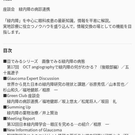
座談会 緑内障の病診連携
「緑内障」を中心に眼科疾患の最新知識，情報を平易に解説。
実地診療に役立つノウハウを盛り込んで，情報交換の場としての機能を目
指します。
目次
■目でみるシリーズ 画像でみる緑内障の病態
第17回 OCT angiographyで緑内障の何がわかる？（後眼部編）／五
十嵐遼子
■Glaucoma Expert Discussion
世界から見た日本の緑内障研究の現状と課題／谷原秀信／山本哲也／
杉山和久／福地健郎／相原 一
■Green Club 座談会
緑内障の病診連携／福地健郎／坂上悠太／松尾将人／坂田 礼
■Summing Up
緑内障の薬物治療／井上賢治
■Meeting Report
第32回日本緑内障学会―眼圧を究める―の紹介／相原 一
■New Information of Glaucoma