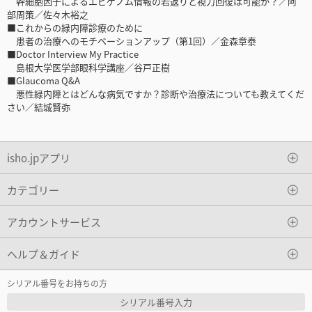
幹細胞因子によるエピゲノム情報の若返りと視力回復は可能か？／阿
部周策／佐々木裕之
■これからの緑内障診療のために
患者の治療へのモチベーションアップ（第1回）／金森章泰
■Doctor Interview My Practice
島根大学医学部眼科学講座／谷戸正樹
■Glaucoma Q&A
悪性緑内障とはどんな病気ですか？診断や治療法についても教えてくだ
さい／結城賢弥
isho.jpアプリ
カテゴリー
アカウントサービス
ヘルプ＆ガイド
シリアル番号をお持ちの方
シリアル番号入力