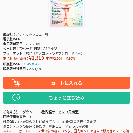
出版社
メディカルレビュー社
電子版ISBN
電子版発売日
2021/10/18
ページ数
72ページ
判型
A4判変型
フォーマット
PDF（パソコンへのダウンロード不可）
¥2,310
電子版販売価格：
(本体¥2,100＋税10％)
印刷版ISSN
1345-854X
印刷版発行年月
2021/09
カートに入れる
ちょっと立ち読み
ご利用方法
ダウンロード型配信サービス（買切型）
同時使用端末数
3
対応OS
iOS最新の２世代前まで / Android最新の２世代前まで
※コンテンツの使用にあたり、専用ビューアisho.jpが必要
※Androidは、Android２世代前の端末のうち、国内キャリア経由で販売されている端