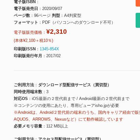
電子版ISBN
電子版発売日
2020/09/07
ページ数
96ページ
判型
A4判変型
フォーマット
PDF（パソコンへのダウンロード不可）
¥2,310
電子版販売価格：
(本体¥2,100＋税10％)
印刷版ISSN
1345-854X
印刷版発行年月
2017/02
ご利用方法
ダウンロード型配信サービス（買切型）
同時使用端末数
3
対応OS
iOS最新の２世代前まで / Android最新の２世代前まで
※コンテンツの使用にあたり、専用ビューアisho.jpが必要
※Androidは、Android２世代前の端末のうち、国内キャリア経由で販
AQUOS、ARROWS、Nexusなど）にて動作確認しています
必要メモリ容量
112 MB以上
ご利用方法
アクセス型配信サービス（買切型）