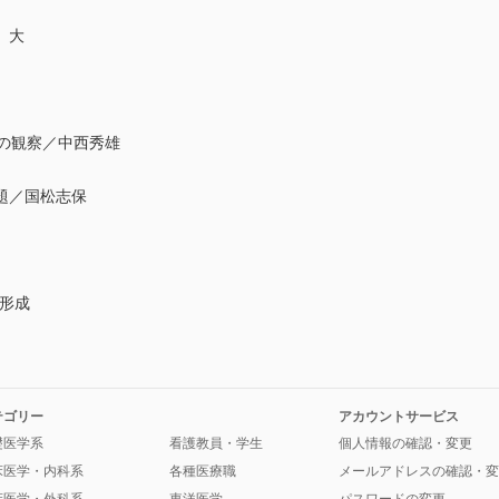
 大
の観察／中西秀雄
題／国松志保
形成
テゴリー
アカウントサービス
礎医学系
看護教員・学生
個人情報の確認・変更
床医学・内科系
各種医療職
メールアドレスの確認・変