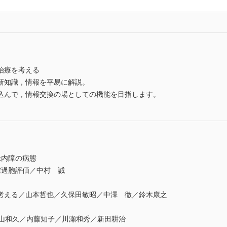
治療を考える
新知識，情報を平易に解説。
込んで，情報交換の場としての機能を目指します。
緑内障の病態
過胞評価／中村 誠
える／山本哲也／久保田敏昭／中澤 徹／鈴木康之
山和久／内藤知子／川瀬和秀／新田耕治