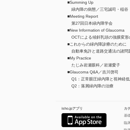
■Summing Up
緑内障の病態／三宅誠司・稲谷
■Meeting Report
第27回日本緑内障学会
■New Information of Glaucoma
OCTによる傾斜乳頭の強膜変形
■これからの緑内障診療のために
自動車免許と道路交通法の諸問
■My Practice
たじみ岩瀬眼科／岩瀬愛子
■Glaucoma Q&A／吉川啓司
Q1：正常眼圧緑内障と視神経低
Q2：落屑緑内障の治療
isho.jpアプリ
カ
基
臨