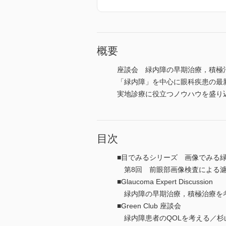
概要
座談会 緑内障の早期治療，積極
「緑内障」を中心に眼科疾患の最
実地診療に役立つノウハウを盛り
目次
■目でみるシリーズ 画像でみる
第8回 前眼部画像検査による濾
■Glaucoma Expert Discussion
緑内障の早期治療，積極治療を考
■Green Club 座談会
緑内障患者のQOLを考える／杉