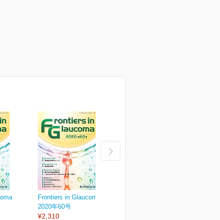
aucoma
Frontiers in Glaucoma
Frontiers in Glaucoma
F
2020年60号
2020年59号
2
¥2,310
¥2,310
¥