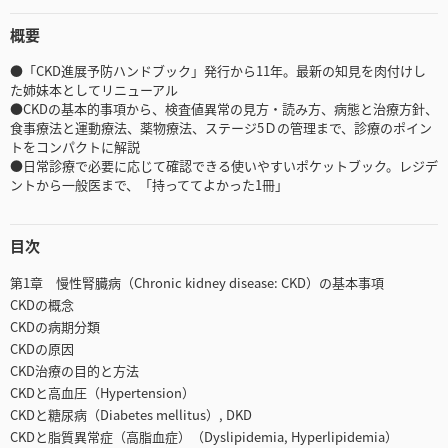
概要
●「CKD進展予防ハンドブック」発行から11年。最新の知見を肉付けし
た姉妹本としてリニューアル
●CKDの基本的事項から、検査値異常の見方・読み方、病態と治療方針、
食事療法と運動療法、薬物療法、ステージ5Ｄの管理まで、診療のポイン
トをコンパクトに解説
●日常診療で必要に応じて確認できる使いやすいポケットブック。レジデ
ントから一般医まで、「持っててよかった1冊」
目次
第1章 慢性腎臓病（Chronic kidney disease: CKD）の基本事項
CKDの概念
CKDの病期分類
CKDの原因
CKD治療の目的と方法
CKDと高血圧（Hypertension）
CKDと糖尿病（Diabetes mellitus）, DKD
CKDと脂質異常症（高脂血症）（Dyslipidemia, Hyperlipidemia）