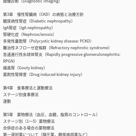
画像診断（Diagnostic imaging）
第3章 慢性腎臓病（CKD）の病態と治療方針
糖尿病性腎症（Diabetic nephropathy）
IgA腎症（IgA nephropathy）
腎硬化症（Nephrosclerosis）
多発性嚢胞腎（Polycystic kidney disease: PCKD）
難治性ネフローゼ症候群（Refractory nephrotic syndrome）
急速進行性糸球体腎炎（Rapidly progressive glomerulonephritis:
RPGN）
痛風腎（Gouty kidney）
薬剤性腎障害（Drug induced kidney injury）
第4章 食事療法と運動療法
ステージ別食事療法
運動
第5章 薬物療法（血圧，血糖，脂質のコントロール）
ステージ別（1～5）薬物療法
合併症のある場合の薬物療法
第一選択薬について（降圧薬，糖尿病用薬など）