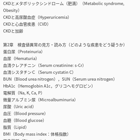
CKDとメタボリックシンドローム（肥満）（Metabolic syndrome,
Obesity）
CKDと高尿酸血症（Hyperuricemia）
CKDと心血管疾患（CVD）
CKDと加齢
第2章 検査値異常の見方・読み方（どのような疾患をどう疑うか）
蛋白尿（Proteinuria）
血尿（Hematuria）
血清クレアチニン（Serum creatinine: s-Cr）
血清シスタチンＣ（Serum cystatin C）
BUN（Blood urea nitrogen），SUN（Serum urea nitrogen）
HbA1c（Hemoglobin A1c，グリコヘモグロビン）
電解質（Na, K, Ca, P）
微量アルブミン尿（Microalbuminuria）
尿酸（Uric acid）
血圧（Blood pressure）
血糖（Blood glucose）
脂質（Lipid）
BMI（Body mass index：体格指数）