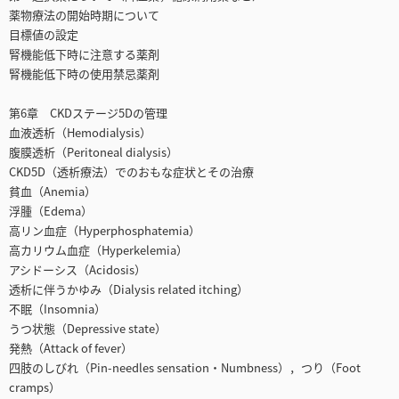
薬物療法の開始時期について
目標値の設定
腎機能低下時に注意する薬剤
腎機能低下時の使用禁忌薬剤
第6章 CKDステージ5Dの管理
血液透析（Hemodialysis）
腹膜透析（Peritoneal dialysis）
CKD5D（透析療法）でのおもな症状とその治療
貧血（Anemia）
浮腫（Edema）
高リン血症（Hyperphosphatemia）
高カリウム血症（Hyperkelemia）
アシドーシス（Acidosis）
透析に伴うかゆみ（Dialysis related itching）
不眠（Insomnia）
うつ状態（Depressive state）
発熱（Attack of fever）
四肢のしびれ（Pin-needles sensation・Numbness），つり（Foot
cramps）