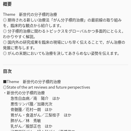
概要
Theme 新世代の分子標的治療
◎ 期待される新しい治療法「がん分子標的治療」の最前線の取り組み
を，臨床的な観点から紹介します。
◎ 分子標的治療に関わるトピックスをグローバルかつ多面的にとらえ，
わかりやすく解説。
◎ 国内外の研究成果を臨床の現場にいち早く伝えることで，がん治療の
発展に寄与します。
◎ がんの末期においても治療を決してあきらめない姿勢を伝えます。
目次
■Theme 新世代の分子標的治療
◎State of the art reviews and future perspectives
・新世代の分子標的治療
急性白血病／南 陽介 ほか
悪性リンパ腫／加藤光次
骨髄腫／花村一朗 ほか
胃がん・食道がん／三梨桂子 ほか
肺がん／林 秀敏
乳がん／服部正也 ほか