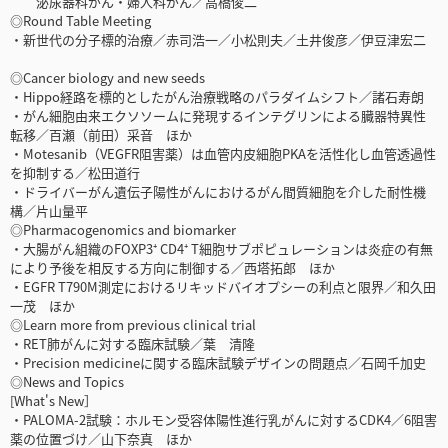
泌尿器科がん・婦人科がん／高橋俊二
◎Round Table Meeting
・新世代の分子標的治療／赤司浩一／小松則夫／土井俊彦／伊豆津宏二
◎Cancer biology and new seeds
・Hippo経路を標的としたがん治療戦略のパラダイムシフト／諸石寿朗
・がん細胞由来エクソソームに発現するインテグリンによる臓器特異性
転移／百瀬（前田）采音 ほか
・Motesanib（VEGFR阻害薬）は血管内皮細胞PKAを活性化し血管透過性
を抑制する／松田道行
・ドライバーがん遺伝子陽性がんにおけるがん間質細胞を介した耐性機
構／片山量平
◎Pharmacogenomics and biomarker
・大腸がん組織のFOXP3⁺ CD4⁺ T細胞サブポピュレーションは炎症の有無
により予後を相反する方向に制御する／西塔拓郎 ほか
・EGFR T790M測定におけるリキッドバイオプシーの利点と限界／和久田
一茂 ほか
◎Learn more from previous clinical trial
・RET肺がんに対する臨床試験／葉 清隆
・Precision medicineに関する臨床試験デザインの問題点／石岡千加史
◎News and Topics
[What's New］
・PALOMA-2試験：ホルモン受容体陽性進行乳がんに対するCDK4／6阻害
薬の位置づけ／山下奈真 ほか