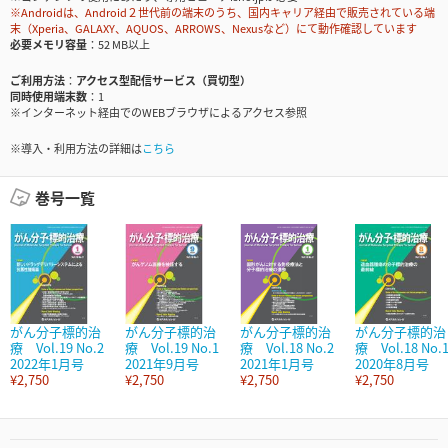
※Androidは、Android２世代前の端末のうち、国内キャリア経由で販売されている端
末（Xperia、GALAXY、AQUOS、ARROWS、Nexusなど）にて動作確認しています
必要メモリ容量
52 MB以上
ご利用方法
アクセス型配信サービス（買切型）
同時使用端末数
1
※インターネット経由でのWEBブラウザによるアクセス参照
※導入・利用方法の詳細は
こちら
巻号一覧
がん分子標的治
がん分子標的治
がん分子標的治
がん分子標的治
療 Vol.19 No.2
療 Vol.19 No.1
療 Vol.18 No.2
療 Vol.18 No.
2022年1月号
2021年9月号
2021年1月号
2020年8月号
¥2,750
¥2,750
¥2,750
¥2,750