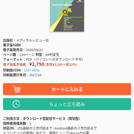
出版社
メディカルレビュー社
電子版ISBN
電子版発売日
2020/09/21
ページ数
124ページ
判型
A4判変型
フォーマット
PDF（パソコンへのダウンロード不可）
¥2,750
電子版販売価格：
(本体¥2,500＋税10％)
印刷版ISSN
1347-6955
印刷版発行年月
2017/10
カートに入れる
ちょっと立ち読み
ご利用方法
ダウンロード型配信サービス（買切型）
同時使用端末数
3
対応OS
iOS最新の２世代前まで / Android最新の２世代前まで
※コンテンツの使用にあたり、専用ビューアisho.jpが必要