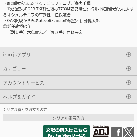
・肝細胞がんに対するレゴラフェニブ／森実千種
・1次治療のEGFR-TKI耐性後のT790M変異陽性進行非小細胞肺がんに対す
るオシメルチニブの有効性／仁保誠治
・OAK試験からみるatezolizumabの展望／伊藤健太郎
◎新任教授紹介
（話し手）木島貴志／（聞き手）西條長宏
isho.jpアプリ
カテゴリー
アカウントサービス
ヘルプ＆ガイド
シリアル番号をお持ちの方
シリアル番号入力