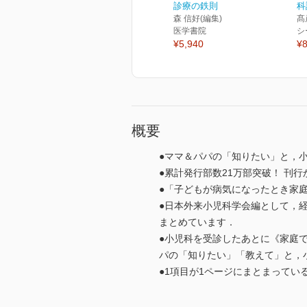
診療の鉄則
科
森 信好(編集)
髙
医学書院
シ
¥5,940
¥8
概要
●ママ＆パパの「知りたい」と，
●累計発行部数21万部突破！ 刊
●「子どもが病気になったとき家
●日本外来小児科学会編として，
まとめています．
●小児科を受診したあとに《家庭
パの「知りたい」「教えて」と，
●1項目が1ページにまとまって