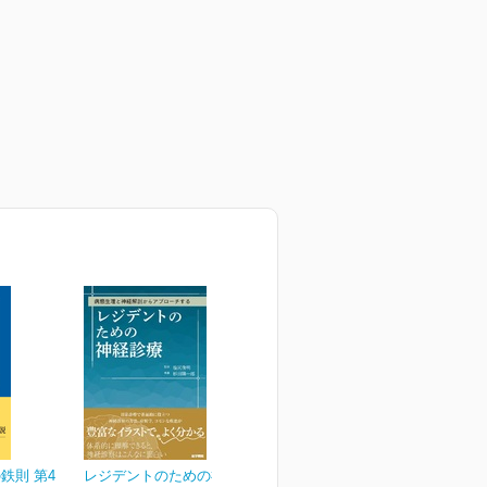
鉄則 第4
レジデントのための神経診