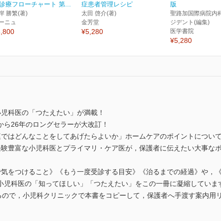
診療フローチャート 第...
症患者管理レシピ
版
岸 勝繁(著)
太田 啓介(著)
聖路加国際病院内
ーニュ
金芳堂
ジデント(編集)
,800
¥5,280
医学書院
¥5,280
小児科医の「つたえたい」が満載！
行から26年のロングセラーが大改訂！
庭ではどんなことをしてあげたらよいか」ホームケアのポイントについ
経験豊富な小児科医とプライマリ・ケア医が，保護者に伝えたい大事な
で気をつけること》《もう一度受診する目安》《治るまでの経過》や，
小児科医の「知ってほしい」「つたえたい」をこの一冊に凝縮していま
いるので，小児科クリニックで本書をコピーして，保護者へ手渡す案内用