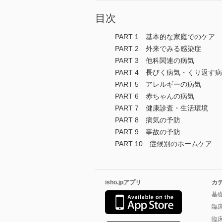
目次
PART 1 基本的な家庭でのケア
PART 2 外来でみる感染症
PART 3 他科関連の病気
PART 4 長びく病気・くり返す
PART 5 アレルギーの病気
PART 6 赤ちゃんの病気
PART 7 健康診査・生活環境
PART 8 病気の予防
PART 9 事故の予防
PART 10 症候別のホームケア
isho.jpアプリ
カ
基
臨
臨