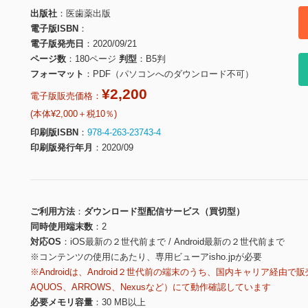
出版社
医歯薬出版
電子版ISBN
電子版発売日
2020/09/21
ページ数
180ページ
判型
B5判
フォーマット
PDF（パソコンへのダウンロード不可）
¥2,200
電子版販売価格：
(本体¥2,000＋税10％)
印刷版ISBN
978-4-263-23743-4
印刷版発行年月
2020/09
ご利用方法
ダウンロード型配信サービス（買切型）
同時使用端末数
2
対応OS
iOS最新の２世代前まで / Android最新の２世代前まで
※コンテンツの使用にあたり、専用ビューアisho.jpが必要
※Androidは、Android２世代前の端末のうち、国内キャリア経由で販
AQUOS、ARROWS、Nexusなど）にて動作確認しています
必要メモリ容量
30 MB以上