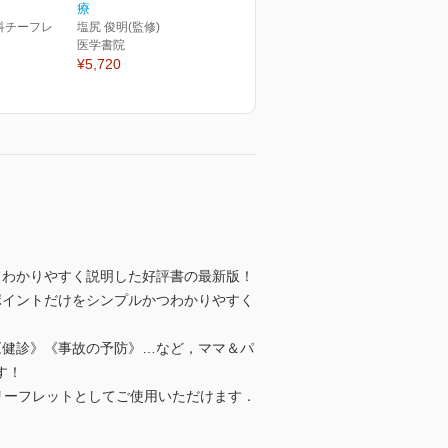
療
科チーフレ
塩尻 俊明(監修)
医学書院
¥5,720
てわかりやすく説明した好評書の最新版！
ポイントだけをシンプルかつわかりやすく
《健診》《事故の予防》…など，ママ＆パ
す！
リーフレットとしてご使用いただけます．