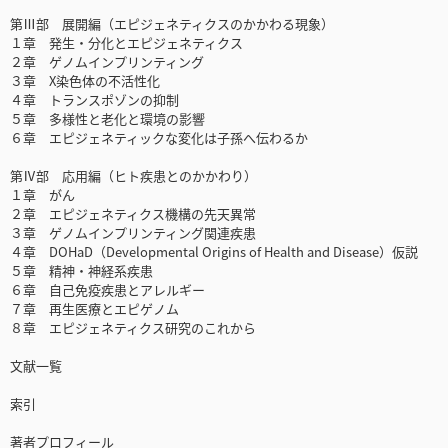
第Ⅲ部 展開編（エピジェネティクスのかかわる現象）
１章 発生・分化とエピジェネティクス
２章 ゲノムインプリンティング
３章 X染色体の不活性化
４章 トランスポゾンの抑制
５章 多様性と老化と環境の影響
６章 エピジェネティックな変化は子孫へ伝わるか
第Ⅳ部 応用編（ヒト疾患とのかかわり）
１章 がん
２章 エピジェネティクス機構の先天異常
３章 ゲノムインプリンティング関連疾患
４章 DOHaD（Developmental Origins of Health and Disease）仮説
５章 精神・神経系疾患
６章 自己免疫疾患とアレルギー
７章 再生医療とエピゲノム
８章 エピジェネティクス研究のこれから
文献一覧
索引
著者プロフィール