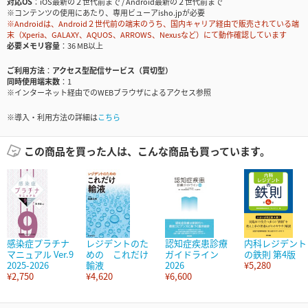
対応OS
iOS最新の２世代前まで / Android最新の２世代前まで
※コンテンツの使用にあたり、専用ビューアisho.jpが必要
※Androidは、Android２世代前の端末のうち、国内キャリア経由で販売されている端
末（Xperia、GALAXY、AQUOS、ARROWS、Nexusなど）にて動作確認しています
必要メモリ容量
36 MB以上
ご利用方法
アクセス型配信サービス（買切型）
同時使用端末数
1
※インターネット経由でのWEBブラウザによるアクセス参照
※導入・利用方法の詳細は
こちら
この商品を買った人は、こんな商品も買っています。
感染症プラチナ
レジデントのた
認知症疾患診療
内科レジデント
マニュアル Ver.9
めの これだけ
ガイドライン
の鉄則 第4版
2025-2026
輸液
2026
¥5,280
¥2,750
¥4,620
¥6,600