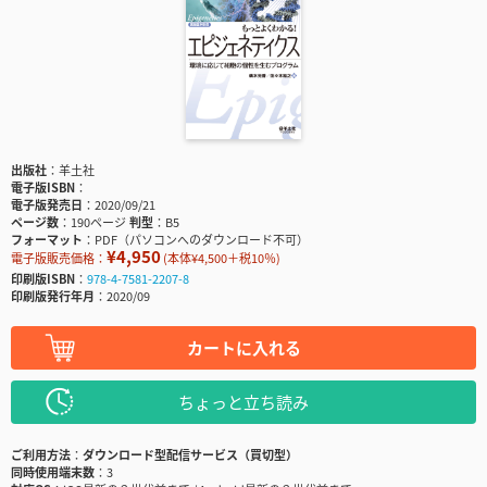
出版社
羊土社
電子版ISBN
電子版発売日
2020/09/21
ページ数
190ページ
判型
B5
フォーマット
PDF（パソコンへのダウンロード不可）
¥4,950
電子版販売価格：
(本体¥4,500＋税10％)
印刷版ISBN
978-4-7581-2207-8
印刷版発行年月
2020/09
カートに入れる
ちょっと立ち読み
ご利用方法
ダウンロード型配信サービス（買切型）
同時使用端末数
3