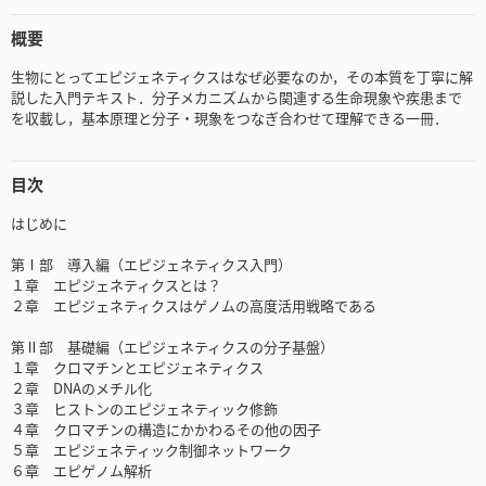
概要
生物にとってエピジェネティクスはなぜ必要なのか，その本質を丁寧に解
説した入門テキスト．分子メカニズムから関連する生命現象や疾患まで
を収載し，基本原理と分子・現象をつなぎ合わせて理解できる一冊．
目次
はじめに
第Ⅰ部 導入編（エピジェネティクス入門）
１章 エピジェネティクスとは？
２章 エピジェネティクスはゲノムの高度活用戦略である
第Ⅱ部 基礎編（エピジェネティクスの分子基盤）
１章 クロマチンとエピジェネティクス
２章 DNAのメチル化
３章 ヒストンのエピジェネティック修飾
４章 クロマチンの構造にかかわるその他の因子
５章 エピジェネティック制御ネットワーク
６章 エピゲノム解析