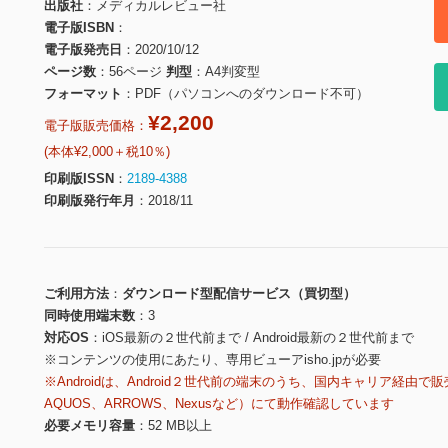
出版社
メディカルレビュー社
電子版ISBN
電子版発売日
2020/10/12
ページ数
56ページ
判型
A4判変型
フォーマット
PDF（パソコンへのダウンロード不可）
¥2,200
電子版販売価格：
(本体¥2,000＋税10％)
印刷版ISSN
2189-4388
印刷版発行年月
2018/11
ご利用方法
ダウンロード型配信サービス（買切型）
同時使用端末数
3
対応OS
iOS最新の２世代前まで / Android最新の２世代前まで
※コンテンツの使用にあたり、専用ビューアisho.jpが必要
※Androidは、Android２世代前の端末のうち、国内キャリア経由で販
AQUOS、ARROWS、Nexusなど）にて動作確認しています
必要メモリ容量
52 MB以上