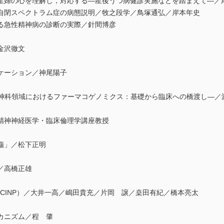
産婦の心を理解し，対応する―産後うつ病健診実施などを踏まえて―／
自閉スペクトラム症の病態説明／牧之段学／鳥塚通弘／岸本年史
る急性精神病の診断の実際／針間博彦
金沢徹文
ケーション／神尾陽子
in 2017―精神科領域におけるファーマコゲノミクス：基礎から臨床への橋渡し―
精神神経医学・臨床倫理学講座教授
觴」／松下正明
／高橋正雄
CINP）／大井一高／嶋田貴充／片岡 譲／桒田有紀／橋本亮太
カニズム／程 肇