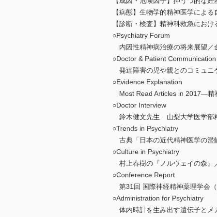
【成因・危険因子】抑うつ的な妊
【病態】生物学的精神医学による
【診断・検査】精神科救急におけ
○Psychiatry Forum
内因性精神病治療の将来展望／
○Doctor & Patient Communication
発達障害の児や親とのコミュニ
○Evidence Explanation
Most Read Articles 
○Doctor Interview
鈴木健文先生 山梨大学医学部
○Trends in Psychiatry
古典「日本の近代精神医学の濫
○Culture in Psychiatry
村上春樹の『ノルウェイの森』
○Conference Report
第31回 国際神経精神薬理学会（
○Administration for Psychiatry
体内時計を生み出す遺伝子とメ