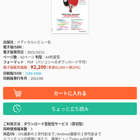
出版社
メディカルレビュー社
電子版ISBN
電子版発売日
2021/10/11
ページ数
62ページ
判型
A4判変型
フォーマット
PDF（パソコンへのダウンロード不可）
¥2,200
電子版販売価格：
(本体¥2,000＋税10％)
印刷版ISSN
2189-4388
印刷版発行年月
2021/08
カートに入れる
ちょっと立ち読み
ご利用方法
ダウンロード型配信サービス（買切型）
同時使用端末数
3
対応OS
iOS最新の２世代前まで / Android最新の２世代前まで
※コンテンツの使用にあたり、専用ビューアisho.jpが必要