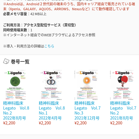
※Androidは、Android２世代前の端末のうち、国内キャリア経由で販売されている端
末（Xperia、GALAXY、AQUOS、ARROWS、Nexusなど）にて動作確認しています
必要メモリ容量
42 MB以上
ご利用方法
アクセス型配信サービス（買切型）
同時使用端末数
1
※インターネット経由でのWEBブラウザによるアクセス参照
※導入・利用方法の詳細は
こちら
巻号一覧
精神科臨床
精神科臨床
精神科臨床
精神科臨床
Legato Vol.8
Legato Vol.8
Legato Vol.7
Legato Vol.7
No.2
No.1
No.3
No.2
2022年8月号
2022年4月号
2021年12月号
2021年8月号
¥2,200
¥2,200
¥2,200
¥2,200