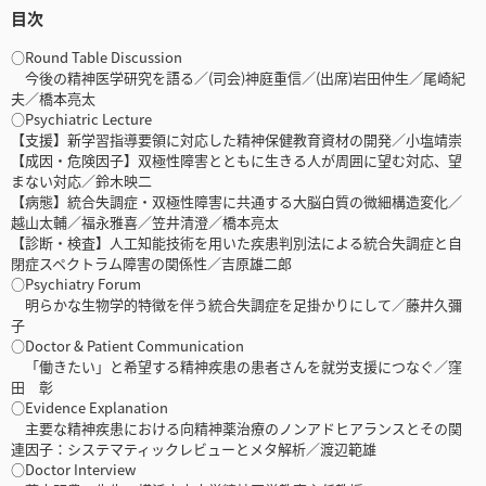
目次
○Round Table Discussion
今後の精神医学研究を語る／(司会)神庭重信／(出席)岩田仲生／尾崎紀
夫／橋本亮太
○Psychiatric Lecture
【支援】新学習指導要領に対応した精神保健教育資材の開発／小塩靖崇
【成因・危険因子】双極性障害とともに生きる人が周囲に望む対応、望
まない対応／鈴木映二
【病態】統合失調症・双極性障害に共通する大脳白質の微細構造変化／
越山太輔／福永雅喜／笠井清澄／橋本亮太
【診断・検査】人工知能技術を用いた疾患判別法による統合失調症と自
閉症スペクトラム障害の関係性／吉原雄二郎
○Psychiatry Forum
明らかな生物学的特徴を伴う統合失調症を足掛かりにして／藤井久彌
子
○Doctor & Patient Communication
「働きたい」と希望する精神疾患の患者さんを就労支援につなぐ／窪
田 彰
○Evidence Explanation
主要な精神疾患における向精神薬治療のノンアドヒアランスとその関
連因子：システマティックレビューとメタ解析／渡辺範雄
○Doctor Interview