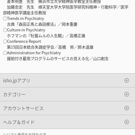
菱本明豊 先生 横浜市立大学精神医学教室主任教授
加藤忠史 先生 順天堂大学大学院医学研究科精神・行動科学／医学
部精神医学講座主任教授
○Trends in Psychiatry
古典「森田正馬と森田療法」／岡本重慶
○Culture in Psychiatry
ホフマンの『牡猫ムルの人生観』／高橋正雄
○Conference Report
第15回日本統合失調症学会／高橋 努／鈴木道雄
○Administration for Psychiatry
援助付き雇用プログラムのサービスの見える化／山口創生
isho.jpアプリ
カテゴリー
アカウントサービス
ヘルプ＆ガイド
シリアル番号をお持ちの方