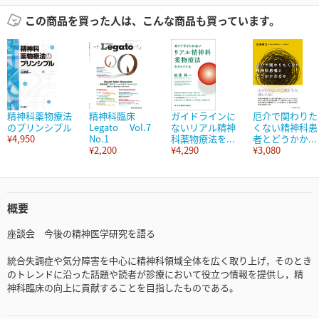
この商品を買った人は、こんな商品も買っています。
精神科薬物療法
精神科臨床
ガイドラインに
厄介で関わりた
のプリンシプル
Legato Vol.7
ないリアル精神
くない精神科患
¥4,950
No.1
科薬物療法を...
者とどうかか...
¥2,200
¥4,290
¥3,080
概要
座談会 今後の精神医学研究を語る
統合失調症や気分障害を中心に精神科領域全体を広く取り上げ，そのとき
のトレンドに沿った話題や読者が診療において役立つ情報を提供し，精
神科臨床の向上に貢献することを目指したものである。