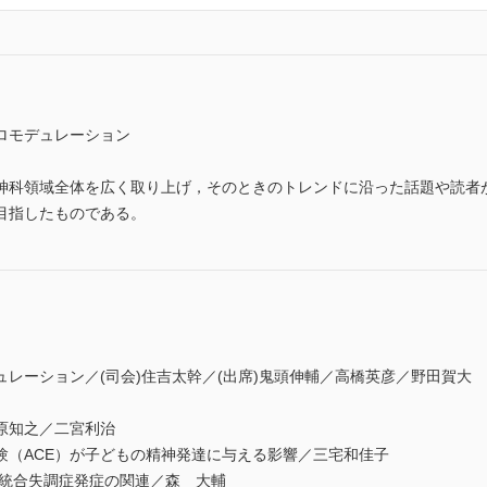
ロモデュレーション
神科領域全体を広く取り上げ，そのときのトレンドに沿った話題や読者
目指したものである。
レーション／(司会)住吉太幹／(出席)鬼頭伸輔／高橋英彦／野田賀大
原知之／二宮利治
験（ACE）が子どもの精神発達に与える影響／三宅和佳子
異と統合失調症発症の関連／森 大輔