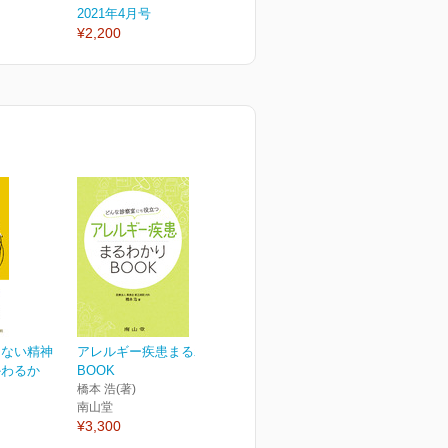
2021年4月号
2020年12月号
2
¥2,200
¥2,200
¥
くない精神
アレルギー疾患まるわかり
かわるか
BOOK
橋本 浩(著)
南山堂
¥3,300