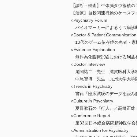
【診断・検査】生体脳タウ蓄積の
【治療】自殺関連行動のケースフ
○Psychiatry Forum
バイオマーカーによるうつ病診断
○Doctor & Patient Communication
10代のゲーム依存症の患者・家
○Evidence Explanation
無作為化臨床試験における利益相
○Doctor Interview
尾関祐二 先生 滋賀医科大学
中尾智博 先生 九州大学大学
○Trends in Psychiatry
書籍『臨床試験のデータを読み解
○Culture in Psychiatry
夏目漱石の『行人』／高橋正雄
○Conference Report
第33回日本総合病院精神医学会
○Administration for Psychiatry