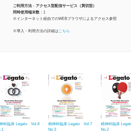
ご利用方法
アクセス型配信サービス（買切型）
同時使用端末数
1
※インターネット経由でのWEBブラウザによるアクセス参照
※導入・利用方法の詳細は
こちら
神科臨床 Legato Vol.8
精神科臨床 Legato Vol.7
精神科臨床 Legato
.1
No.3
No.2