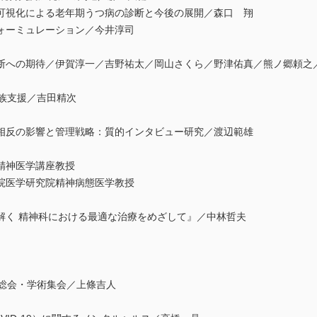
可視化による老年期うつ病の診断と今後の展開／森口 翔
ォーミュレーション／今井淳司
への期待／伊賀淳一／吉野祐太／岡山さくら／野津佑真／熊ノ郷頼之
族支援／吉田精次
反の影響と管理戦略：質的インタビュー研究／渡辺範雄
精神医学講座教授
院医学研究院精神病態医学教授
く 精神科における最適な治療をめざして』／中林哲夫
総会・学術集会／上條吉人