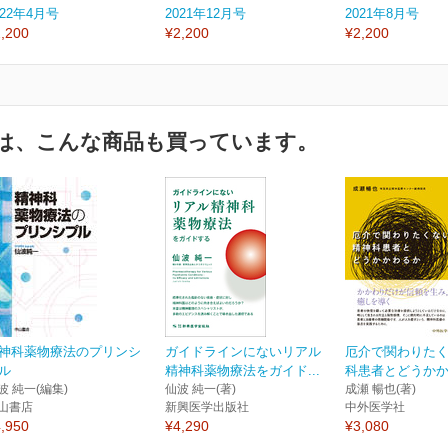
022年4月号
2021年12月号
2021年8月号
,200
¥2,200
¥2,200
は、こんな商品も買っています。
神科薬物療法のプリンシ
ガイドラインにないリアル
厄介で関わりた
ル
精神科薬物療法をガイド...
科患者とどうか
波 純一(編集)
仙波 純一(著)
成瀬 暢也(著)
山書店
新興医学出版社
中外医学社
,950
¥4,290
¥3,080