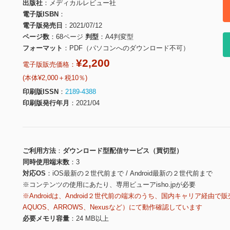
出版社
メディカルレビュー社
電子版ISBN
電子版発売日
2021/07/12
ページ数
68ページ
判型
A4判変型
フォーマット
PDF（パソコンへのダウンロード不可）
¥2,200
電子版販売価格：
(本体¥2,000＋税10％)
印刷版ISSN
2189-4388
印刷版発行年月
2021/04
ご利用方法
ダウンロード型配信サービス（買切型）
同時使用端末数
3
対応OS
iOS最新の２世代前まで / Android最新の２世代前まで
※コンテンツの使用にあたり、専用ビューアisho.jpが必要
※Androidは、Android２世代前の端末のうち、国内キャリア経由で販
AQUOS、ARROWS、Nexusなど）にて動作確認しています
必要メモリ容量
24 MB以上