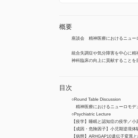
概要
座談会 精神医療におけるニュー
統合失調症や気分障害を中心に精
神科臨床の向上に貢献することを
目次
○Round Table Discussion
精神医療におけるニューロモデュ
○Psychiatric Lecture
【疫学】睡眠と認知症の疫学／小
【成因・危険因子】小児期逆境体
【病態】ARHGAP10遺伝子変