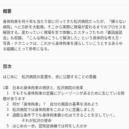
概要
身体拘束を何十年も当たり前に行ってきた松沢病院だったが、「縛らない
病院」へと方針を大転換。そこから実際に現場が変わるまでのプロセスを
解説する。変わっていく現場を生で体験したスタッフたちの「裏話座談
会」も収録。「こんな時はこうして解決した」という具体的な考え方・
写真・テクニックは、これから身体拘束を減らしていこうとするあらゆ
る組織にとって参考になる。
目次
はじめに 松沢病院の変遷を、世に公開することの意義
1章 日本の身体拘束の現状と、松沢病院の改革
1 そもそも身体拘束の定義にグレーゾーンがあるために生じている問
題があります
2 何が「身体拘束」？ 自分の施設の基準を決めよう
3 松沢病院では身体拘束をこのように定義しました
4 過酷な条件下でも身体拘束最小化はできることを示していく。
それが松沢の使命
5 はじめの一歩。認知症病棟では何をしたのか