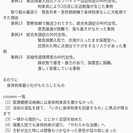
事例12 緊急措置入院のアルツハイマー型認知症の60代男性。
拘束具により2日目に圧迫創傷が生じた事例
取り組み裏話④ 救急外来・急性期病棟で身体拘束なしに大転換で
きた理由
事例13 警察依頼で搬送されてきた、統合失調症の40代女性。
意思疎通が困難で、落ち着きがなかった事例
事例14 統合失調症の50代女性。
緊急措置入院で、点滴が入ったまま保護室へ。
目覚めた時に点滴台でケガをするリスクがあった事
例
事例15 双極性感情障害の40代女性。
躁状態で暴言・暴力があり、保護室に隔離。
激しく拒薬している事例
おわりに
身体拘束最小化がもたらしたもの
column 一覧
［1］医療観察法病棟には身体拘束具を置かなかった
［2］当初の混乱を経て、「いかに身体拘束を回避するか」に焦点が移る
まで
［3］一律から個別へ。とにかく会話を始めた
［4］措置入院でも身体拘束が減り、「やわらかな治療」へ
［5］方針が出た時には想像もつかなかった景色が目の前にあった