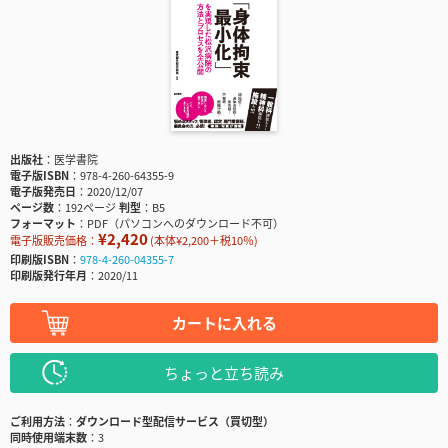
出版社
医学書院
電子版ISBN
978-4-260-64355-9
電子版発売日
2020/12/07
ページ数
192ページ
判型
B5
フォーマット
PDF（パソコンへのダウンロード不可）
¥2,420
電子版販売価格：
(本体¥2,200＋税10％)
印刷版ISBN
978-4-260-04355-7
印刷版発行年月
2020/11
カートに入れる
ちょっと立ち読み
ご利用方法
ダウンロード型配信サービス（買切型）
同時使用端末数
3