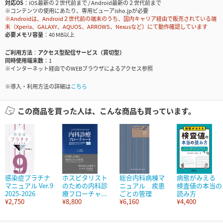
対応OS
iOS最新の２世代前まで / Android最新の２世代前まで
※コンテンツの使用にあたり、専用ビューアisho.jpが必要
※Androidは、Android２世代前の端末のうち、国内キャリア経由で販売されている端
末（Xperia、GALAXY、AQUOS、ARROWS、Nexusなど）にて動作確認しています
必要メモリ容量
40 MB以上
ご利用方法
アクセス型配信サービス（買切型）
同時使用端末数
1
※インターネット経由でのWEBブラウザによるアクセス参照
※導入・利用方法の詳細は
こちら
この商品を買った人は、こんな商品も買っています。
感染症プラチナ
ホスピタリスト
総合内科病棟マ
病態がみえる
マニュアル Ver.9
のための内科診
ニュアル 疾患
検査値の本当の
2025-2026
療フローチャ...
ごとの管理
読み方
¥2,750
¥8,800
¥6,160
¥4,400