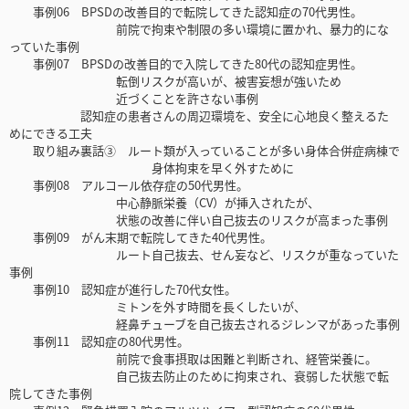
事例06 BPSDの改善目的で転院してきた認知症の70代男性。
前院で拘束や制限の多い環境に置かれ、暴力的にな
っていた事例
事例07 BPSDの改善目的で入院してきた80代の認知症男性。
転倒リスクが高いが、被害妄想が強いため
近づくことを許さない事例
認知症の患者さんの周辺環境を、安全に心地良く整えるた
めにできる工夫
取り組み裏話③ ルート類が入っていることが多い身体合併症病棟で
身体拘束を早く外すために
事例08 アルコール依存症の50代男性。
中心静脈栄養（CV）が挿入されたが、
状態の改善に伴い自己抜去のリスクが高まった事例
事例09 がん末期で転院してきた40代男性。
ルート自己抜去、せん妄など、リスクが重なっていた
事例
事例10 認知症が進行した70代女性。
ミトンを外す時間を長くしたいが、
経鼻チューブを自己抜去されるジレンマがあった事例
事例11 認知症の80代男性。
前院で食事摂取は困難と判断され、経管栄養に。
自己抜去防止のために拘束され、衰弱した状態で転
院してきた事例