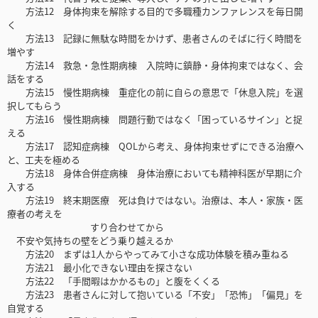
方法12 身体拘束を解除する目的で多職種カンファレンスを毎日開
く
方法13 記録に無駄な時間をかけず、患者さんのそばに行く時間を
増やす
方法14 救急・急性期病棟 入院時に鎮静・身体拘束ではなく、会
話をする
方法15 慢性期病棟 重症化の前に自らの意思で「休息入院」を選
択してもらう
方法16 慢性期病棟 問題行動ではなく「困っているサイン」と捉
える
方法17 認知症病棟 QOLから考え、身体拘束せずにできる治療へ
と、工夫を極める
方法18 身体合併症病棟 身体治療においても精神科医が早期に介
入する
方法19 終末期医療 死は負けではない。治療は、本人・家族・医
療者の考えを
すり合わせてから
不安や気持ちの壁をどう乗り越えるか
方法20 まずは1人からやってみて小さな成功体験を積み重ねる
方法21 最小化できない理由を探さない
方法22 「手間暇はかかるもの」と腹をくくる
方法23 患者さんに対して抱いている「不安」「恐怖」「偏見」を
自覚する