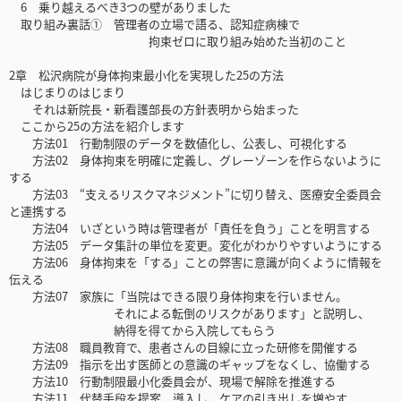
6 乗り越えるべき3つの壁がありました
取り組み裏話① 管理者の立場で語る、認知症病棟で
拘束ゼロに取り組み始めた当初のこと
2章 松沢病院が身体拘束最小化を実現した25の方法
はじまりのはじまり
それは新院長・新看護部長の方針表明から始まった
ここから25の方法を紹介します
方法01 行動制限のデータを数値化し、公表し、可視化する
方法02 身体拘束を明確に定義し、グレーゾーンを作らないように
する
方法03 “支えるリスクマネジメント”に切り替え、医療安全委員会
と連携する
方法04 いざという時は管理者が「責任を負う」ことを明言する
方法05 データ集計の単位を変更。変化がわかりやすいようにする
方法06 身体拘束を「する」ことの弊害に意識が向くように情報を
伝える
方法07 家族に「当院はできる限り身体拘束を行いません。
それによる転倒のリスクがあります」と説明し、
納得を得てから入院してもらう
方法08 職員教育で、患者さんの目線に立った研修を開催する
方法09 指示を出す医師との意識のギャップをなくし、協働する
方法10 行動制限最小化委員会が、現場で解除を推進する
方法11 代替手段を提案、導入し、ケアの引き出しを増やす