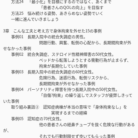
方法24 「最小化」を目標にするのではなく、あくまで
「患者さんのQOLの向上」を目指す
方法25 悩み続ける姿勢、あきらめない姿勢でいく
一緒に進んでいきましょう
3章 こんな工夫と考え方で身体拘束を外せた15の事例
事例01 長期入院中の統合失調症の男性。
問題行動、興奮、転倒の心配から、長期間拘束が外
せなかった事例
事例02 統合失調症、ステロイド性精神障害の50代女性。
ベッドから転落しようとする衝動行為が止まらず、
拘束が長期化していた事例
事例03 長期入院中の統合失調症の60代女性。
危険行為、迷惑行為、転倒リスクから、
長期間拘束が外せなかった事例
事例04 パーソナリティ障害を持つ長期入院中の50代女性。
「自傷?拘束」の繰り返しでスタッフが疲弊しきって
いた事例
取り組み裏話② 認知症病棟が本当の意味で「身体拘束なし」を
実現するまでの経緯
事例05 認知症の70代女性。
他の患者さんの経鼻チューブを抜く危険な行動がある
が、
それでも行動制限せず歩いてもらった事例