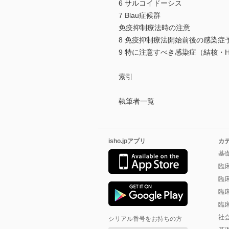
6 サルコイドーシス
7 Blau症候群
免疫抑制療法時の注意
8 免疫抑制療法開始前後の感染症
9 特に注意すべき感染症（結核・
索引
執筆者一覧
isho.jpアプリ
カ
基
臨
臨
臨
臨
社
シリアル番号をお持ちの方