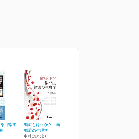
ーを目指す
循環とは何か？ 虜になる
講座
循環の生理学
中村 謙介(著)