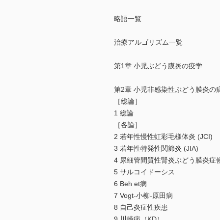
略語一覧
治療アルゴリズム一覧
第1章 小児ぶどう膜炎の疫学
第2章 小児非感染性ぶどう膜炎の
［総論］
1 総論
［各論］
2 若年性慢性虹彩毛様体炎 (JCI)
3 若年性特発性関節炎 (JIA)
4 尿細管間質性腎炎ぶどう膜炎症候
5 サルコイドーシス
6 Beh et病
7 Vogt-小柳-原田病
8 自己炎症性疾患
9 川崎病（KD）