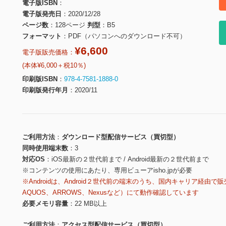
電子版ISBN
電子版発売日
2020/12/28
ページ数
128ページ
判型
B5
フォーマット
PDF（パソコンへのダウンロード不可）
¥6,600
電子版販売価格：
(本体¥6,000＋税10％)
印刷版ISBN
978-4-7581-1888-0
印刷版発行年月
2020/11
ご利用方法
ダウンロード型配信サービス（買切型）
同時使用端末数
3
対応OS
iOS最新の２世代前まで / Android最新の２世代前まで
※コンテンツの使用にあたり、専用ビューアisho.jpが必要
※Androidは、Android２世代前の端末のうち、国内キャリア経由で販
AQUOS、ARROWS、Nexusなど）にて動作確認しています
必要メモリ容量
22 MB以上
ご利用方法
アクセス型配信サービス（買切型）