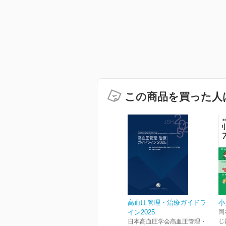
この商品を買った人
高血圧管理・治療ガイドラ
小
イン2025
岡
じ
日本高血圧学会高血圧管理・