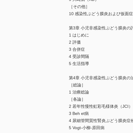
［その他］
10 感染性ぶどう膜炎および仮面
第3章 小児非感染性ぶどう膜炎の
1 はじめに
2 評価
3 合併症
4 受診間隔
5 生活指導
第4章 小児非感染性ぶどう膜炎の
［総論］
1 治療総論
［各論］
2 若年性慢性虹彩毛様体炎（JCI）
3 Beh et病
4 尿細管間質性腎炎ぶどう膜炎症候
5 Vogt-小柳-原田病