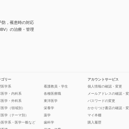
予防，罹患時の対応
HBV）の治療・管理
テゴリー
アカウントサービス
礎医学系
看護教員・学生
個人情報の確認・変更
床医学・内科系
各種医療職
メールアドレスの確認・変
床医学・外科系
東洋医学
パスワードの変更
床医学（領域別）
栄養学
かかりつけ書店の確認・変
床医学（テーマ別）
薬学
マイ本棚
会医学系・医学一般など
歯科学
購入履歴