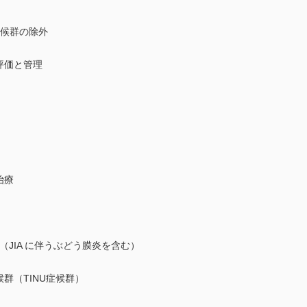
症候群の除外
評価と管理
治療
（JIA に伴うぶどう膜炎を含む）
群（TINU症候群）