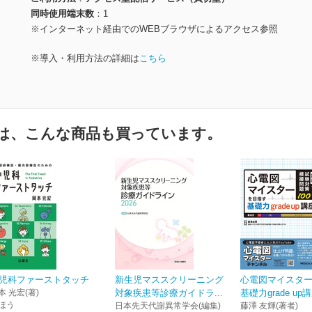
同時使用端末数
1
※インターネット経由でのWEBブラウザによるアクセス参照
※導入・利用方法の詳細は
こちら
は、こんな商品も買っています。
児科ファーストタッチ
新生児マススクリーニング
心電図マイスタ
本 光宏(著)
対象疾患等診療ガイドラ...
基礎力grade up
ほう
日本先天代謝異常学会(編集)
藤澤 友輝(著者)