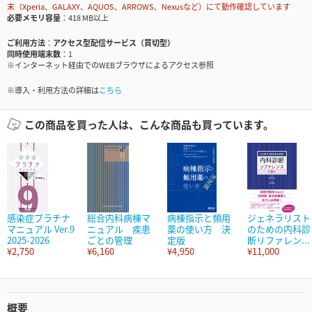
末（Xperia、GALAXY、AQUOS、ARROWS、Nexusなど）にて動作確認しています
必要メモリ容量
418 MB以上
ご利用方法
アクセス型配信サービス（買切型）
同時使用端末数
1
※インターネット経由でのWEBブラウザによるアクセス参照
※導入・利用方法の詳細は
こちら
この商品を買った人は、こんな商品も買っています。
感染症プラチナ
総合内科病棟マ
病棟指示と頻用
ジェネラリスト
マニュアル Ver.9
ニュアル 疾患
薬の使い方 決
のための内科診
2025-2026
ごとの管理
定版
断リファレン...
¥2,750
¥6,160
¥4,950
¥11,000
概要