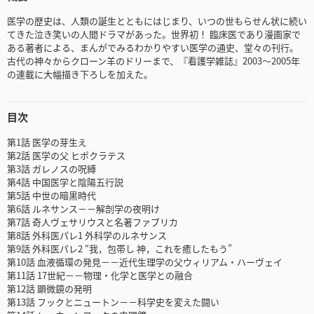
医学の歴史は、人類の誕生とともにはじまり、いつの世もらせん状に続い
てきた泣き笑いの人間ドラマがあった。世界初！ 臨床医であり漫画家で
ある著者による、まんがでみるわかりやすい医学の通史、堂々の刊行。
古代の神々からクローン羊のドリーまで、『看護学雑誌』2003～2005年
の連載に大幅描き下ろしを加えた。
目次
第1話 医学の芽生え
第2話 医学の父 ヒポクラテス
第3話 ガレノスの呪縛
第4話 中国医学と陰陽五行説
第5話 中世の暗黒時代
第6話 ルネサンス－－解剖学の夜明け
第7話 奇人ヴェサリウスと名著ファブリカ
第8話 外科医パレ1 外科学のルネサンス
第9話 外科医パレ2 “我，包帯し 神，これを癒したもう”
第10話 血液循環の発見－－近代生理学の父ウィリアム・ハーヴェイ
第11話 17世紀－－物理・化学と医学との融合
第12話 顕微鏡の発明
第13話 フックとニュートン－－科学史を変えた闘い