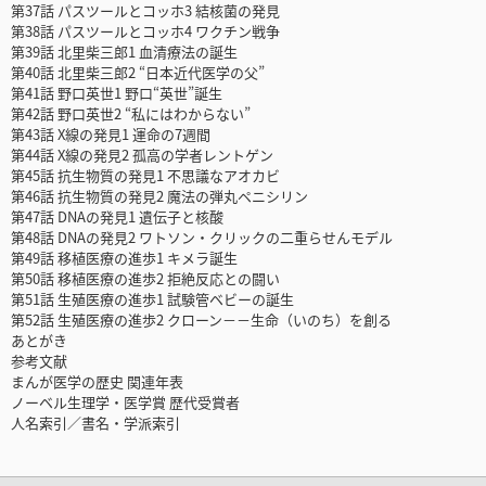
第37話 パスツールとコッホ3 結核菌の発見
第38話 パスツールとコッホ4 ワクチン戦争
第39話 北里柴三郎1 血清療法の誕生
第40話 北里柴三郎2 “日本近代医学の父”
第41話 野口英世1 野口“英世”誕生
第42話 野口英世2 “私にはわからない”
第43話 X線の発見1 運命の7週間
第44話 X線の発見2 孤高の学者レントゲン
第45話 抗生物質の発見1 不思議なアオカビ
第46話 抗生物質の発見2 魔法の弾丸ペニシリン
第47話 DNAの発見1 遺伝子と核酸
第48話 DNAの発見2 ワトソン・クリックの二重らせんモデル
第49話 移植医療の進歩1 キメラ誕生
第50話 移植医療の進歩2 拒絶反応との闘い
第51話 生殖医療の進歩1 試験管ベビーの誕生
第52話 生殖医療の進歩2 クローン－－生命（いのち）を創る
あとがき
参考文献
まんが医学の歴史 関連年表
ノーベル生理学・医学賞 歴代受賞者
人名索引／書名・学派索引