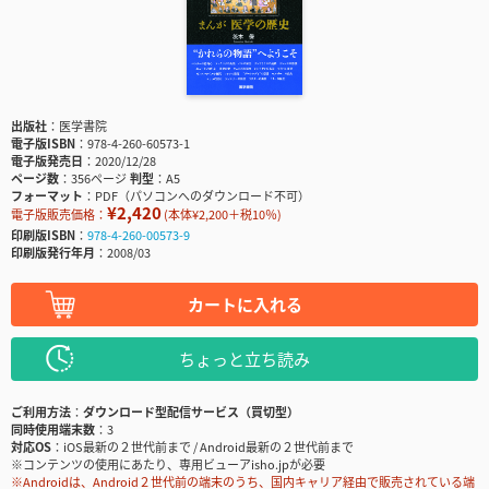
出版社
医学書院
電子版ISBN
978-4-260-60573-1
電子版発売日
2020/12/28
ページ数
356ページ
判型
A5
フォーマット
PDF（パソコンへのダウンロード不可）
¥2,420
電子版販売価格：
(本体¥2,200＋税10％)
印刷版ISBN
978-4-260-00573-9
印刷版発行年月
2008/03
カートに入れる
ちょっと立ち読み
ご利用方法
ダウンロード型配信サービス（買切型）
同時使用端末数
3
対応OS
iOS最新の２世代前まで / Android最新の２世代前まで
※コンテンツの使用にあたり、専用ビューアisho.jpが必要
※Androidは、Android２世代前の端末のうち、国内キャリア経由で販売されている端