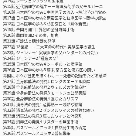
第14話 レーウェンフックの虫眼鏡
第15話 近代病理学の誕生－－病理解剖学の父モルガーニ
第16話 日本医学の歩み1 中国医学の流入～解剖学の目覚め
第17話 日本医学の歩み2 南蛮医学と紅毛医学～蘭学の誕生
第18話 日本医学の歩み3 杉田玄白と『解体新書』
第19話 華岡青洲1 世界初の全身麻酔手術
第20話 華岡青洲2 その妻，加恵
第21話 打診法と聴診器の発明
第22話 18世紀－－二大革命の時代～実験医学の誕生
第23話 ジェンナー1 実験医学の父ハンターとの出会い
第24話 ジェンナー2 “種痘の父”
第25話 日本医学の歩み4 シーボルトと鳴滝塾
第26話 日本医学の歩み5 幕末 蘭方医と漢方医の闘い
幕間に ボクが歴史を描くわけ－－死者の記憶をたどる意味
第27話 全身麻酔法の発見1 ロングのエーテル麻酔
第28話 全身麻酔法の発見2 ウェルズの笑気麻酔
第29話 全身麻酔法の発見3 モートンの公開実験
第30話 全身麻酔法の発見4 堕ちたカリスマ
第31話 消毒法の発見1 産褥熱－－残酷な結論
第32話 消毒法の発見2 ゼンメルワイスの孤独な闘い
第33話 消毒法の発見3 腐ったワインと消臭剤
第34話 消毒法の発見4 リスターの無菌手術
第35話 パスツールとコッホ1 自然発生説の否定
第36話 パスツールとコッホ2 普仏戦争