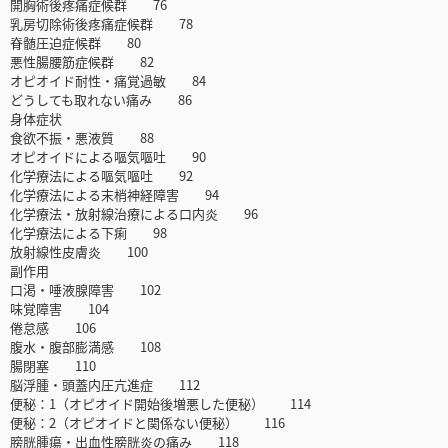
開胸術後疼痛症候群 76
乳房切除術後疼痛症候群 78
脊髄圧迫症候群 80
悪性腸腰筋症候群 82
オピオイド耐性・痛覚過敏 84
どうしても取れない痛み 86
身体症状
食欲不振・悪液質 88
オピオイドによる嘔気嘔吐 90
化学療法による嘔気嘔吐 92
化学療法による末梢神経障害 94
化学療法・放射線治療による口内炎 96
化学療法による下痢 98
放射線性皮膚炎 100
副作用
口渇・唾液腺障害 102
味覚障害 104
倦怠感 106
腹水・腹部膨満感 108
腸閉塞 110
脳浮腫・頭蓋内圧亢進症 112
便秘：1（オピオイド開始後増悪した便秘） 114
便秘：2（オピオイドと関係ない便秘） 116
膀胱腫瘍・出血性膀胱炎の痛み 118