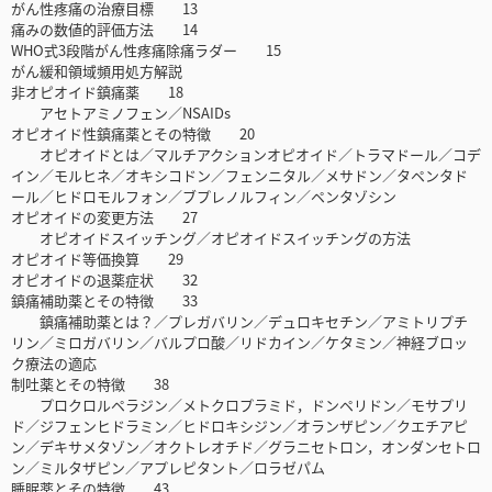
がん性疼痛の治療目標 13
痛みの数値的評価方法 14
WHO式3段階がん性疼痛除痛ラダー 15
がん緩和領域頻用処方解説
非オピオイド鎮痛薬 18
アセトアミノフェン／NSAIDs
オピオイド性鎮痛薬とその特徴 20
オピオイドとは／マルチアクションオピオイド／トラマドール／コデ
イン／モルヒネ／オキシコドン／フェンニタル／メサドン／タペンタド
ール／ヒドロモルフォン／ブプレノルフィン／ペンタゾシン
オピオイドの変更方法 27
オピオイドスイッチング／オピオイドスイッチングの方法
オピオイド等価換算 29
オピオイドの退薬症状 32
鎮痛補助薬とその特徴 33
鎮痛補助薬とは？／プレガバリン／デュロキセチン／アミトリプチ
リン／ミロガバリン／バルプロ酸／リドカイン／ケタミン／神経ブロッ
ク療法の適応
制吐薬とその特徴 38
プロクロルペラジン／メトクロプラミド，ドンペリドン／モサプリ
ド／ジフェンヒドラミン／ヒドロキシジン／オランザピン／クエチアピ
ン／デキサメタゾン／オクトレオチド／グラニセトロン，オンダンセトロ
ン／ミルタザピン／アプレピタント／ロラゼパム
睡眠薬とその特徴 43