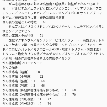
がん患者は不眠の訴えは高頻度！睡眠薬の調整ができるとQOL上
昇！／ゾルピデム／エスゾピクロン／ゾピクロン／トリアゾラム／ブロ
チゾラム／フルニトラゼパム／ラメルテオン／スボレキサント／ブロマ
ゼパム／鎮静系抗うつ薬／鎮静系抗精神病薬
せん妄の薬剤とその特徴 48
せん妄とは／リスペリドン／ハロペリドール／クエチアピン／オラン
ザピン／アセナピン
便秘の薬剤とその特徴 51
酸化マグネシウム／センノシド／ピコスルファート／炭酸水素ナトリ
ウム・無水リン酸二水素ナトリウム坐剤／ルビプロストン／リナクロチ
ド／エロビシパット／マクロゴール4000・塩化ナトリウム・炭酸水素ナ
トリウム・塩化カリウム散／ナルデメジン／オリーブオイル／グリセリン
／新規下剤の作用機序から考える内服タイミング
がん緩和領域フローチャート
がんの痛み
がん性疼痛（軽度） 60
がん性疼痛（中等度） 62
がん性疼痛（強度）：1 64
がん性疼痛（強度）：2 66
がん性疼痛（神経障害性疼痛を伴うもの）：1 68
がん性疼痛（神経障害性疼痛を伴うもの）：2 70
がん性疼痛（骨転移痛）：1 72
がん性疼痛（骨転移痛）：2 74