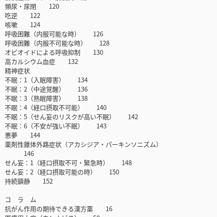
頻尿・尿閉 120
吃逆 122
咳嗽 124
呼吸困難（内服可能な時） 126
呼吸困難（内服不可能な時） 128
オピオイドによる呼吸抑制 130
高カルシウム血症 132
精神症状
不眠：1（入眠障害） 134
不眠：2（中途覚醒） 136
不眠：3（熟眠障害） 138
不眠：4（経口摂取不可能） 140
不眠：5（せん妄のリスクが高い不眠） 142
不眠：6（不安が強い不眠） 143
悪夢 144
薬剤性錐体外路症状（アカシジア・パーキンソニズム）
146
せん妄：1（経口摂取不可・緊急時） 148
せん妄：2（経口摂取可能の時） 150
持続鎮静 152
コ ラ ム
抗がん作用の期待できる漢方薬 16