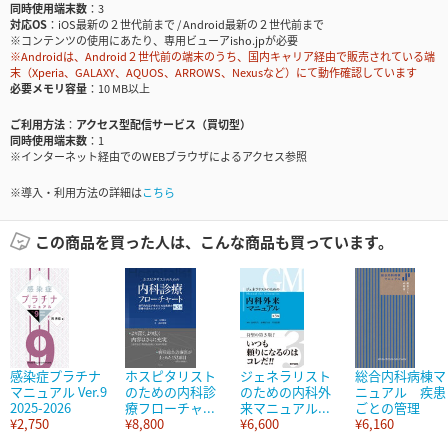
同時使用端末数
3
対応OS
iOS最新の２世代前まで / Android最新の２世代前まで
※コンテンツの使用にあたり、専用ビューアisho.jpが必要
※Androidは、Android２世代前の端末のうち、国内キャリア経由で販売されている端
末（Xperia、GALAXY、AQUOS、ARROWS、Nexusなど）にて動作確認しています
必要メモリ容量
10 MB以上
ご利用方法
アクセス型配信サービス（買切型）
同時使用端末数
1
※インターネット経由でのWEBブラウザによるアクセス参照
※導入・利用方法の詳細は
こちら
この商品を買った人は、こんな商品も買っています。
感染症プラチナ
ホスピタリスト
ジェネラリスト
総合内科病棟マ
マニュアル Ver.9
のための内科診
のための内科外
ニュアル 疾患
2025-2026
療フローチャ...
来マニュアル...
ごとの管理
¥2,750
¥8,800
¥6,600
¥6,160