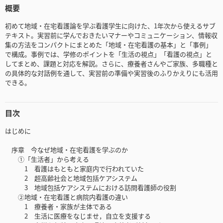
概要
初めて地域・在宅看護論を学ぶ看護学生に向けた、1年次から使えるサブ
テキスト。実習前に学んでおきたいマナーやコミュニケーション、情報収
集の方法をコンパクトにまとめた「地域・在宅看護の基本」と「事例」
で構成。事例では、学修のポイントを「生活の視点」「看護の視点」と
してまとめ、課題と対応を解説。さらに、療養者さんやご家族、多職種と
の具体的な対話例を通して、実習前の準備や実習後のふりかえりにも活用
できる。
目次
はじめに
序章 今なぜ地域・在宅看護を学ぶのか
①「生活者」から考える
1 看護はもともと家庭内で行われていた
2 超高齢社会と地域包括ケアシステム
3 地域包括ケアシステムにおける訪問看護師の役割
②地域・在宅看護と病院内看護の違い
1 療養者・家族が主体である
2 生活に医療をなじませ，自立を支援する