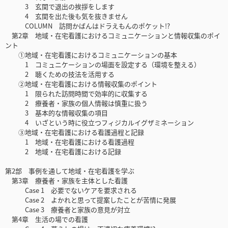
3 玄関で退出の挨拶をします
4 玄関を出た後も気を抜きません
COLUMN 訪問かばんはドラえもんのポケット!?
第2章 地域・在宅看護におけるコミュニケーションと情報収集のポイ
ント
①地域・在宅看護におけるコミュニケーションの基本
1 コミュニケーションの場面を設定する（環境を整える）
2 聴くための技法を活用する
②地域・在宅看護における情報収集のポイント
1 限られた訪問時間で効率的に収集する
2 療養者・家族の個人情報は慎重に扱う
3 基本的な情報収集の項目
4 いざという時に役立つフィジカルイグザミネーション
③地域・在宅看護における看護過程と記録
1 地域・在宅看護における看護過程
2 地域・在宅看護における記録
第2部 事例を通して地域・在宅看護を学ぶ
第3章 療養者・家族を主体とした看護
Case 1 必要でないケアを要求される
Case 2 よかれと思って提案したことが苦情に発展
Case 3 療養者と家族の意見が対立
第4章 生活の場での看護