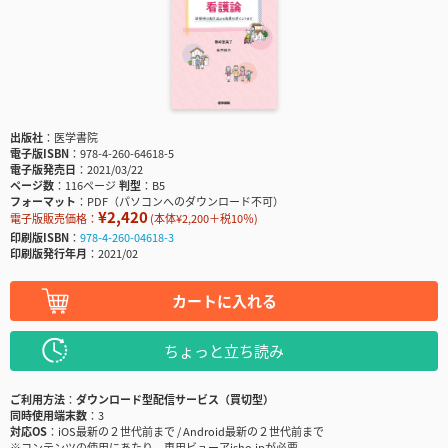
出版社
医学書院
電子版ISBN
978-4-260-64618-5
電子版発売日
2021/03/22
ページ数
116ページ
判型
B5
フォーマット
PDF（パソコンへのダウンロード不可）
¥2,420
電子版販売価格：
(本体¥2,200＋税10％)
印刷版ISBN
978-4-260-04618-3
印刷版発行年月
2021/02
カートに入れる
ちょっと立ち読み
ご利用方法
ダウンロード型配信サービス（買切型）
同時使用端末数
3
対応OS
iOS最新の２世代前まで / Android最新の２世代前まで
※コンテンツの使用にあたり、専用ビューアisho.jpが必要