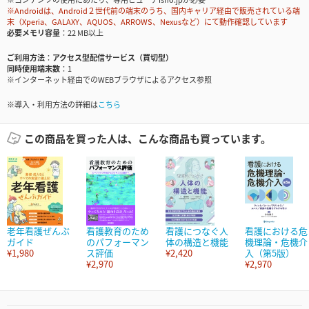
※Androidは、Android２世代前の端末のうち、国内キャリア経由で販売されている端
末（Xperia、GALAXY、AQUOS、ARROWS、Nexusなど）にて動作確認しています
必要メモリ容量
22 MB以上
ご利用方法
アクセス型配信サービス（買切型）
同時使用端末数
1
※インターネット経由でのWEBブラウザによるアクセス参照
※導入・利用方法の詳細は
こちら
この商品を買った人は、こんな商品も買っています。
老年看護ぜんぶ
看護教育のため
看護につなぐ人
看護における危
ガイド
のパフォーマン
体の構造と機能
機理論・危機介
¥1,980
ス評価
¥2,420
入（第5版）
¥2,970
¥2,970