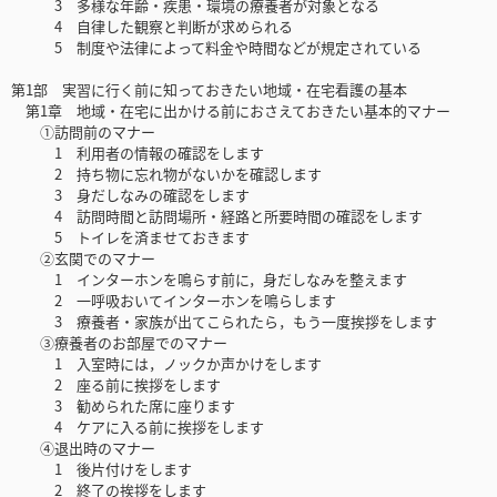
3 多様な年齢・疾患・環境の療養者が対象となる
4 自律した観察と判断が求められる
5 制度や法律によって料金や時間などが規定されている
第1部 実習に行く前に知っておきたい地域・在宅看護の基本
第1章 地域・在宅に出かける前におさえておきたい基本的マナー
①訪問前のマナー
1 利用者の情報の確認をします
2 持ち物に忘れ物がないかを確認します
3 身だしなみの確認をします
4 訪問時間と訪問場所・経路と所要時間の確認をします
5 トイレを済ませておきます
②玄関でのマナー
1 インターホンを鳴らす前に，身だしなみを整えます
2 一呼吸おいてインターホンを鳴らします
3 療養者・家族が出てこられたら，もう一度挨拶をします
③療養者のお部屋でのマナー
1 入室時には，ノックか声かけをします
2 座る前に挨拶をします
3 勧められた席に座ります
4 ケアに入る前に挨拶をします
④退出時のマナー
1 後片付けをします
2 終了の挨拶をします