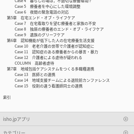
Case 4 暮らしの場は，不適切な療養環境!?
Case 5 療養者を中心にした環境調整
Case 6 夜間の緊急電話の対応
第5章 在宅エンド・オブ・ライフケア
Case 7 在宅看取りを望む療養者と家族の不安
Case 8 独居の療養者のエンド・オブ・ライフケア
Case 9 遺族のグリーフケア
第6章 認知機能が低下した人の在宅療養生活支援
Case 10 老老介護の世帯で介護者が認知症に
Case 11 認知症のある療養者からの暴言・暴力
Case 12 介護者による虐待が疑われる
COLUMN 高齢者虐待
第7章 地域包括ケアシステムをつくる多職種連携
Case 13 医師との連携
Case 14 地域支援チームによる退院前カンファレンス
Case 15 役割の違う看護師同士の連携
索引
isho.jpアプリ
カテゴリー