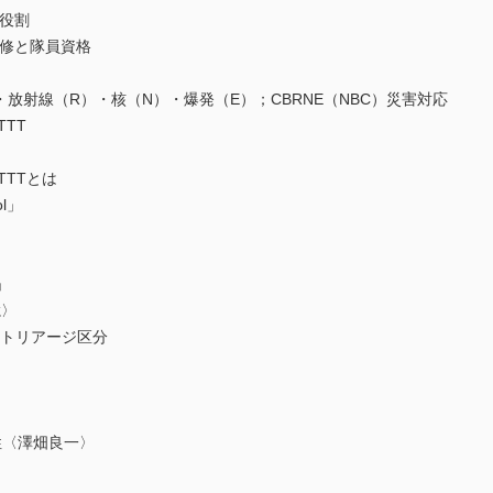
役割
修と隊員資格
射線（R）・核（N）・爆発（E）；CBRNE（NBC）災害対応
TT
TTとは
l」
」
聡〉
とトリアージ区分
〈澤畑良一〉