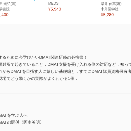
MEDSI
田 光弘(著)
増井 伸高(著)
¥5,940
学書院
中外医学社
,400
¥5,280
するために今学びたいDMAT関連研修の必携書！
難所で起きていること，DMAT支援を受け入れる側の対応など，知って
からDMATを目指す人に嬉しい基礎編と，すでにDMAT隊員資格保有
現場でどう動くかの実際がよくわかる1冊．
MATを学ぶ人へ
MATの関係〈阿南英明〉