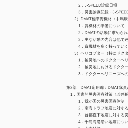
2．J-SPEED診療日報
3．災害診療記録・J-SPEE
2）DMAT標準資機材〈中嶋康
1．資機材の準備について
2．DMATの活動に求められ
3．主な活動の内容は他で述べ
4．資機材を多く持っていくが
3）ヘリコプター（特にドクタ
1．被災地へのドクターヘリ
2．被災地におけるドクター
3．ドクターヘリニーズへの
第2部 DMAT応用編：DMAT
1．国家的災害医療対策〈若井
1．我が国の災害医療体制
2．南海トラフ地震に対する
3．首都直下地震に対する災
4．千島海溝沿い地震につい