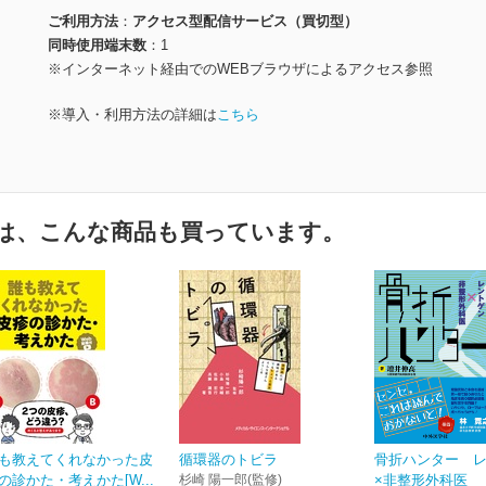
ご利用方法
アクセス型配信サービス（買切型）
同時使用端末数
1
※インターネット経由でのWEBブラウザによるアクセス参照
※導入・利用方法の詳細は
こちら
は、こんな商品も買っています。
も教えてくれなかった皮
循環器のトビラ
骨折ハンター 
の診かた・考えかた[W...
杉崎 陽一郎(監修)
×非整形外科医