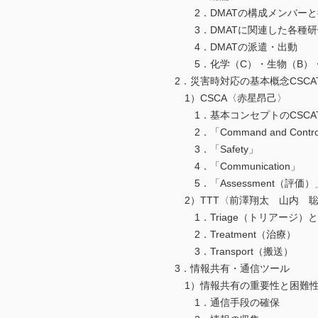
2．DMATの構成メンバーと
3．DMATに関連した各種研
4．DMATの派遣・出動
5．化学（C）・生物（B）・放
2．災害時対応の基本概念CSCAT
1）CSCA〈赤星昂己〉
1．基本コンセプトのCSCAT
2．「Command and Contro
3．「Safety」
4．「Communication」
5．「Assessment（評価）
2）TTT〈前澤翔太 山内 
1．Triage（トリアージ）
2．Treatment（治療）
3．Transport（搬送）
3．情報共有・通信ツール
1）情報共有の重要性と困難性
1．通信手段の確保