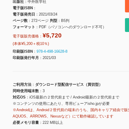
出版社
中外医学社
電子版ISBN
電子版発売日
2021/03/24
ページ数
272ページ
判型
B5判
フォーマット
PDF（パソコンへのダウンロード不可）
¥5,720
電子版販売価格：
(本体¥5,200＋税10％)
印刷版ISBN
978-4-498-16628-8
印刷版発行年月
2021/03
ご利用方法
ダウンロード型配信サービス（買切型）
同時使用端末数
3
対応OS
iOS最新の２世代前まで / Android最新の２世代前まで
※コンテンツの使用にあたり、専用ビューアisho.jpが必要
※Androidは、Android２世代前の端末のうち、国内キャリア経由で販
AQUOS、ARROWS、Nexusなど）にて動作確認しています
必要メモリ容量
222 MB以上