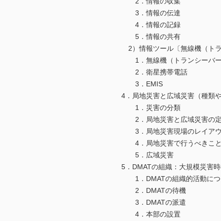
2．情報の収集
3．情報の伝達
4．情報の記録
5．情報の共有
2）情報ツール〔無線機（トラン
1．無線機（トランシーバー
2．衛星携帯電話
3．EMIS
4．局地災害と広域災害（種類や
1．災害の分類
2．局地災害と広域災害の定
3．局地災害現場のレイアウ
4．局地災害で行うべきこ
5．広域災害
5．DMATの組織：大規模災害
1．DMATの組織的活動につ
2．DMATの待機
3．DMATの派遣
4．本部の設置