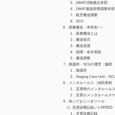
5．DMAT活動拠点本部
6．DMAT都道府県調整本部
7．航空搬送調整
8．SCU
6．医療搬送〈本村友一〉
1．医療搬送とは
2．搬送様式
3．搬送資源
4．指揮・命令系統
5．搬送調整
7．救護所・SCUの運営〈服部
1．救護所
2．Staging Care Unit
8．メンタルヘルス〈池田美樹 
1．災害時のメンタルヘルス
2．災害のメンタルヘルスケ
9．知っておくべきツール
1）災害診療記録／J-SPEED
1．災害診療記録