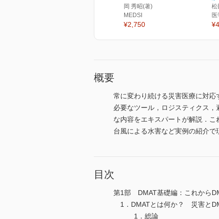
岡 秀昭(著)
松
MEDSI
医
¥2,750
¥4
概要
常に変わり続ける災害医療に対応
必要なツール，ロジスティクス，避
な内容をエキスパートが解説．これ
台風による水害など実例の紹介で
目次
第1部 DMAT基礎編：これからD
1．DMATとは何か？ 災害とD
1．総論