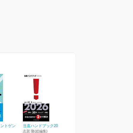
レントゲン
当直ハンドブック2026
志賀 隆(総編集)