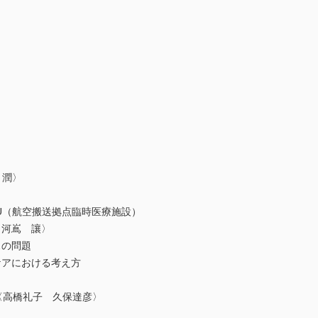
 潤〉
：SCU（航空搬送拠点臨時医療施設）
河嶌 讓〉
の問題
アにおける考え方
〈高橋礼子 久保達彦〉