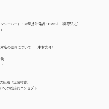
シーバー）・衛星携帯電話・EMIS〕〈藤原弘之〉
）
対応の差異について）〈中村光伸〉
義
ト
と
時の組織〈近藤祐史〉
いての総論的コンセプト