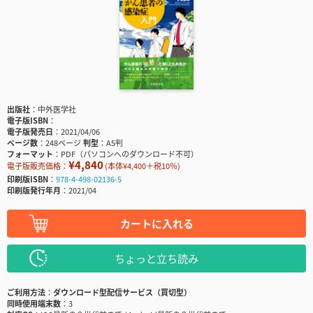
出版社
中外医学社
電子版ISBN
電子版発売日
2021/04/06
ページ数
248ページ
判型
A5判
フォーマット
PDF（パソコンへのダウンロード不可）
¥4,840
電子版販売価格：
(本体¥4,400＋税10％)
印刷版ISBN
978-4-498-02136-5
印刷版発行年月
2021/04
カートに入れる
ちょっと立ち読み
ご利用方法
ダウンロード型配信サービス（買切型）
同時使用端末数
3