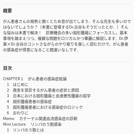
概要
がん患者さんの発熱と聞くとため息が出てしまう．そんな先生も多いので
はないでしょうか？（本書に登場するDr.古谷もそうだったとか．）そん
な悩みは本書で解決！ 診療機会の多い固形腫瘍にフォーカスし，基本
事項を踏まえつつ，複雑な問題をロジカルかつ華麗に解説します．Dr.伊
東×Dr.古谷のコントさながらのやり取りを楽しく読むだけで，がん患者
の感染症が得意になること間違いなしです．
目次
CHAPTER 1 がん患者の感染症総論
1 はじめに
2 救急を受診するがん患者の症状と原因
3 日本における固形腫瘍と血液悪性腫瘍の疫学
4 固形腫瘍患者の感染症
5 固形腫瘍患者における感染症のロジック
6 おわりに
Memo カテーテル関連血流感染症の診断
Mini Lecture リンパのう胞感染
1 リンパのう胞とは