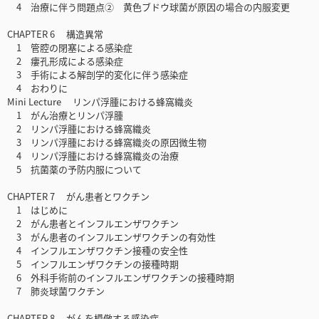
4 治療に伴う問題点② 黄色ブドウ球菌が原因の場合の内服変更
CHAPTER 6 構造異常
1 管腔の閉塞による感染症
2 瘻孔形成による感染症
3 手術による解剖学的変化に伴う感染症
4 おわりに
Mini Lecture リンパ浮腫における蜂窩織炎
1 がん治療とリンパ浮腫
2 リンパ浮腫における蜂窩織炎
3 リンパ浮腫における蜂窩織炎の原因微生物
4 リンパ浮腫における蜂窩織炎の治療
5 抗菌薬の予防内服について
CHAPTER 7 がん患者とワクチン
1 はじめに
2 がん患者とインフルエンザワクチン
3 がん患者のインフルエンザワクチンの有効性
4 インフルエンザワクチン接種の安全性
5 インフルエンザワクチンの接種時期
6 外科手術前のインフルエンザワクチンの接種時期
7 肺炎球菌ワクチン
CHAPTER 8 がんを模倣する感染症