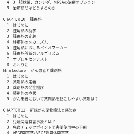
4 3 腸球菌，カンジダ，MRSAの治療オプション
5 治療期間はどうするのか
CHAPTER 10 腫瘍熱
1 はじめに
2 腫瘍熱の疫学
3 腫瘍熱の定義
4 腫瘍熱のメカニズム
5 腫瘍熱におけるバイオマーカー
6 腫瘍熱診断のアルゴリズム
7 ナプロキセンテスト
8 おわりに
Mini Lecture がん患者と薬剤熱
1 はじめに
2 薬剤熱の定義
3 薬剤熱の発症機序
4 薬剤熱の症状
5 がん患者において薬剤熱を起こしやすい薬剤は？
CHAPTER 11 新規がん薬物療法と感染症
1 はじめに
2 免疫関連有害事象とは？
3 免疫チェックポイント阻害薬使用中の下痢
4 VEGF阻害薬/ VEGF受容体阻害薬