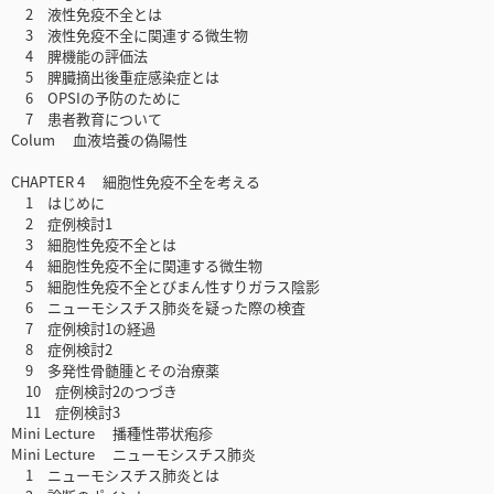
2 液性免疫不全とは
3 液性免疫不全に関連する微生物
4 脾機能の評価法
5 脾臓摘出後重症感染症とは
6 OPSIの予防のために
7 患者教育について
Colum 血液培養の偽陽性
CHAPTER 4 細胞性免疫不全を考える
1 はじめに
2 症例検討1
3 細胞性免疫不全とは
4 細胞性免疫不全に関連する微生物
5 細胞性免疫不全とびまん性すりガラス陰影
6 ニューモシスチス肺炎を疑った際の検査
7 症例検討1の経過
8 症例検討2
9 多発性骨髄腫とその治療薬
10 症例検討2のつづき
11 症例検討3
Mini Lecture 播種性帯状疱疹
Mini Lecture ニューモシスチス肺炎
1 ニューモシスチス肺炎とは