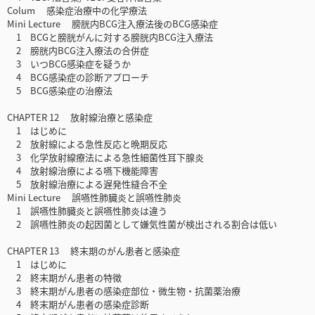
Colum 感染症治療中の化学療法
Mini Lecture 膀胱内BCG注入療法後のBCG感染症
1 BCGと膀胱がんに対する膀胱内BCG注入療法
2 膀胱内BCG注入療法の合併症
3 いつBCG感染症を疑うか
4 BCG感染症の診断アプローチ
5 BCG感染症の治療法
CHAPTER 12 放射線治療と感染症
1 はじめに
2 放射線による急性反応と晩期反応
3 化学放射線療法による急性細菌性耳下腺炎
4 放射線治療による嚥下機能障害
5 放射線治療による遅発性縫合不全
Mini Lecture 誤嚥性肺臓炎と誤嚥性肺炎
1 誤嚥性肺臓炎と誤嚥性肺炎は違う
2 誤嚥性肺炎の起因菌として嫌気性菌が検出される割合は低い
CHAPTER 13 終末期のがん患者と感染症
1 はじめに
2 終末期がん患者の特徴
3 終末期がん患者の感染症部位・微生物・抗菌薬治療
4 終末期がん患者の感染症診断