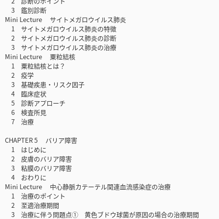
2 診断のポイント
3 鑑別診断
Mini Lecture サイトメガロウイルス肺炎
1 サイトメガロウイルス肺炎の特徴
2 サイトメガロウイルス肺炎の診断
3 サイトメガロウイルス肺炎の治療
Mini Lecture 粟粒結核
1 粟粒結核とは？
2 疫学
3 基礎疾患・リスク因子
4 臨床症状
5 診断アプローチ
6 検査所見
7 治療
CHAPTER 5 バリア障害
1 はじめに
2 皮膚のバリア障害
3 粘膜のバリア障害
4 おわりに
Mini Lecture 中心静脈カテーテル関連血流感染症の治療
1 治療のポイント
2 至適治療期間
3 治療に伴う問題点① 黄色ブドウ球菌が原因の場合の治療期間