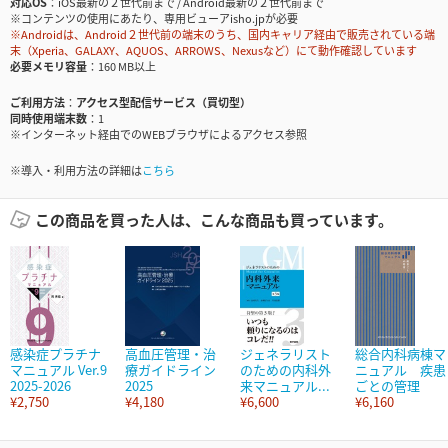
対応OS
iOS最新の２世代前まで / Android最新の２世代前まで
※コンテンツの使用にあたり、専用ビューアisho.jpが必要
※Androidは、Android２世代前の端末のうち、国内キャリア経由で販売されている端
末（Xperia、GALAXY、AQUOS、ARROWS、Nexusなど）にて動作確認しています
必要メモリ容量
160 MB以上
ご利用方法
アクセス型配信サービス（買切型）
同時使用端末数
1
※インターネット経由でのWEBブラウザによるアクセス参照
※導入・利用方法の詳細は
こちら
この商品を買った人は、こんな商品も買っています。
感染症プラチナ
高血圧管理・治
ジェネラリスト
総合内科病棟マ
マニュアル Ver.9
療ガイドライン
のための内科外
ニュアル 疾患
2025-2026
2025
来マニュアル...
ごとの管理
¥2,750
¥4,180
¥6,600
¥6,160