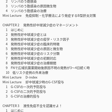
2 リンパのう胞感染
3 リンパのう胞感染の原因微生物
4 リンパのう胞感染の治療
Mini Lecture 免疫抑制・化学療法により発症するB型肝炎対策
CHAPTER 2 発熱性好中球減少症のマネージメント
1 はじめに
2 発熱性好中球減少症とは
3 発熱性好中球減少症の疫学・リスク因子
4 発熱性好中球減少症の臨床的特徴
5 発熱性好中球減少症の原因と微生物
6 発熱性好中球減少症のリスク分類
7 発熱性好中球減少症の初期対応
8 発熱性好中球減少症の治療期間
9 FNで広域抗菌薬開始後原因不明の発熱が3～4日続く時
10 低リスク症例の外来治療
Mini Lecture D-index
Mini Lecture 好中球減少時のG-CSF投与
1 G-CSFの一次的予防投与
2 G-CSFの二次的予防投与
3 G-CSFの治療的投与
CHAPTER 3 液性免疫不全を認識せよ！
1 はじめに