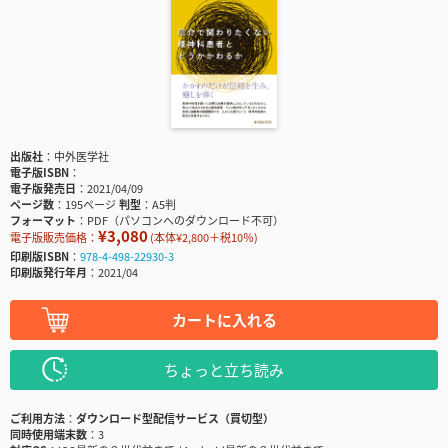
出版社
中外医学社
電子版ISBN
電子版発売日
2021/04/09
ページ数
195ページ
判型
A5判
フォーマット
PDF（パソコンへのダウンロード不可）
¥3,080
電子版販売価格：
(本体¥2,800＋税10％)
印刷版ISBN
978-4-498-22930-3
印刷版発行年月
2021/04
カートに入れる
ちょっと立ち読み
ご利用方法
ダウンロード型配信サービス（買切型）
同時使用端末数
3