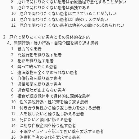
8 厄介で関わりたくない患者は治療過程で悪化することが多い
9 厄介で関わりたくない患者は孤独である
10 厄介で関わりたくない患者は生きていることが苦しい
11 厄介で関わりたくない患者は自殺のリスクが高い
12 厄介で関わりたくない患者は他者への助けを求められない
2 厄介で関りたくない患者とその具体的な対応
A．問題行動・暴力行為・自殺企図を繰り返す患者
1 暴力的な患者
2 問題行動を繰り返す患者
3 犯罪を繰り返す患者
4 酔って絡んでくる患者
5 違法薬物を全くやめられない患者
6 自傷行為を繰り返す患者
7 過量服薬を繰り返す患者
8 過食嘔吐が止まらない患者
9 拒食が続き低体重で身体的に深刻な患者
10 性的逸脱行為・性犯罪を繰り返す患者
11 付き合う男性から繰り返し暴力を受ける患者
12 人を殺したいと繰り返し訴える患者
13 死にたいと頻回に訴える患者
14 深刻な自殺企図を繰り返す患者
15 不眠やイライラを訴えて強い薬を要求する患者
16 治療担当者の交代を要求する患者