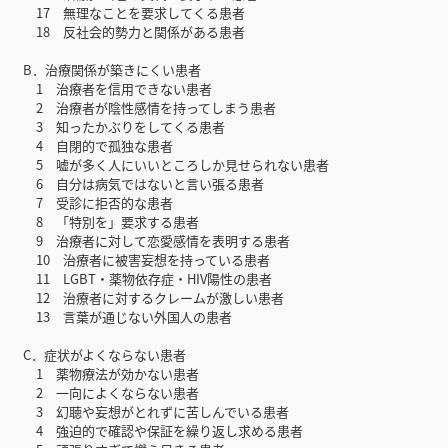
17 無理なことを要求してくる患者
18 反社会的勢力と関係がある患者
B．治療関係が築きにくい患者
1 治療者を信用できない患者
2 治療者が陰性感情を持ってしまう患者
3 知ったかぶりをしてくる患者
4 自閉的で孤独な患者
5 嘘が多く人にいいところしか見せられない患者
6 自分は病気ではないと言い張る患者
7 受診に拒否的な患者
8 「特別を」要求する患者
9 治療者に対して恋愛感情を表明する患者
10 治療者に被害妄想を持っている患者
11 LGBT・薬物依存症・HIV陽性の患者
12 治療者に対するクレームが激しい患者
13 言葉が通じない外国人の患者
C．症状がよくならない患者
1 薬物療法が効かない患者
2 一向によくならない患者
3 幻聴や妄想がとれずに苦しんでいる患者
4 強迫的で確認や保証を繰り返し求める患者