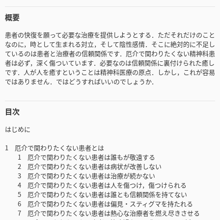
概要
患者の快復を願って必要な治療を提供しようとする．ただそれだけのこと
なのに，時として生まれる対立，そして陰性感情．そこに絶対的に不足し
ているのは患者と治療者の信頼関係です．厄介で関わりたくない精神科患
者は必ず，深く傷ついています．必要なのは信頼関係に裏付けられた癒し
です．人が人を癒すということは精神科医療の原点．しかし，これが容易
ではありません．ではどうすればいいのでしょうか．
目次
はじめに
1 厄介で関わりたくない患者とは
1 厄介で関わりたくない患者は誰もが敬遠する
2 厄介で関わりたくない患者は病状が改善しない
3 厄介で関わりたくない患者は治療が続かない
4 厄介で関わりたくない患者は人を傷つけ，傷つけられる
5 厄介で関わりたくない患者は誰とも信頼関係を持てない
6 厄介で関わりたくない患者は偏見・スティグマを持たれる
7 厄介で関わりたくない患者は熱心な治療者を燃え尽きさせる