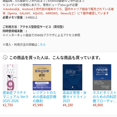
対応OS
iOS最新の２世代前まで / Android最新の２世代前まで
※コンテンツの使用にあたり、専用ビューアisho.jpが必要
※Androidは、Android２世代前の端末のうち、国内キャリア経由で販売されている端
末（Xperia、GALAXY、AQUOS、ARROWS、Nexusなど）にて動作確認しています
必要メモリ容量
6 MB以上
ご利用方法
アクセス型配信サービス（買切型）
同時使用端末数
1
※インターネット経由でのWEBブラウザによるアクセス参照
※導入・利用方法の詳細は
こちら
この商品を買った人は、こんな商品も買っています。
感染症プラチナ
レジデントのた
高血圧管理・治
ホスピタリスト
マニュアル Ver.9
めの感染症診療
療ガイドライン
のための内科診
2025-2026
の鉄則
2025
療フローチャ...
¥2,750
¥5,940
¥4,180
¥8,800