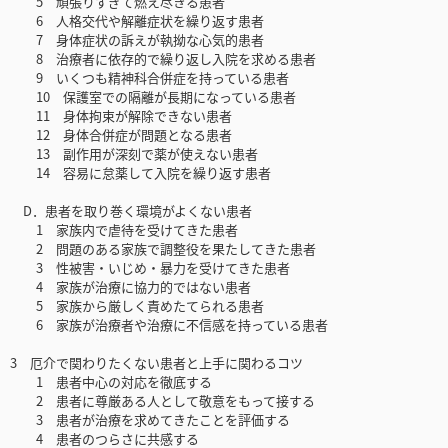
5 頑張りすぎて燃え尽きる患者
6 人格交代や解離症状を繰り返す患者
7 身体症状の訴えが執拗な心気的患者
8 治療者に依存的で繰り返し入院を求める患者
9 いくつも精神科合併症を持っている患者
10 保護室での隔離が長期になっている患者
11 身体拘束が解除できない患者
12 身体合併症が問題となる患者
13 副作用が深刻で薬が使えない患者
14 容易に怠薬して入院を繰り返す患者
D．患者を取り巻く環境がよくない患者
1 家族内で虐待を受けてきた患者
2 問題のある家族で調整役を果たしてきた患者
3 性被害・いじめ・暴力を受けてきた患者
4 家族が治療に協力的ではない患者
5 家族から厳しく責めたてられる患者
6 家族が治療者や治療に不信感を持っている患者
3 厄介で関わりたくない患者と上手に関わるコツ
1 患者中心の対応を徹底する
2 患者に尊厳ある人として敬意をもって接する
3 患者が治療を求めてきたことを評価する
4 患者のつらさに共感する