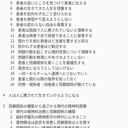
5 患者の良いところを見つけて患者に伝える
6 患者の生きてきた人生を想像する
7 患者を批判せず丸ごと受け入れる
8 患者を無理やり変えようとしない
9 患者の変わらない自由も尊重する
10 患者は孤独で人に癒されていないと理解する
11 患者は病者であり弱者であることに留意する
12 関わりを拒む患者ほど支援を要すると知る
13 招かれざる患者ほど歓迎する
14 問題行動を起こす心理的背景について理解する
15 問題行動を無理にやめさせようとしない
16 患者と信頼関係を築くことを最優先する
17 救世主になろうとしてはいけない
18 一対一からチームへ連携へとつないでいく
19 患者と関わる際の限界を知っておく
20 同僚・関係者・回復者と信頼関係が築けている
4 人は人に癒されて生きていけるようになる
5 信頼関係の構築から遠ざかる現代の精神科医療
1 現代の精神科治療と信頼関係の構築
2 脳科学優先の精神医学の時代に心すること
3 薬物療法は症状を改善し信頼関係は人を癒す
4 信頼関係のない精神科医療は患者を傷つける