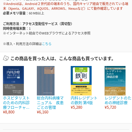
※Androidは、Android２世代前の端末のうち、国内キャリア経由で販売されている端
末（Xperia、GALAXY、AQUOS、ARROWS、Nexusなど）にて動作確認しています
必要メモリ容量
60 MB以上
ご利用方法
アクセス型配信サービス（買切型）
同時使用端末数
1
※インターネット経由でのWEBブラウザによるアクセス参照
※導入・利用方法の詳細は
こちら
この商品を買った人は、こんな商品も買っています。
ホスピタリスト
総合内科病棟マ
内科レジデント
レジデントのた
のための内科診
ニュアル 疾患
の鉄則 第4版
めの神経診療
療フローチャ...
ごとの管理
¥5,280
¥5,720
¥8,800
¥6,160