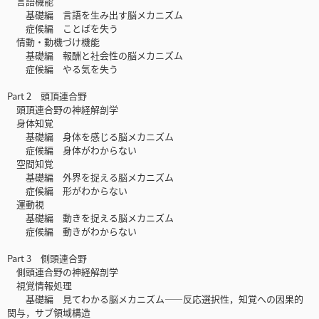
言語機能
基礎編 言語を生み出す脳メカニズム
症候編 ことばを失う
情動・動機づけ機能
基礎編 報酬と社会性の脳メカニズム
症候編 やる気を失う
Part 2 頭頂連合野
頭頂連合野の神経解剖学
身体知覚
基礎編 身体を感じる脳メカニズム
症候編 身体がわからない
空間知覚
基礎編 外界を捉える脳メカニズム
症候編 形がわからない
運動視
基礎編 動きを捉える脳メカニズム
症候編 動きがわからない
Part 3 側頭連合野
側頭連合野の神経解剖学
視覚情報処理
基礎編 見てわかる脳メカニズム――反応選択性，知覚への因果的
関与，サブ領域構造