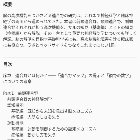
概要
脳の高次機能をつかさどる連合野の研究は、これまで神経科学と臨床神
経学の両面から進められてきた。本書は前頭連合野、頭頂連合野、側頭
連合野それぞれが担う高次機能を、サルの知見（基礎編）とヒトの知見
（症候編）から解説。その土台として重要な神経解剖学についても詳しく
解説。脳の解明を目指す基礎科学者にも、高次脳機能障害を診る臨床家
にも役立つ、ラボとベッドサイドをつなぐこれまでにない1冊。
目次
序章 連合野とは何か？――「連合野マップ」の提示と「領野の数字」
についての考察
Part 1 前頭連合野
前頭連合野の神経解剖学
認知機能
基礎編 既知から未知を見出す脳メカニズム
症候編 人間らしさを失う
運動機能
基礎編 運動を制御するための認知メカニズム
症候編 動かし方を失う