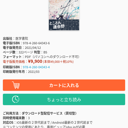
出版社
医学書院
電子版ISBN
978-4-260-64343-6
電子版発売日
2021/04/12
ページ数
322ページ
判型
B5
フォーマット
PDF（パソコンへのダウンロード不可）
¥9,900
電子版販売価格：
(本体¥9,000＋税10％)
印刷版ISBN
978-4-260-04343-4
印刷版発行年月
2021/03
カートに入れる
ちょっと立ち読み
ご利用方法
ダウンロード型配信サービス（買切型）
同時使用端末数
3
対応OS
iOS最新の２世代前まで / Android最新の２世代前まで
※コンテンツの使用にあたり、専用ビューアisho.jpが必要