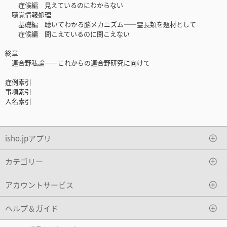
症候編 見えているのにわからない
聴覚情報処理
基礎編 聴いてわかる脳メカニズム――霊長類を題材として
症候編 聞こえているのに聞こえない
終章
連合野私論――これからの連合野研究に向けて
症例索引
事項索引
人名索引
isho.jpアプリ
カテゴリー
アカウントサービス
ヘルプ＆ガイド