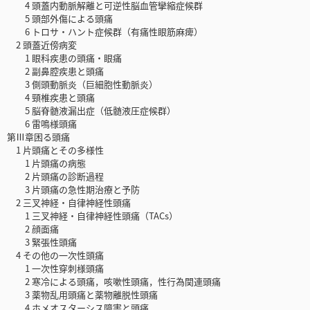
4 頭蓋内動脈解離と可逆性脳血管攣縮症候群
5 頭部外傷による頭痛
6 トロサ・ハント症候群（有痛性眼筋麻痺）
2 頭蓋近傍病変
1 眼科疾患の頭痛・眼痛
2 副鼻腔疾患と頭痛
3 側頭動脈炎（巨細胞性動脈炎）
4 頸椎疾患と頭痛
5 脳脊髄液漏出症（低髄液圧症候群）
6 雷鳴様頭痛
第Ⅲ章困る頭痛
1 片頭痛とその多様性
1 片頭痛の病態
2 片頭痛の診断過程
3 片頭痛の急性期治療と予防
2 三叉神経・自律神経性頭痛
1 三叉神経・自律神経性頭痛（TACs）
2 顔面痛
3 緊張性頭痛
4 その他の一次性頭痛
1 一次性穿刺様頭痛
2 寒冷による頭痛，咳嗽性頭痛，性行為関連頭痛
3 薬物乱用頭痛と薬物離脱性頭痛
4 ホメオスターシス障害と頭痛