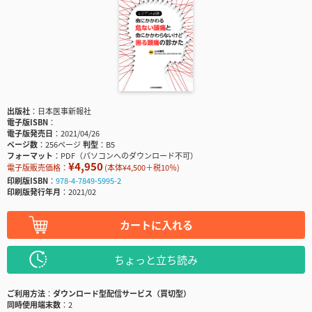
出版社
日本医事新報社
電子版ISBN
電子版発売日
2021/04/26
ページ数
256ページ
判型
B5
フォーマット
PDF（パソコンへのダウンロード不可）
¥4,950
電子版販売価格：
(本体¥4,500＋税10％)
印刷版ISBN
978-4-7849-5995-2
印刷版発行年月
2021/02
カートに入れる
ちょっと立ち読み
ご利用方法
ダウンロード型配信サービス（買切型）
同時使用端末数
2