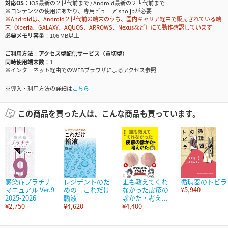
対応OS
iOS最新の２世代前まで / Android最新の２世代前まで
※コンテンツの使用にあたり、専用ビューアisho.jpが必要
※Androidは、Android２世代前の端末のうち、国内キャリア経由で販売されている端
末（Xperia、GALAXY、AQUOS、ARROWS、Nexusなど）にて動作確認しています
必要メモリ容量
106 MB以上
ご利用方法
アクセス型配信サービス（買切型）
同時使用端末数
1
※インターネット経由でのWEBブラウザによるアクセス参照
※導入・利用方法の詳細は
こちら
この商品を買った人は、こんな商品も買っています。
感染症プラチナ
レジデントのた
誰も教えてくれ
循環器のトビラ
マニュアル Ver.9
めの これだけ
なかった皮疹の
¥5,940
2025-2026
輸液
診かた・考え...
¥2,750
¥4,620
¥4,400