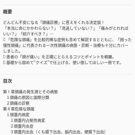
概要
どんどん不安になる「頭痛診療」に答えをくれる決定版！
「本当に命にかかわらない？」「見逃していない？」「痛みがとれれば
いい？」「紹介すべき？」…
 「危険な頭痛」を比較的稀な症例も含めて解説するとともに、「困った
慢性頭痛」に代表される一次性頭痛の病態・診断・治療も十分にカバー
しました。
 患者の「頭が痛い」を正確にとらえるコツとポイントを網羅。
 基礎から固めて“クイズ”で仕上げる、使い倒してほしい一冊です。
目次
第Ⅰ章頭痛の発生源とその病態
1 頭痛の原因と国際分類
2 頭痛の診察
第Ⅱ章危険な頭痛
1 頭蓋内病変
1 頭蓋内占拠性病変
2 頭蓋内炎症
3 頭蓋内出血（くも膜下出血，脳内出血，硬膜下出血）