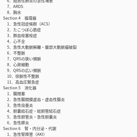
6．間質性肺炎の急性増悪
7．ARDS
8．胸水
Section 4 循環器
1．急性冠症候群（ACS）
2．たこつぼ心筋症
3．肺血栓塞栓症
4．心不全
5．急性大動脈解離・腹部大動脈瘤破裂
6．不整脈
7．QRSの狭い頻脈
8．心房細動
9．QRSの広い頻脈
10．徐脈性不整脈
11．高血圧緊急症
Section 5 消化器
1．腸閉塞
2．急性腸間膜虚血・虚血性腸炎
3．急性虫垂炎
4．胆嚢結石症・総胆管結石症
5．急性胆管炎・急性胆嚢炎
6．急性膵炎
Section 6 腎・内分泌・代謝
1．急性腎障害（AKI）