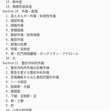
13．熱中症
14．偶発性低体温
Section 10 外傷・創傷
1．高エネルギー外傷・多発性外傷
2．頭部外傷
3．顔面外傷
4．脊髄損傷
5．胸部外傷・肋骨損傷
6．腹部外傷
7．創傷の処置
8．咬傷・虫刺症
9．痔・肛門周囲膿瘍・ガングリオン・アテローム
10．爪
Section 11 整形外科的外傷
1．整形外科的外傷の診療手順
2．緊急を要する整形外科外傷
3．受傷機転からみた典型的整形外傷
4．シーネ固定
5．股関節・大腿
6．膝関節
7．下腿・足関節・足
8．肩・上腕
9．肘
10．小児の肘外傷