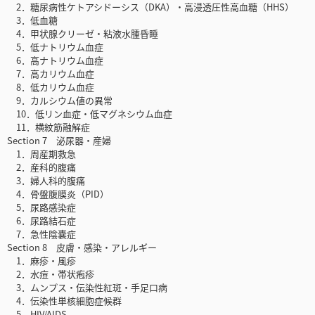
2．糖尿病性ケトアシドーシス（DKA）・高浸透圧性高血糖（HHS）
3．低血糖
4．甲状腺クリーゼ・粘液水腫昏睡
5．低ナトリウム血症
6．高ナトリウム血症
7．高カリウム血症
8．低カリウム血症
9．カルシウム値の異常
10．低リン血症・低マグネシウム血症
11．横紋筋融解症
Section 7 泌尿器・産婦
1．周産期救急
2．産科的腹痛
3．婦人科的腹痛
4．骨盤腹膜炎（PID）
5．尿路感染症
6．尿路結石症
7．急性陰嚢症
Section 8 皮膚・感染・アレルギー
1．麻疹・風疹
2．水痘・帯状疱疹
3．ムンプス・伝染性紅斑・手足口病
4．伝染性単核細胞症候群
5．HIV/AIDS