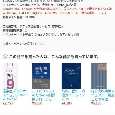
対応OS
iOS最新の２世代前まで / Android最新の２世代前まで
※コンテンツの使用にあたり、専用ビューアisho.jpが必要
※Androidは、Android２世代前の端末のうち、国内キャリア経由で販売されている端
末（Xperia、GALAXY、AQUOS、ARROWS、Nexusなど）にて動作確認しています
必要メモリ容量
34 MB以上
ご利用方法
アクセス型配信サービス（買切型）
同時使用端末数
1
※インターネット経由でのWEBブラウザによるアクセス参照
※導入・利用方法の詳細は
こちら
この商品を買った人は、こんな商品も買っています。
感染症プラチナ
ホスピタリスト
高血圧管理・治
総合内科病棟マ
マニュアル Ver.9
のための内科診
療ガイドライン
ニュアル 疾患
2025-2026
療フローチャ...
2025
ごとの管理
¥2,750
¥8,800
¥4,180
¥6,160