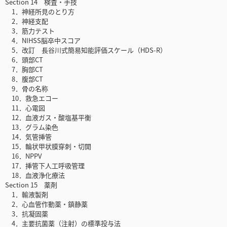
Section 14 検査・手技
1．神経所見のとり方
2．神経支配
3．筋力テスト
4．NIHSS脳卒中スコア
5．改訂 長谷川式簡易知能評価スケール（HDS-R）
6．頭部CT
7．胸部CT
8．腹部CT
9．骨の名称
10．救急エコー
11．心電図
12．血液ガス・酸塩基平衡
13．グラム染色
14．気管挿管
15．輪状甲状膜穿刺・切開
16．NPPV
17．挿管下人工呼吸管理
18．血液浄化療法
Section 15 薬剤
1．輸液製剤
2．心血管作動薬・鎮静薬
3．抗凝固薬
4．主要抗菌薬（注射）の標準投与法