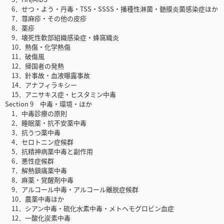
6．せつ・よう・丹毒・TSS・SSSS・播種性淋菌・髄膜炎菌感染症ほか
7．蕁麻疹・その他の皮疹
8．薬疹
9．壊死性軟部組織感染症・蜂窩織炎
10．熱傷・化学熱傷
11．破傷風
12．帰国者の発熱
13．針事故・血液曝露事故
14．アナフィラキシー
15．アニサキス症・ヒスタミン中毒
Section 9 中毒・環境・ほか
1．中毒診療の原則
2．睡眠薬・抗不安薬中毒
3．抗うつ薬中毒
4．セロトニン症候群
5．抗精神病薬中毒と副作用
6．悪性症候群
7．解熱鎮痛薬中毒
8．麻薬・覚醒剤中毒
9．アルコール中毒・アルコール離脱症候群
10．農薬中毒ほか
11．シアン中毒・硫化水素中毒・メトヘモグロビン血症
12．一酸化炭素中毒