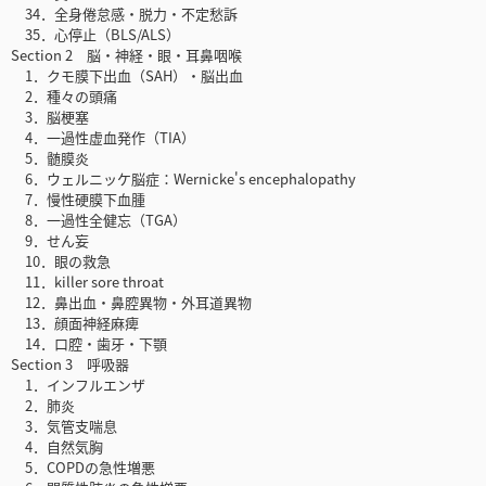
34．全身倦怠感・脱力・不定愁訴
35．心停止（BLS/ALS）
Section 2 脳・神経・眼・耳鼻咽喉
1．クモ膜下出血（SAH）・脳出血
2．種々の頭痛
3．脳梗塞
4．一過性虚血発作（TIA）
5．髄膜炎
6．ウェルニッケ脳症：Wernicke's encephalopathy
7．慢性硬膜下血腫
8．一過性全健忘（TGA）
9．せん妄
10．眼の救急
11．killer sore throat
12．鼻出血・鼻腔異物・外耳道異物
13．顔面神経麻痺
14．口腔・歯牙・下顎
Section 3 呼吸器
1．インフルエンザ
2．肺炎
3．気管支喘息
4．自然気胸
5．COPDの急性増悪