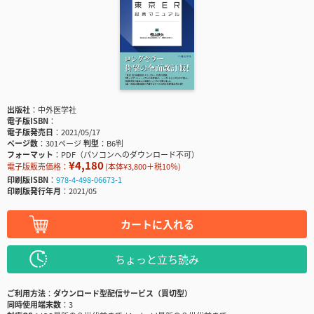
出版社
中外医学社
電子版ISBN
電子版発売日
2021/05/17
ページ数
301ページ
判型
B6判
フォーマット
PDF（パソコンへのダウンロード不可）
¥4,180
電子版販売価格：
(本体¥3,800＋税10％)
印刷版ISBN
978-4-498-06673-1
印刷版発行年月
2021/05
カートに入れる
ちょっと立ち読み
ご利用方法
ダウンロード型配信サービス（買切型）
同時使用端末数
3