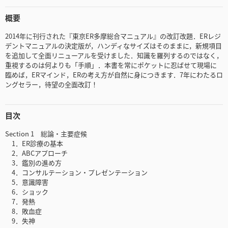
概要
2014年に刊行された『東京ER多摩総合マニュアル』の改訂改題．ERレジ
デントマニュアルの決定版が，ハンディなサイズはそのままに，新規項目
を追加して全面リニューアルを受けました．知識を羅列するのではなく，
重視するのは何よりも「手順」．本書を常にポケットに忍ばせて現場に
臨めば，ERマインド，ERの考え方が自然に身につきます．7年にわたるロ
ングセラー，待望の全面改訂！
目次
Section 1 総論・主要症候
1．ER診療の基本
2．ABCアプローチ
3．鑑別の進め方
4．コンサルテーション・プレゼンテーション
5．意識障害
6．ショック
7．発熱
8．敗血症
9．失神