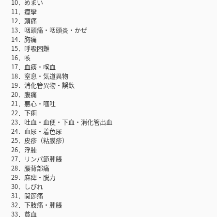
10．めまい
11．痙攣
12．頭痛
13．咽頭痛・咽頭炎・かぜ
14．胸痛
15．呼吸困難
16．咳
17．血痰・喀血
18．窒息・気道異物
19．消化管異物・誤飲
20．腹痛
21．悪心・嘔吐
22．下痢
23．吐血・血便・下血・消化管出血
24．血尿・着色尿
25．皮疹（粘膜疹）
26．浮腫
27．リンパ節腫脹
28．腰背部痛
29．麻痺・脱力
30．しびれ
31．関節痛
32．下肢痛・腫脹
33．貧血