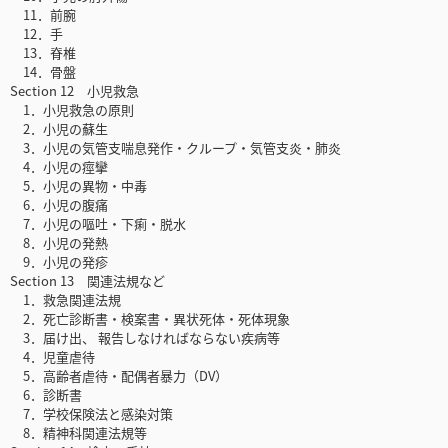
11．前腕
12．手
13．脊椎
14．骨盤
Section 12 小児救急
1．小児救急の原則
2．小児の蘇生
3．小児の気管支喘息発作・クループ・気管支炎・肺炎
4．小児の痙攣
5．小児の異物・中毒
6．小児の腹痛
7．小児の嘔吐・下痢・脱水
8．小児の発熱
9．小児の発疹
Section 13 関連法規など
1．救急関連法規
2．死亡診断書・検案書・異状死体・死体現象
3．届け出、 報告しなければならない疾病等
4．児童虐待
5．高齢者虐待・配偶者暴力（DV）
6．診断書
7．学校保険法と感染対策
8．精神科関連法規等