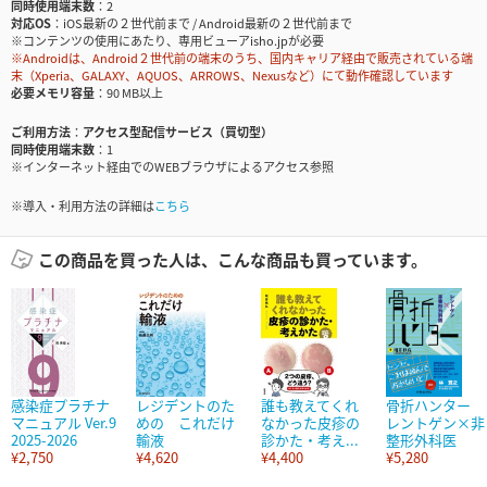
同時使用端末数
2
対応OS
iOS最新の２世代前まで / Android最新の２世代前まで
※コンテンツの使用にあたり、専用ビューアisho.jpが必要
※Androidは、Android２世代前の端末のうち、国内キャリア経由で販売されている端
末（Xperia、GALAXY、AQUOS、ARROWS、Nexusなど）にて動作確認しています
必要メモリ容量
90 MB以上
ご利用方法
アクセス型配信サービス（買切型）
同時使用端末数
1
※インターネット経由でのWEBブラウザによるアクセス参照
※導入・利用方法の詳細は
こちら
この商品を買った人は、こんな商品も買っています。
感染症プラチナ
レジデントのた
誰も教えてくれ
骨折ハンター
マニュアル Ver.9
めの これだけ
なかった皮疹の
レントゲン×非
2025-2026
輸液
診かた・考え...
整形外科医
¥2,750
¥4,620
¥4,400
¥5,280