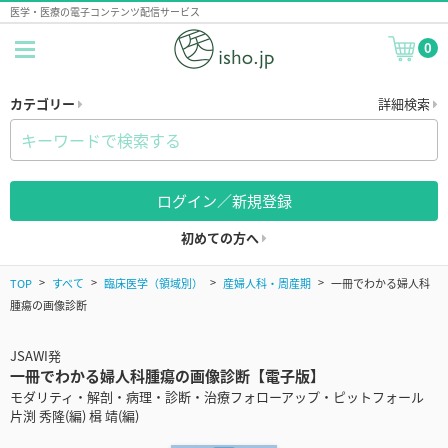
医学・医療の電子コンテンツ配信サービス
0
カテゴリー
詳細検索
ログイン／新規登録
初めての方へ
TOP
すべて
臨床医学（領域別）
産婦人科・周産期
一冊でわかる婦人科
腫瘍の画像診断
JSAWI発
一冊でわかる婦人科腫瘍の画像診断【電子版】
モダリティ・解剖・病理・診断・治療フォローアップ・ピットフォール
片渕 秀隆(編) 楫 靖(編)