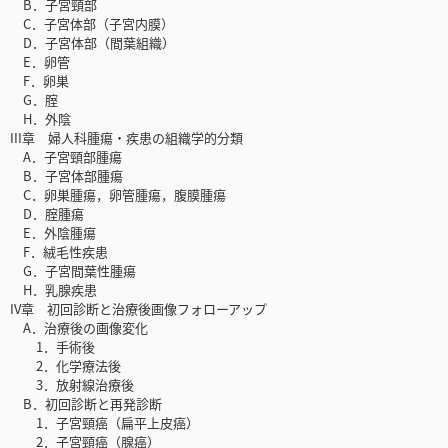
B．子宮頸部
C．子宮体部（子宮内膜）
D．子宮体部（間葉組織）
E．卵管
F．卵巣
G．腟
H．外陰
III章 婦人科腫瘍・疾患の組織学的分類
A．子宮頸部腫瘍
B．子宮体部腫瘍
C．卵巣腫瘍，卵管腫瘍，腹膜腫瘍
D．腟腫瘍
E．外陰腫瘍
F．絨毛性疾患
G．子宮間葉性腫瘍
H．乳腺疾患
IV章 初回診断と治療後画像フォローアップ
A．治療後の画像変化
1．手術後
2．化学療法後
3．放射線治療後
B．初回診断と再発診断
1．子宮頸癌（扁平上皮癌）
2．子宮頸癌（腺癌）