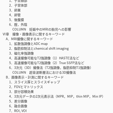
1．子宮頸部
2．子宮体部
3．卵巣
4．卵管
5．後腹膜
6．腟，外陰
COLUMN 妊娠中のMRIの胎児への影響
Ⅵ章 撮像・画像表示に関するキーワード
A．MRI撮像に関するキーワード
1．拡散強調像とADC map
2．脂肪抑制法とchemical shift imaging
3．磁化率強調像
4．高速撮像可能なT2強調像（1）HASTE法など
5．高速撮像可能なT2強調像（2）True SSFP法など
6．3次元（3D）撮像法（T2強調像，脂肪抑制T1強調像）
COLUMN 超音波断層法における3D撮像法
B．画像表示・計測に関するキーワード
1．スライス厚とスライスギャップ
2．FOVとマトリックス
3．部分容積効果
4．3次元データの2次元表示法（MPR，MIP，thin MIP，Min IP）
5．差分画像
6．融合画像
7．ROI, VOI