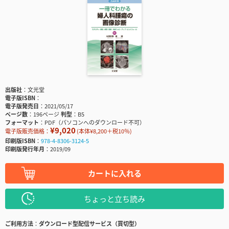
出版社
文光堂
電子版ISBN
電子版発売日
2021/05/17
ページ数
196ページ
判型
B5
フォーマット
PDF（パソコンへのダウンロード不可）
¥9,020
電子版販売価格：
(本体¥8,200＋税10％)
印刷版ISBN
978-4-8306-3124-5
印刷版発行年月
2019/09
カートに入れる
ちょっと立ち読み
ご利用方法
ダウンロード型配信サービス（買切型）