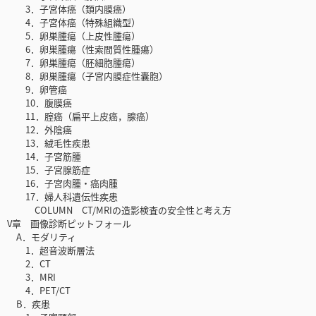
3．子宮体癌（類内膜癌）
4．子宮体癌（特殊組織型）
5．卵巣腫瘍（上皮性腫瘍）
6．卵巣腫瘍（性索間質性腫瘍）
7．卵巣腫瘍（胚細胞腫瘍）
8．卵巣腫瘍（子宮内膜症性囊胞）
9．卵管癌
10．腹膜癌
11．腟癌（扁平上皮癌，腺癌）
12．外陰癌
13．絨毛性疾患
14．子宮筋腫
15．子宮腺筋症
16．子宮肉腫・癌肉腫
17．婦人科遺伝性疾患
COLUMN CT/MRIの造影検査の安全性と考え方
V章 画像診断ピットフォール
A．モダリティ
1．超音波断層法
2．CT
3．MRI
4．PET/CT
B．疾患