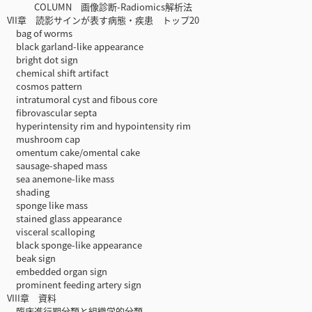
COLUMN 画像診断-Radiomics解析法
VII章 読影サインが表す病態・疾患 トップ20
bag of worms
black garland-like appearance
bright dot sign
chemical shift artifact
cosmos pattern
intratumoral cyst and fibous core
fibrovascular septa
hyperintensity rim and hypointensity rim
mushroom cap
omentum cake/omental cake
sausage-shaped mass
sea anemone-like mass
shading
sponge like mass
stained glass appearance
visceral scalloping
black sponge-like appearance
beak sign
embedded organ sign
prominent feeding artery sign
VIII章 資料
臨床進行期分類と組織学的分類