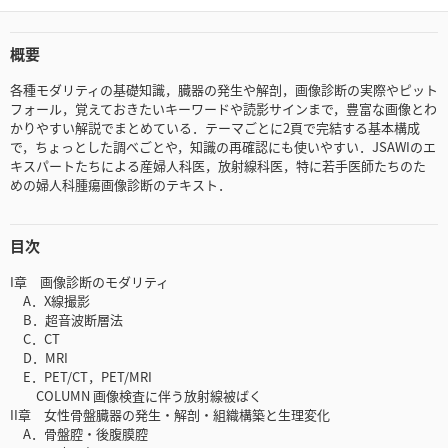
概要
各種モダリティの基礎知識，臓器の発生や解剖，画像診断の実際やピット
フォール，覚えておきたいキーワードや読影サインまで，豊富な画像とわ
かりやすい解説でまとめている．テーマごとに2頁で完結する基本構成
で，ちょっとした調べごとや，知識の再確認にも使いやすい．JSAWIのエ
キスパートたちによる産婦人科医，放射線科医，特に若手医師たちのた
めの婦人科腫瘍画像診断のテキスト．
目次
I章 画像診断のモダリティ
A．X線撮影
B．超音波断層法
C．CT
D．MRI
E．PET/CT，PET/MRI
COLUMN 画像検査に伴う放射線被ばく
II章 女性骨盤臓器の発生・解剖・組織構築と生理変化
A．骨盤腔・後腹膜腔