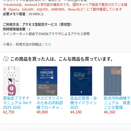
※Androidは、Android２世代前の端末のうち、国内キャリア経由で販売されている端
末（Xperia、GALAXY、AQUOS、ARROWS、Nexusなど）にて動作確認しています
必要メモリ容量
30 MB以上
ご利用方法
アクセス型配信サービス（買切型）
同時使用端末数
1
※インターネット経由でのWEBブラウザによるアクセス参照
※導入・利用方法の詳細は
こちら
この商品を買った人は、こんな商品も買っています。
感染症プラチナ
ホスピタリスト
高血圧管理・治
総合内科病棟マ
マニュアル Ver.9
のための内科診
療ガイドライン
ニュアル 疾患
2025-2026
療フローチャ...
2025
ごとの管理
¥2,750
¥8,800
¥4,180
¥6,160