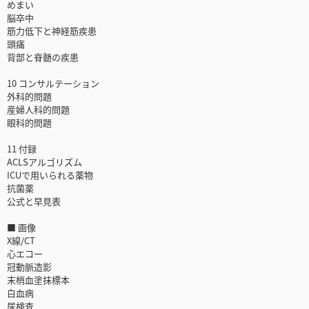
めまい
脳卒中
筋力低下と神経筋疾患
頭痛
背部と脊髄の疾患
10 コンサルテーション
外科的問題
産婦人科的問題
眼科的問題
11 付録
ACLSアルゴリズム
ICUで用いられる薬物
抗菌薬
公式と早見表
■ 画像
X線/CT
心エコー
冠動脈造影
末梢血塗抹標本
白血病
尿検査