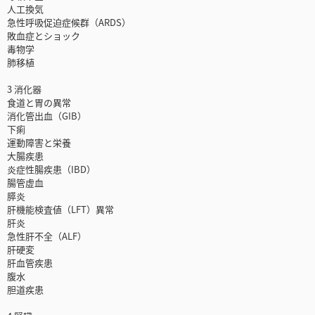
人工換気
急性呼吸促迫症候群（ARDS）
敗血症とショック
毒物学
肺移植
3 消化器
食道と胃の異常
消化管出血（GIB）
下痢
運動障害と栄養
大腸疾患
炎症性腸疾患（IBD）
腸管虚血
膵炎
肝機能検査値（LFT）異常
肝炎
急性肝不全（ALF）
肝硬変
肝血管疾患
腹水
胆道疾患