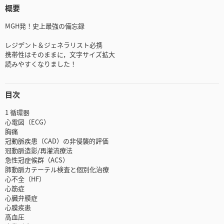
概要
MGH発！史上最強の備忘録
レジデント＆ジェネラリスト必携
携帯性はそのままに，文字サイズ拡大
読みやすくなりました！
目次
1 循環器
心電図（ECG）
胸痛
冠動脈疾患（CAD）の非侵襲的評価
冠動脈造影/再灌流療法
急性冠症候群（ACS）
肺動脈カテーテル検査と個別化治療
心不全（HF）
心筋症
心臓弁膜症
心膜疾患
高血圧