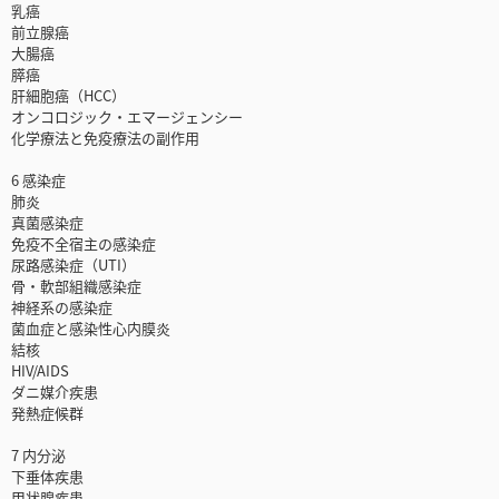
乳癌
前立腺癌
大腸癌
膵癌
肝細胞癌（HCC）
オンコロジック・エマージェンシー
化学療法と免疫療法の副作用
6 感染症
肺炎
真菌感染症
免疫不全宿主の感染症
尿路感染症（UTI）
骨・軟部組織感染症
神経系の感染症
菌血症と感染性心内膜炎
結核
HIV/AIDS
ダニ媒介疾患
発熱症候群
7 内分泌
下垂体疾患
甲状腺疾患