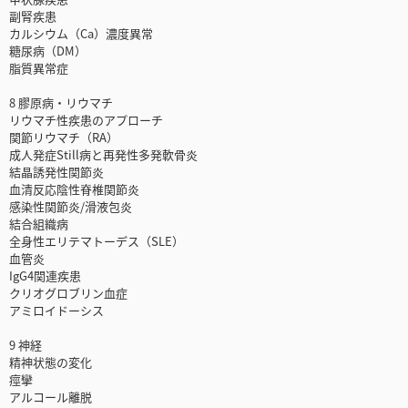
副腎疾患
カルシウム（Ca）濃度異常
糖尿病（DM）
脂質異常症
8 膠原病・リウマチ
リウマチ性疾患のアプローチ
関節リウマチ（RA）
成人発症Still病と再発性多発軟骨炎
結晶誘発性関節炎
血清反応陰性脊椎関節炎
感染性関節炎/滑液包炎
結合組織病
全身性エリテマトーデス（SLE）
血管炎
IgG4関連疾患
クリオグロブリン血症
アミロイドーシス
9 神経
精神状態の変化
痙攣
アルコール離脱