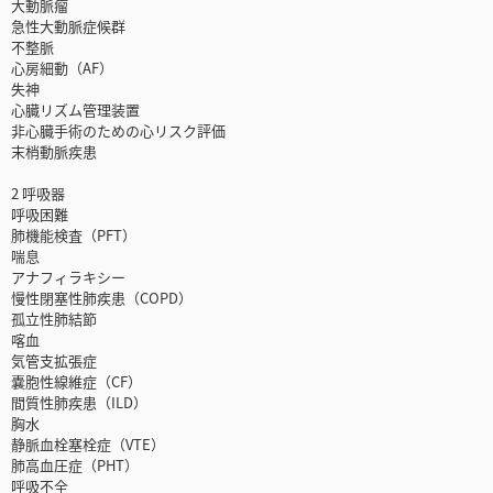
大動脈瘤
急性大動脈症候群
不整脈
心房細動（AF）
失神
心臓リズム管理装置
非心臓手術のための心リスク評価
末梢動脈疾患
2 呼吸器
呼吸困難
肺機能検査（PFT）
喘息
アナフィラキシー
慢性閉塞性肺疾患（COPD）
孤立性肺結節
喀血
気管支拡張症
嚢胞性線維症（CF）
間質性肺疾患（ILD）
胸水
静脈血栓塞栓症（VTE）
肺高血圧症（PHT）
呼吸不全