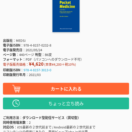
出版社
MEDSi
電子版ISBN
978-4-8157-0232-8
電子版発売日
2021/05/24
ページ数
440ページ
判型
B6変
フォーマット
PDF（パソコンへのダウンロード不可）
¥4,620
電子版販売価格：
(本体¥4,200＋税10％)
印刷版ISBN
978-4-8157-3013-0
印刷版発行年月
2021/03
カートに入れる
ちょっと立ち読み
ご利用方法
ダウンロード型配信サービス（買切型）
同時使用端末数
2
対応OS
iOS最新の２世代前まで / Android最新の２世代前まで
※コンテンツの使用にあたり、専用ビューアisho.jpが必要