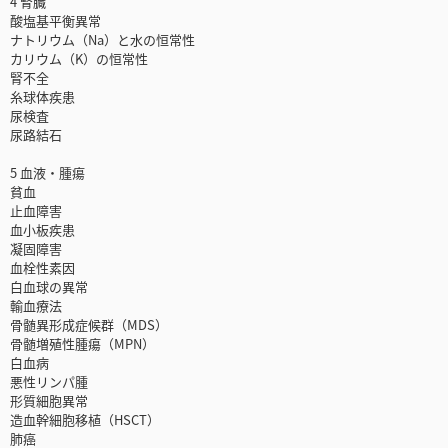
4 腎臓
酸塩基平衡異常
ナトリウム（Na）と水の恒常性
カリウム（K）の恒常性
腎不全
糸球体疾患
尿検査
尿路結石
5 血液・腫瘍
貧血
止血障害
血小板疾患
凝固障害
血栓性素因
白血球の異常
輸血療法
骨髄異形成症候群（MDS）
骨髄増殖性腫瘍（MPN）
白血病
悪性リンパ腫
形質細胞異常
造血幹細胞移植（HSCT）
肺癌