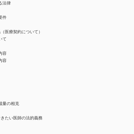
る法律
要件
関係（医療契約について）
いて
内容
内容
量の相克
ておきたい医師の法的義務