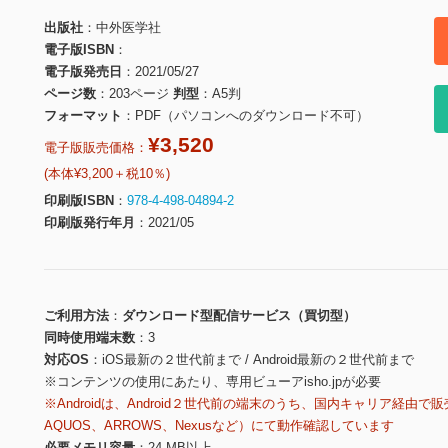
出版社
中外医学社
電子版ISBN
電子版発売日
2021/05/27
ページ数
203ページ
判型
A5判
フォーマット
PDF（パソコンへのダウンロード不可）
¥3,520
電子版販売価格：
(本体¥3,200＋税10％)
印刷版ISBN
978-4-498-04894-2
印刷版発行年月
2021/05
ご利用方法
ダウンロード型配信サービス（買切型）
同時使用端末数
3
対応OS
iOS最新の２世代前まで / Android最新の２世代前まで
※コンテンツの使用にあたり、専用ビューアisho.jpが必要
※Androidは、Android２世代前の端末のうち、国内キャリア経由で販
AQUOS、ARROWS、Nexusなど）にて動作確認しています
必要メモリ容量
24 MB以上