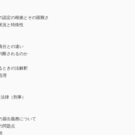
認定の根拠とその困難さ
況と特殊性
任との違い
断されるのか
ときの法解釈
処理
）
する法律（刑事）
届出義務について
の問題点
態