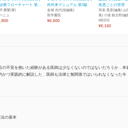
診療フローチャート 第...
科外来マニュアル 第3版
疾患ごとの管理
岸 勝繁(著)
金城 光代(他編集)
筒泉 貴彦(編集) 山
ーニュ
医学書院
集) 小坂 鎮太郎(編
,800
¥6,600
MEDSI
¥6,160
訟の不安を抱いた経験がある医師は少なくないのではないだろうか．本
的かつ実践的に解説した．医師も法律と無関係ではいられなくなった今
事法の基本