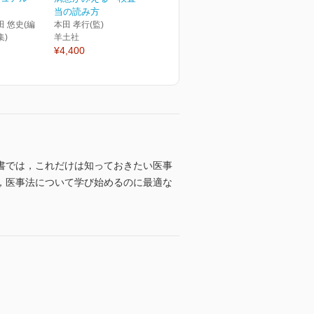
当の読み方
田 悠史(編
本田 孝行(監)
集)
羊土社
¥4,400
書では，これだけは知っておきたい医事
，医事法について学び始めるのに最適な