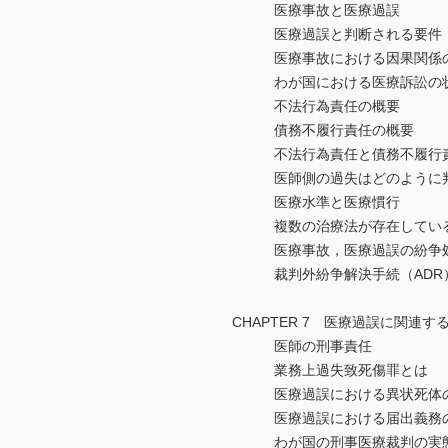
医療事故と医療過誤
医療過誤と判断される要件
医療事故における因果関係の
わが国における医療訴訟の状
不法行為責任の概要
債務不履行責任の概要
不法行為責任と債務不履行責
医師側の過失はどのように判
医療水準と医療慣行
複数の治療法が存在している
医療事故，医療過誤の紛争
裁判外紛争解決手続（ADR
CHAPTER 7 医療過誤に関連
医師の刑事責任
業務上過失致死傷罪とは
医療過誤における異状死体の
医療過誤における届出義務
わが国の刑事医療裁判の実