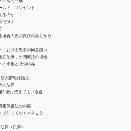
の法的立場
ムド コンセント
あるのか
法的側面
任
場合の説明責任のありかた
における患者の同意能力
立治療，民間療法の場合
の今後とその限界
報と個人情報保護法
めの法律
 者に伝えてよい場合
報保護法の内容
で知っておくべきこと
する法律（民事）