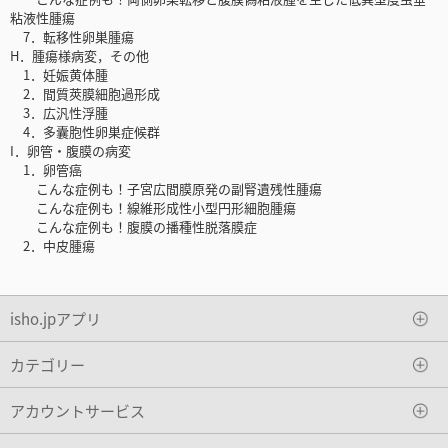
粘液性腫瘍
7．転移性卵巣腫瘍
H．腫瘍様病変，その他
1．妊娠黄体腫
2．間質莢膜細胞過形成
3．広汎性浮腫
4．多囊胞性卵巣症候群
I．卵管・腹膜の病変
1．卵管癌
こんな症例も！子宮広間膜原発の副腎遺残性腫瘍
こんな症例も！線維形成性小型円形細胞腫瘍
こんな症例も！腹膜の播種性脱落膜症
2．中皮腫瘍
isho.jpアプリ
カテゴリー
アカウントサービス