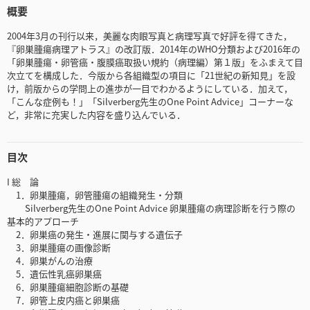
概要
2004年3月の刊行以来，美麗な肉眼写真と病理写真で好評を得てきた，
『卵巣腫瘍病理アトラス』の改訂版．2014年のWHO分類および2016年の
「卵巣腫瘍・卵管癌・腹膜癌取扱い規約（病理編）第１版」をふまえて目
次立てを構成した．今版から各組織型の項目に「21世紀の新知見」を設
け，前版からの学問上の進歩が一目でわかるようにしている．加えて，
「こんな症例も！」「Silverberg先生のOne Point Advice」コーナーな
ど，非常に充実した内容を盛り込んでいる．
目次
I 総 論
1．卵巣腫瘍，卵管腫瘍の組織発生・分類
Silverberg先生のOne Point Advice 卵巣腫瘍の病理診断を行う際の
基本的アプローチ
2．卵巣癌の発生・進展に関与する遺伝子
3．卵巣腫瘍の画像診断
4．卵巣がんの治療
5．遺伝性乳癌卵巣癌
6．卵巣腫瘍細胞診断の基礎
7．卵管上皮内癌と卵巣癌