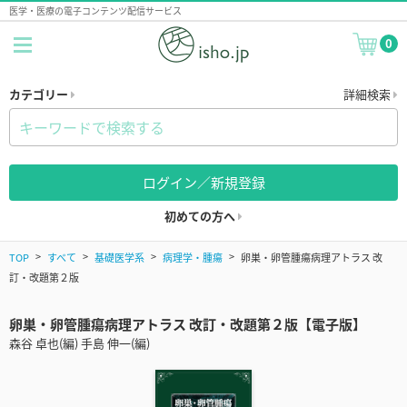
医学・医療の電子コンテンツ配信サービス
0
カテゴリー
詳細検索
ログイン／新規登録
初めての方へ
TOP
すべて
基礎医学系
病理学・腫瘍
卵巣・卵管腫瘍病理アトラス 改
訂・改題第２版
卵巣・卵管腫瘍病理アトラス 改訂・改題第２版【電子版】
森谷 卓也(編) 手島 伸一(編)