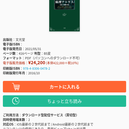
出版社
文光堂
電子版ISBN
電子版発売日
2021/05/31
ページ数
416ページ
判型
B5変
フォーマット
PDF（パソコンへのダウンロード不可）
¥24,200
電子版販売価格：
(本体¥22,000＋税10％)
印刷版ISBN
978-4-8306-0478-2
印刷版発行年月
2016/10
カートに入れる
ちょっと立ち読み
ご利用方法
ダウンロード型配信サービス（買切型）
同時使用端末数
2
対応OS
iOS最新の２世代前まで / Android最新の２世代前まで
※コンテンツの使用にあたり、専用ビューアisho.jpが必要