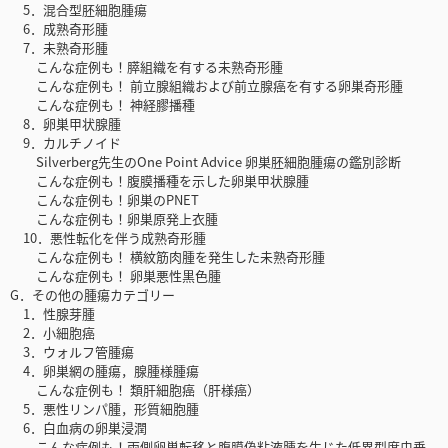
5．混合型胚細胞腫瘍
6．成熟奇形腫
7．未熟奇形腫
こんな症例も！膵組織を有する未熟奇形腫
こんな症例も！ 前立腺組織および前立腺癌を有する卵巣奇形腫
こんな症例も！ 神経膠播種
8．卵巣甲状腺腫
9．カルチノイド
Silverberg先生のOne Point Advice 卵巣胚細胞腫瘍の鑑別診断
こんな症例も！腹膜播種を示した卵巣甲状腺腫
こんな症例も！卵巣のPNET
こんな症例も！卵巣原発上衣腫
10．悪性転化を伴う成熟奇形腫
こんな症例も！ 横紋筋肉腫を発生した未熟奇形腫
こんな症例も！ 卵巣悪性黒色腫
G．その他の腫瘍カテゴリー
1．性腺芽腫
2．小細胞癌
3．ウォルフ管腫瘍
4．卵巣網の腫瘍，腺腫様腫瘍
こんな症例も！ 類肝細胞癌（肝様癌）
5．悪性リンパ腫，形質細胞腫
6．白血病の卵巣浸潤
こんな症例も！両側卵巣転移と腹膜偽粘液腫を生じた低異型度虫垂