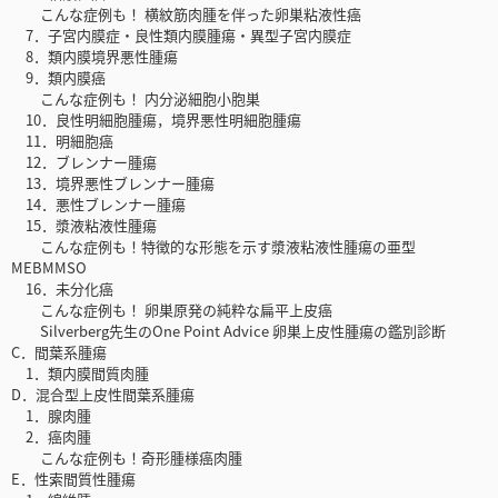
こんな症例も！ 横紋筋肉腫を伴った卵巣粘液性癌
7．子宮内膜症・良性類内膜腫瘍・異型子宮内膜症
8．類内膜境界悪性腫瘍
9．類内膜癌
こんな症例も！ 内分泌細胞小胞巣
10．良性明細胞腫瘍，境界悪性明細胞腫瘍
11．明細胞癌
12．ブレンナー腫瘍
13．境界悪性ブレンナー腫瘍
14．悪性ブレンナー腫瘍
15．漿液粘液性腫瘍
こんな症例も！特徴的な形態を示す漿液粘液性腫瘍の亜型
MEBMMSO
16．未分化癌
こんな症例も！ 卵巣原発の純粋な扁平上皮癌
Silverberg先生のOne Point Advice 卵巣上皮性腫瘍の鑑別診断
C．間葉系腫瘍
1．類内膜間質肉腫
D．混合型上皮性間葉系腫瘍
1．腺肉腫
2．癌肉腫
こんな症例も！奇形腫様癌肉腫
E．性索間質性腫瘍