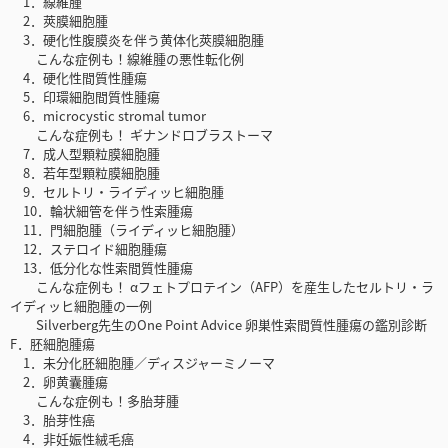
1．線維腫
2．莢膜細胞腫
3．硬化性腹膜炎を伴う黄体化莢膜細胞腫
こんな症例も！線維腫の悪性転化例
4．硬化性間質性腫瘍
5．印環細胞間質性腫瘍
6．microcystic stromal tumor
こんな症例も！ ギナンドロブラストーマ
7．成人型顆粒膜細胞腫
8．若年型顆粒膜細胞腫
9．セルトリ・ライディッヒ細胞腫
10．輪状細管を伴う性索腫瘍
11．門細胞腫（ライディッヒ細胞腫）
12．ステロイド細胞腫瘍
13．低分化な性索間質性腫瘍
こんな症例も！ αフェトプロテイン（AFP）を産生したセルトリ・ラ
イディッヒ細胞腫の一例
Silverberg先生のOne Point Advice 卵巣性索間質性腫瘍の鑑別診断
F．胚細胞腫瘍
1．未分化胚細胞腫／ディスジャーミノーマ
2．卵黄囊腫瘍
こんな症例も！多胎芽腫
3．胎芽性癌
4．非妊娠性絨毛癌