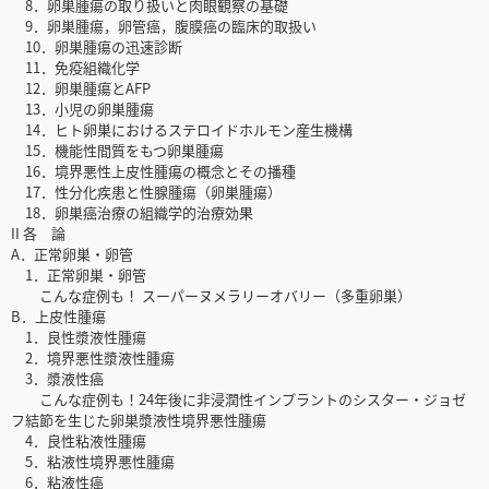
8．卵巣腫瘍の取り扱いと肉眼観察の基礎
9．卵巣腫瘍，卵管癌，腹膜癌の臨床的取扱い
10．卵巣腫瘍の迅速診断
11．免疫組織化学
12．卵巣腫瘍とAFP
13．小児の卵巣腫瘍
14．ヒト卵巣におけるステロイドホルモン産生機構
15．機能性間質をもつ卵巣腫瘍
16．境界悪性上皮性腫瘍の概念とその播種
17．性分化疾患と性腺腫瘍（卵巣腫瘍）
18．卵巣癌治療の組織学的治療効果
II 各 論
A．正常卵巣・卵管
1．正常卵巣・卵管
こんな症例も！ スーパーヌメラリーオバリー（多重卵巣）
B．上皮性腫瘍
1．良性漿液性腫瘍
2．境界悪性漿液性腫瘍
3．漿液性癌
こんな症例も！24年後に非浸潤性インプラントのシスター・ジョゼ
フ結節を生じた卵巣漿液性境界悪性腫瘍
4．良性粘液性腫瘍
5．粘液性境界悪性腫瘍
6．粘液性癌