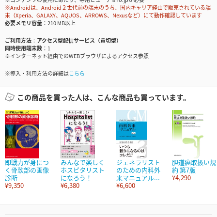
※Androidは、Android２世代前の端末のうち、国内キャリア経由で販売されている端
末（Xperia、GALAXY、AQUOS、ARROWS、Nexusなど）にて動作確認しています
必要メモリ容量
210 MB以上
ご利用方法
アクセス型配信サービス（買切型）
同時使用端末数
1
※インターネット経由でのWEBブラウザによるアクセス参照
※導入・利用方法の詳細は
こちら
この商品を買った人は、こんな商品も買っています。
即戦力が身につ
みんなで楽しく
ジェネラリスト
胆道癌取扱い規
く骨軟部の画像
ホスピタリスト
のための内科外
約 第7版
診断
になろう！
来マニュアル...
¥4,290
¥9,350
¥6,380
¥6,600