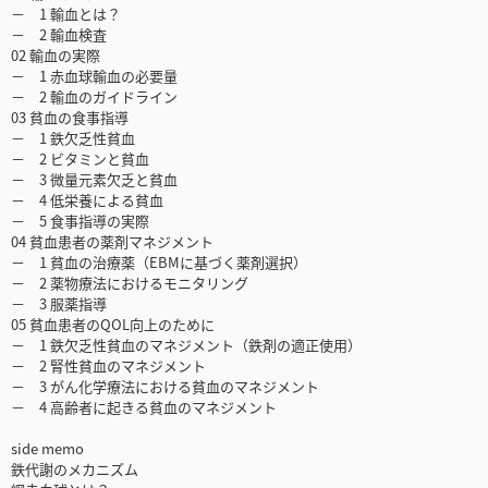
－ 1 輸血とは？
－ 2 輸血検査
02 輸血の実際
－ 1 赤血球輸血の必要量
－ 2 輸血のガイドライン
03 貧血の食事指導
－ 1 鉄欠乏性貧血
－ 2 ビタミンと貧血
－ 3 微量元素欠乏と貧血
－ 4 低栄養による貧血
－ 5 食事指導の実際
04 貧血患者の薬剤マネジメント
－ 1 貧血の治療薬（EBMに基づく薬剤選択）
－ 2 薬物療法におけるモニタリング
－ 3 服薬指導
05 貧血患者のQOL向上のために
－ 1 鉄欠乏性貧血のマネジメント（鉄剤の適正使用）
－ 2 腎性貧血のマネジメント
－ 3 がん化学療法における貧血のマネジメント
－ 4 高齢者に起きる貧血のマネジメント
side memo
鉄代謝のメカニズム