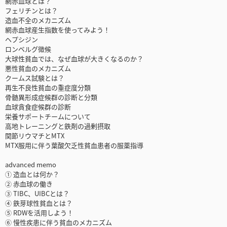
網赤血球とは？
フェリチンとは？
造血不全のメカニズム
網赤血球産生指数を使ってみよう！
ヘプシジン
ロンベルグ徴候
大球性貧血では、なぜ血球が大きくなるのか？
悪性貧血のメカニズム
クームス試験とは？
再生不良性貧血の重症度分類
骨髄異形成症候群の診断と分類
血球貪食症候群の診断
栄養サポートチームについて
高地トレーニングと鉄剤の過剰摂取
関節リウマチとMTX
MTX服用に伴う葉酸欠乏性貧血患者の服薬指導
advanced memo
① 造血とは何か？
② 赤血球の働き
③ TIBC、UIBCとは？
④ 鉄芽球性貧血とは？
⑤ RDWを活用しよう！
⑥ 慢性疾患に伴う貧血のメカニズム