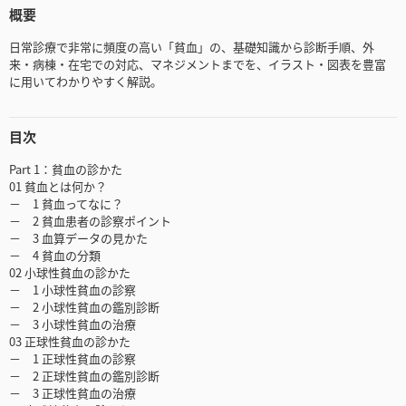
概要
日常診療で非常に頻度の高い「貧血」の、基礎知識から診断手順、外
来・病棟・在宅での対応、マネジメントまでを、イラスト・図表を豊富
に用いてわかりやすく解説。
目次
Part 1：貧血の診かた
01 貧血とは何か？
－ 1 貧血ってなに？
－ 2 貧血患者の診察ポイント
－ 3 血算データの見かた
－ 4 貧血の分類
02 小球性貧血の診かた
－ 1 小球性貧血の診察
－ 2 小球性貧血の鑑別診断
－ 3 小球性貧血の治療
03 正球性貧血の診かた
－ 1 正球性貧血の診察
－ 2 正球性貧血の鑑別診断
－ 3 正球性貧血の治療