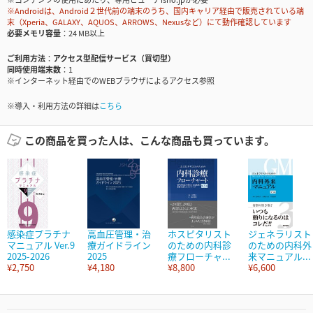
※Androidは、Android２世代前の端末のうち、国内キャリア経由で販売されている端
末（Xperia、GALAXY、AQUOS、ARROWS、Nexusなど）にて動作確認しています
必要メモリ容量
24 MB以上
ご利用方法
アクセス型配信サービス（買切型）
同時使用端末数
1
※インターネット経由でのWEBブラウザによるアクセス参照
※導入・利用方法の詳細は
こちら
この商品を買った人は、こんな商品も買っています。
感染症プラチナ
高血圧管理・治
ホスピタリスト
ジェネラリスト
マニュアル Ver.9
療ガイドライン
のための内科診
のための内科外
2025-2026
2025
療フローチャ...
来マニュアル...
¥2,750
¥4,180
¥8,800
¥6,600