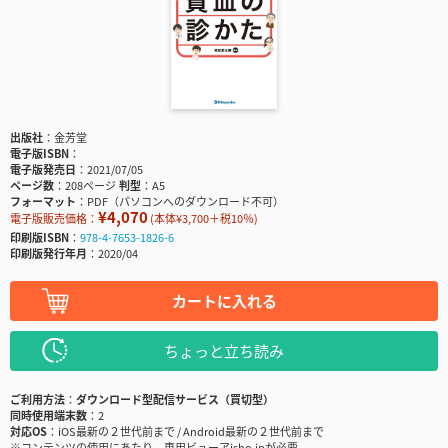
出版社
金芳堂
電子版ISBN
電子版発売日
2021/07/05
ページ数
208ページ
判型
A5
フォーマット
PDF（パソコンへのダウンロード不可）
¥4,070
電子版販売価格：
(本体¥3,700＋税10％)
印刷版ISBN
978-4-7653-1826-6
印刷版発行年月
2020/04
カートに入れる
ちょっと立ち読み
ご利用方法
ダウンロード型配信サービス（買切型）
同時使用端末数
2
対応OS
iOS最新の２世代前まで / Android最新の２世代前まで
※コンテンツの使用にあたり、専用ビューアisho.jpが必要