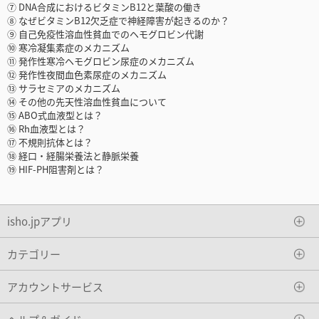
⑦ DNA合成におけるビタミンB12と葉酸の働き
⑧ なぜビタミンB12欠乏症で神経障害が起きるのか？
⑨ 自己免疫性溶血性貧血でのヘモグロビン代謝
⑩ 寒冷凝集素症のメカニズム
⑪ 発作性寒冷ヘモグロビン尿症のメカニズム
⑫ 発作性夜間血色素尿症のメカニズム
⑬ サラセミアのメカニズム
⑭ その他の先天性溶血性貧血について
⑮ ABO式血液型とは？
⑯ Rh血液型とは？
⑰ 不規則抗体とは？
⑱ 経口・経腸栄養法と静脈栄養
⑲ HIF-PH阻害剤とは？
isho.jpアプリ
カテゴリー
アカウントサービス