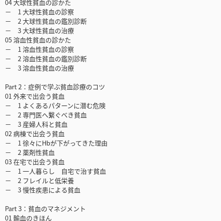
04 大球性貧血の診かた
－ 1 大球性貧血の診察
－ 2 大球性貧血の鑑別診断
－ 3 大球性貧血の治療
05 溶血性貧血の診かた
－ 1 溶血性貧血の診察
－ 2 溶血性貧血の鑑別診断
－ 3 溶血性貧血の治療
Part 2：症例で学ぶ貧血診療のコツ
01 外来で出会う貧血
－ 1 よくあるパターンに潜む危険
－ 2 専門医へ繋ぐべき貧血
－ 3 産婦人科と貧血
02 病棟で出会う貧血
－ 1 徐々にHbが下がってきた理由
－ 2 薬剤性貧血
03 在宅で出会う貧血
－ 1 一人暮らし 自宅で治す貧血
－ 2 フレイルと低栄養
－ 3 慢性疾患による貧血
Part 3：貧血のマネジメント
01 輸血のきほん