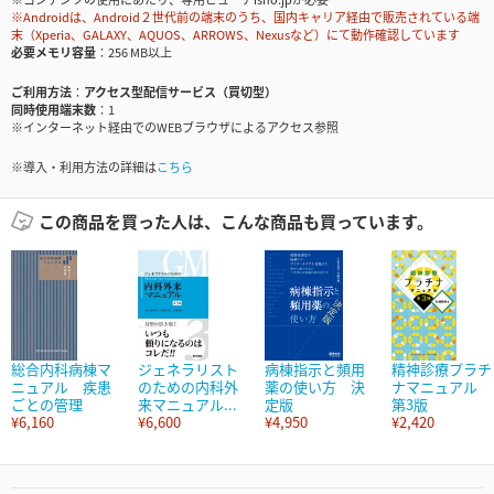
※Androidは、Android２世代前の端末のうち、国内キャリア経由で販売されている端
末（Xperia、GALAXY、AQUOS、ARROWS、Nexusなど）にて動作確認しています
必要メモリ容量
256 MB以上
ご利用方法
アクセス型配信サービス（買切型）
同時使用端末数
1
※インターネット経由でのWEBブラウザによるアクセス参照
※導入・利用方法の詳細は
こちら
この商品を買った人は、こんな商品も買っています。
総合内科病棟マ
ジェネラリスト
病棟指示と頻用
精神診療プラチ
ニュアル 疾患
のための内科外
薬の使い方 決
ナマニュアル
ごとの管理
来マニュアル...
定版
第3版
¥6,160
¥6,600
¥4,950
¥2,420