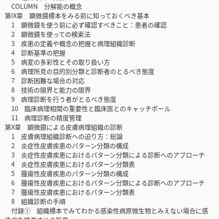
COLUMN 分解能の概念
第IX章 顕微鏡標本をみる前に知っておくべき基本
1 顕微鏡を使う前に必ず確認すべきこと：患者の確認
2 顕微鏡を使っての検索法
3 疾患の定義や概念の把握と病理組織診断
4 診断基準の把握
5 病変の多彩性とその取り扱い方
6 病理所見の目的別分類と診断者のとるべき態度
7 診断困難な場合の対応
8 技術の限界と能力の限界
9 病理診断を行う者がとるべき態度
10 臨床病理相関の重要性と臨床医とのキャッチボール
11 病理診断の精度管理
第X章 顕微鏡による皮膚病理組織の診断
1 皮膚病理組織診断への迫り方：総論
2 炎症性皮膚疾患のパターン分類の構成
3 炎症性皮膚疾患におけるパターン分類による診断へのアプローチ
4 炎症性皮膚疾患におけるパターン分類表
5 腫瘍性皮膚疾患のパターン分類の構成
6 腫瘍性皮膚疾患におけるパターン分類による診断へのアプローチ
7 腫瘍性皮膚疾患におけるパターン分類表
8 組織診断の手順
付録① 組織標本でみてわかる感染性病原微生物とみえない場合に感