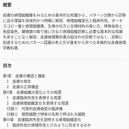
概要
皮膚の病理組織像をみるための基本的な知識から，パターン分類から診断
に迫る理論を具体的かつ明確に解説．病理組織変化と臨床所見，ダーモ
スコピー像と病理組織像，生検の仕方と生検材料の扱い方，特殊染色と
免疫染色，顕微鏡の取り扱い方など病理組織診断に必要な基本的な知識
を余すことなく解説．皮膚病理教科書の絵合わせ診断ではなく，診断に
到達するためのパターン認識の考え方が基本から学べる本格的な皮膚病理
学教科書．
目次
第I章 皮膚の構造と機能
1 皮膚の発生
2 皮膚の正常構造
第II章 皮膚組織の変化とその用語
1 皮膚臨床所見を表現する用語
2 皮膚病理組織変化を表現する用語
付録① 代表的皮膚病変の臨床像
付録② 間質細胞で特有の名称で呼ばれる細胞
第III章 皮膚臨床所見を説明する病理組織変化
1 臨床所見が病理所見とどのように符合するのか