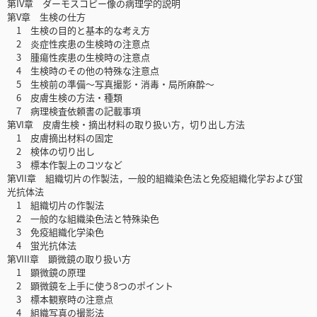
第IV章 ダーモスコピー像の病理学的説明
第V章 生検の仕方
1 生検の目的と基本的な考え方
2 炎症性疾患の生検時の注意点
3 腫瘍性疾患の生検時の注意点
4 生検時のその他の特殊な注意点
5 生検前の準備〜写真撮影・消毒・局所麻酔〜
6 皮膚生検の方法・種類
7 病理検査依頼書の記載事項
第VI章 皮膚生検・摘出材料の取り扱い方，切り出し方法
1 皮膚摘出材料の固定
2 検体の切り出し
3 標本作製上のコツなど
第VII章 組織切片の作製法，一般的組織染色法と免疫組織化学および蛍
光抗体法
1 組織切片の作製法
2 一般的な組織染色法と特殊染色
3 免疫組織化学染色
4 蛍光抗体法
第VIII章 顕微鏡の取り扱い方
1 顕微鏡の原理
2 顕微鏡を上手に使う8つのポイント
3 標本観察時の注意点
4 組織写真の撮影法