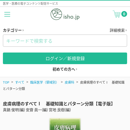
医学・医療の電子コンテンツ配信サービス
0
カテゴリー
詳細検索
ログイン／新規登録
初めての方へ
TOP
すべて
臨床医学（領域別）
皮膚科
皮膚病理のすべてⅠ 基礎知識
とパターン分類
皮膚病理のすべてⅠ 基礎知識とパターン分類【電子版】
真鍋 俊明(編) 安齋 眞一(編) 宮地 良樹(編)