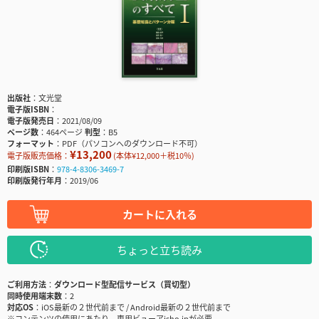
出版社
文光堂
電子版ISBN
電子版発売日
2021/08/09
ページ数
464ページ
判型
B5
フォーマット
PDF（パソコンへのダウンロード不可）
¥13,200
電子版販売価格：
(本体¥12,000＋税10％)
印刷版ISBN
978-4-8306-3469-7
印刷版発行年月
2019/06
カートに入れる
ちょっと立ち読み
ご利用方法
ダウンロード型配信サービス（買切型）
同時使用端末数
2
対応OS
iOS最新の２世代前まで / Android最新の２世代前まで
※コンテンツの使用にあたり、専用ビューアisho.jpが必要