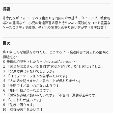
概要
非専門医がフォローすべき範囲や専門医紹介の基準・タイミング，教育現
場との連携など，小児の発達障害診療を行うための実践的なコツを豊富な
ケーススタディで解説．子どもや家族との寄り添い方が学べる実践書！
目次
第１章 こんな相談をされたら、どうする？ ～発達障害で見られる症候と
初期対応～
０ 発達の相談をされたら ～Universal Approach～
１ 「言葉が出ません／保育園で“言葉が遅れている”と言われました」
２ 「発達障害じゃないでしょうか」
３ 「コミュニケーションが苦手みたいです」
４ 「人の話を聞きません／言うことが伝わりません」
５ 「多動です／集中力がないようです」
６ 「集団行動が苦手なようです」
７ 「感覚が過敏／鈍いみたいです」「不器用／運動が苦手です」
８ 「こだわりが強いです」
９ 「乱暴で困ります」
10 「勉強が苦手みたいです」