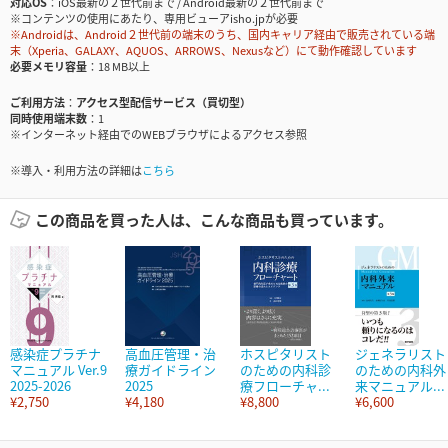
対応OS
iOS最新の２世代前まで / Android最新の２世代前まで
※コンテンツの使用にあたり、専用ビューアisho.jpが必要
※Androidは、Android２世代前の端末のうち、国内キャリア経由で販売されている端
末（Xperia、GALAXY、AQUOS、ARROWS、Nexusなど）にて動作確認しています
必要メモリ容量
18 MB以上
ご利用方法
アクセス型配信サービス（買切型）
同時使用端末数
1
※インターネット経由でのWEBブラウザによるアクセス参照
※導入・利用方法の詳細は
こちら
この商品を買った人は、こんな商品も買っています。
感染症プラチナ
高血圧管理・治
ホスピタリスト
ジェネラリスト
マニュアル Ver.9
療ガイドライン
のための内科診
のための内科外
2025-2026
2025
療フローチャ...
来マニュアル...
¥2,750
¥4,180
¥8,800
¥6,600