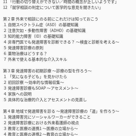
11 「行動の切り替えができない／時間の概念が乏しいようです」
12 「就学相談の判定について医学的な意見を聞きたい」
第２章 外来で相談にのる前にこれだけは知っておこう
１ 自閉スペクトラム症（ASD）の基礎知識
２ 注意欠如・多動性障害（ADHD）の基礎知識
３ 知的能力障害（ID）の基礎知識
４ 非専門医でも発達障害を診断できる？ ～検査と診断を考える～
５ 発達障害診療の原則
６ 薬物治療はどうする？
７ 外来で使える基本的な介入スキル
第３章 発達障害の初期診療 ～診療の型を作ろう～
１ 「気になる子ども」を見かけたら
２ 初回診察 ～効率的な情報収集～
３ 発達障害診療もSOAP ～アセスメント～
４ 家族への説明
５ 具体的な治療的介入とアセスメントの見直し
第４章 地域で発達障害を診る ～発達障害診療の「道」を作ろう～
１ 発達障害児にソーシャルワーカーができること
２ 発達障害診療における外来看護師の視点
３ 教育と医療の連携1 ～医療の立場から～
４ 教育と医療の連携2 ～教育の立場から～