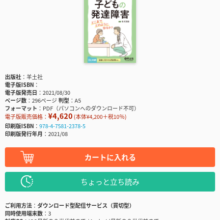
出版社
羊土社
電子版ISBN
電子版発売日
2021/08/30
ページ数
296ページ
判型
A5
フォーマット
PDF（パソコンへのダウンロード不可）
¥4,620
電子版販売価格：
(本体¥4,200＋税10％)
印刷版ISBN
978-4-7581-2378-5
印刷版発行年月
2021/08
カートに入れる
ちょっと立ち読み
ご利用方法
ダウンロード型配信サービス（買切型）
同時使用端末数
3