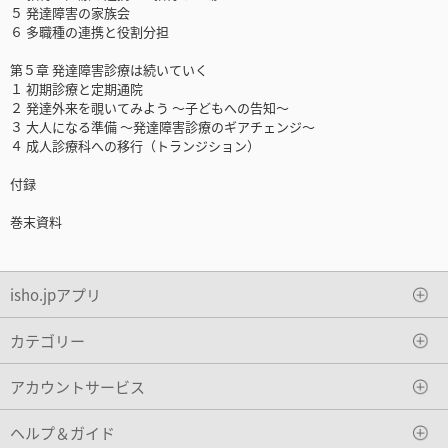
５ 発達障害の家族会
６ 多職種の連携と役割分担
第５章 発達障害診療は続いていく
１ 初期診療と定期通院
２ 発達外来を覗いてみよう ～子どもへの告知～
３ 大人になる準備 ～発達障害診療のギアチェンジ～
４ 成人診療科への移行（トランジション）
付録
巻末資料
isho.jpアプリ
カテゴリー
アカウントサービス
ヘルプ＆ガイド