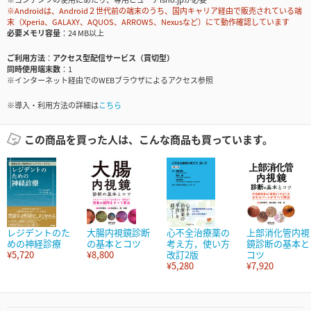
※Androidは、Android２世代前の端末のうち、国内キャリア経由で販売されている端
末（Xperia、GALAXY、AQUOS、ARROWS、Nexusなど）にて動作確認しています
必要メモリ容量
24 MB以上
ご利用方法
アクセス型配信サービス（買切型）
同時使用端末数
1
※インターネット経由でのWEBブラウザによるアクセス参照
※導入・利用方法の詳細は
こちら
この商品を買った人は、こんな商品も買っています。
レジデントのた
大腸内視鏡診断
心不全治療薬の
上部消化管内視
めの神経診療
の基本とコツ
考え方，使い方
鏡診断の基本と
¥5,720
¥8,800
改訂2版
コツ
¥5,280
¥7,920