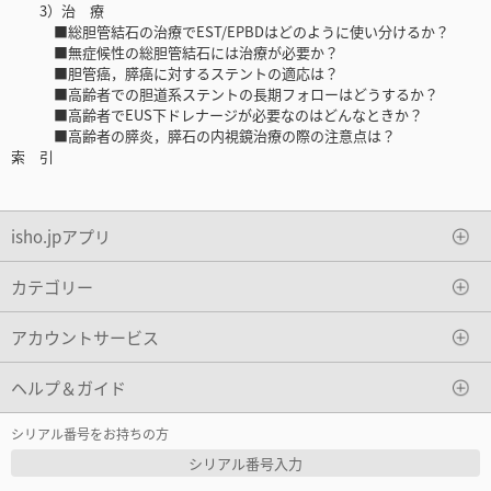
3）治 療
■総胆管結石の治療でEST/EPBDはどのように使い分けるか？
■無症候性の総胆管結石には治療が必要か？
■胆管癌，膵癌に対するステントの適応は？
■高齢者での胆道系ステントの長期フォローはどうするか？
■高齢者でEUS下ドレナージが必要なのはどんなときか？
■高齢者の膵炎，膵石の内視鏡治療の際の注意点は？
索 引
isho.jpアプリ
カテゴリー
アカウントサービス
ヘルプ＆ガイド
シリアル番号をお持ちの方
シリアル番号入力