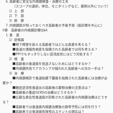
6. 高齢者に安全な内視鏡検査・治療の工夫
（スコープの選択，体位，モニタリングなど，薬剤以外について）
1）上 部
2）下 部
3）胆 膵
7. 内視鏡医が知っておくべき高齢者の予後予測（癌診療を中心に）
II章 高齢者の内視鏡診療Q&A
1. 食 道
1）症候論
■嚥下障害を訴える高齢者ではどんな疾患を考える？
■食道の潰瘍性病変を指摘された高齢者では何を考える？
■PPIでもすっきりしない逆流症状にはどう対処する？
2）検 査
■高齢者の食道癌を見逃さないためにはどうするか？
■内視鏡所見でアカラシアが疑われた高齢者への次の一手は？
3）治 療
■内視鏡検診で食道粘膜下腫瘍を指摘された高齢者には治療が必
要か？
■軽症逆流性食道炎の高齢者の薬物治療の注意点は？
■高齢者の重症GERDの治療はどうするか？
■広範な表在性食道癌が診断された高齢者の内視鏡治療はどうす
る？
■高齢者では食道癌内視鏡治療後の狭窄予防には何を行う？
■高齢者での食道癌性狭窄のステントの適応は？