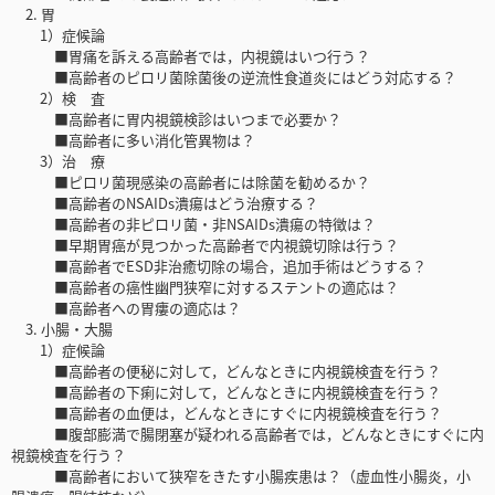
2. 胃
1）症候論
■胃痛を訴える高齢者では，内視鏡はいつ行う？
■高齢者のピロリ菌除菌後の逆流性食道炎にはどう対応する？
2）検 査
■高齢者に胃内視鏡検診はいつまで必要か？
■高齢者に多い消化管異物は？
3）治 療
■ピロリ菌現感染の高齢者には除菌を勧めるか？
■高齢者のNSAIDs潰瘍はどう治療する？
■高齢者の非ピロリ菌・非NSAIDs潰瘍の特徴は？
■早期胃癌が見つかった高齢者で内視鏡切除は行う？
■高齢者でESD非治癒切除の場合，追加手術はどうする？
■高齢者の癌性幽門狭窄に対するステントの適応は？
■高齢者への胃瘻の適応は？
3. 小腸・大腸
1）症候論
■高齢者の便秘に対して，どんなときに内視鏡検査を行う？
■高齢者の下痢に対して，どんなときに内視鏡検査を行う？
■高齢者の血便は，どんなときにすぐに内視鏡検査を行う？
■腹部膨満で腸閉塞が疑われる高齢者では，どんなときにすぐに内
視鏡検査を行う？
■高齢者において狭窄をきたす小腸疾患は？（虚血性小腸炎，小