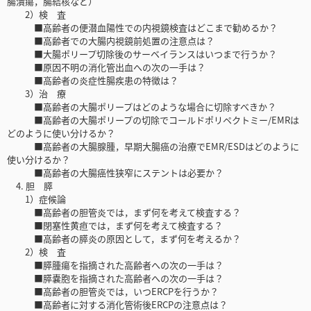
腸潰瘍，腸結核など）
2）検 査
■高齢者の便潜血陽性での内視鏡検査はどこまで勧めるか？
■高齢者での大腸内視鏡前処置の注意点は？
■大腸ポリープ切除後のサーベイランスはいつまで行うか？
■原因不明の消化管出血への次の一手は？
■高齢者の炎症性腸疾患の特徴は？
3）治 療
■高齢者の大腸ポリープはどのような場合に切除すべきか？
■高齢者の大腸ポリープの切除でコールドポリペクトミー/EMRは
どのように使い分けるか？
■高齢者の大腸腺腫，早期大腸癌の治療でEMR/ESDはどのように
使い分けるか？
■高齢者の大腸癌性狭窄にステントは必要か？
4. 胆 膵
1）症候論
■高齢者の胆管炎では，まず何を考えて検査する？
■閉塞性黄疸では，まず何を考えて検査する？
■高齢者の膵炎の原因として，まず何を考えるか？
2）検 査
■膵腫瘍を指摘された高齢者への次の一手は？
■膵嚢胞を指摘された高齢者への次の一手は？
■高齢者の胆管炎では，いつERCPを行うか？
■高齢者に対する消化管術後ERCPの注意点は？