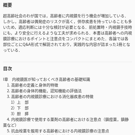
概要
超高齢社会のわが国では，高齢者に内視鏡を行う機会が増加している．
しかし，高齢者は偶発症のリスクが高く，併存疾患を持っていることも多
いため，適応判断には十分な検討が必要となる．前処置時・内視鏡手技時
にも，より安全に行えるような工夫が求められる．本書は高齢者への内視
鏡診療におけるポイントと注意点をコンパクトにまとめた．各論では各
部位ごとにQ&A形式で解説されており，実践的な内容が詰まった1冊とな
っている．
目次
I章 内視鏡医が知っておくべき高齢者の基礎知識
1. 高齢者の定義と身体的特徴
2. 高齢者の身体的機能，認知機能の評価法
3. 高齢者の内視鏡診療における消化器疾患の特徴
1）上 部
2）下 部
3）胆 膵
4. 内視鏡診療で使用する薬剤の高齢者における注意点（鎮痙薬，鎮静
薬など）
5. 抗血栓薬を服用する高齢者における内視鏡診療の注意点