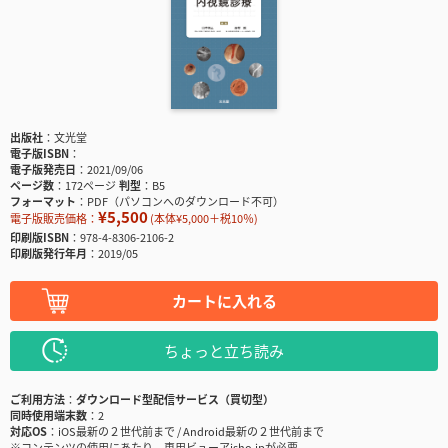
出版社
文光堂
電子版ISBN
電子版発売日
2021/09/06
ページ数
172ページ
判型
B5
フォーマット
PDF（パソコンへのダウンロード不可）
¥5,500
電子版販売価格：
(本体¥5,000＋税10％)
印刷版ISBN
978-4-8306-2106-2
印刷版発行年月
2019/05
カートに入れる
ちょっと立ち読み
ご利用方法
ダウンロード型配信サービス（買切型）
同時使用端末数
2
対応OS
iOS最新の２世代前まで / Android最新の２世代前まで
※コンテンツの使用にあたり、専用ビューアisho.jpが必要