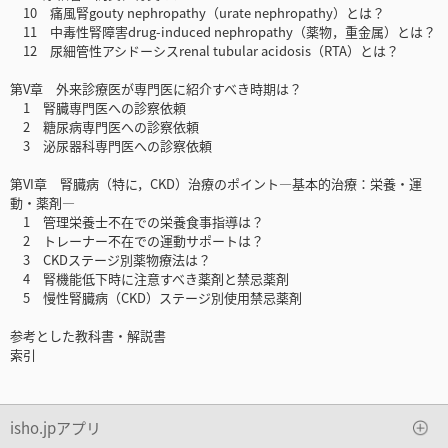
10 痛風腎gouty nephropathy（urate nephropathy）とは？
11 中毒性腎障害drug-induced nephropathy（薬物，重金属）とは？
12 尿細管性アシドーシスrenal tubular acidosis（RTA）とは？
第V章 外来診療医が専門医に紹介すべき時期は？
1 腎臓専門医への診察依頼
2 糖尿病専門医への診察依頼
3 泌尿器科専門医への診察依頼
第VI章 腎臓病（特に，CKD）治療のポイント―基本的治療：栄養・運
動・薬剤―
1 管理栄養士不在での栄養食事指導は？
2 トレーナー不在での運動サポートは？
3 CKDステージ別薬物療法は？
4 腎機能低下時に注意すべき薬剤と禁忌薬剤
5 慢性腎臓病（CKD）ステージ別使用禁忌薬剤
参考とした教科書・解説書
索引
isho.jpアプリ