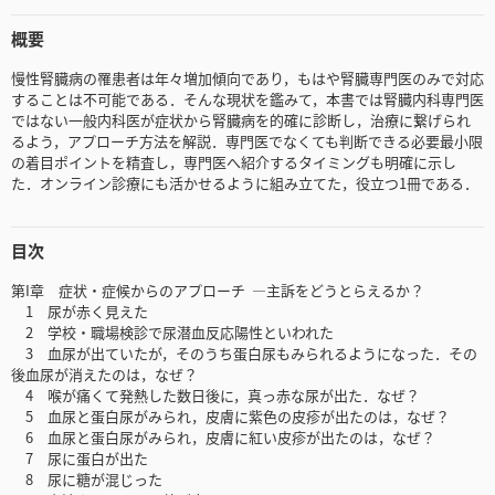
概要
慢性腎臓病の罹患者は年々増加傾向であり，もはや腎臓専門医のみで対応
することは不可能である．そんな現状を鑑みて，本書では腎臓内科専門医
ではない一般内科医が症状から腎臓病を的確に診断し，治療に繋げられ
るよう，アプローチ方法を解説．専門医でなくても判断できる必要最小限
の着目ポイントを精査し，専門医へ紹介するタイミングも明確に示し
た．オンライン診療にも活かせるように組み立てた，役立つ1冊である．
目次
第I章 症状・症候からのアプローチ ―主訴をどうとらえるか？
1 尿が赤く見えた
2 学校・職場検診で尿潜血反応陽性といわれた
3 血尿が出ていたが，そのうち蛋白尿もみられるようになった．その
後血尿が消えたのは，なぜ？
4 喉が痛くて発熱した数日後に，真っ赤な尿が出た．なぜ？
5 血尿と蛋白尿がみられ，皮膚に紫色の皮疹が出たのは，なぜ？
6 血尿と蛋白尿がみられ，皮膚に紅い皮疹が出たのは，なぜ？
7 尿に蛋白が出た
8 尿に糖が混じった