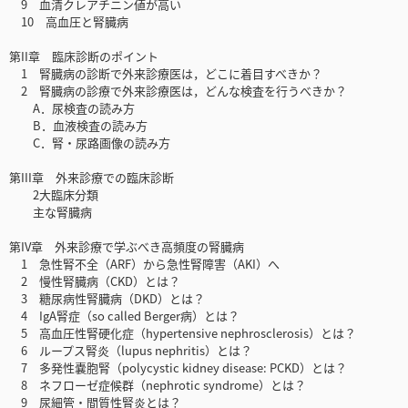
9 血清クレアチニン値が高い
10 高血圧と腎臓病
第II章 臨床診断のポイント
1 腎臓病の診断で外来診療医は，どこに着目すべきか？
2 腎臓病の診療で外来診療医は，どんな検査を行うべきか？
A．尿検査の読み方
B．血液検査の読み方
C．腎・尿路画像の読み方
第III章 外来診療での臨床診断
2大臨床分類
主な腎臓病
第IV章 外来診療で学ぶべき高頻度の腎臓病
1 急性腎不全（ARF）から急性腎障害（AKI）へ
2 慢性腎臓病（CKD）とは？
3 糖尿病性腎臓病（DKD）とは？
4 IgA腎症（so called Berger病）とは？
5 高血圧性腎硬化症（hypertensive nephrosclerosis）とは？
6 ループス腎炎（lupus nephritis）とは？
7 多発性嚢胞腎（polycystic kidney disease: PCKD）とは？
8 ネフローゼ症候群（nephrotic syndrome）とは？
9 尿細管・間質性腎炎とは？