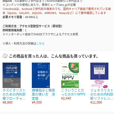
対応OS
iOS最新の２世代前まで / Android最新の２世代前まで
※コンテンツの使用にあたり、専用ビューアisho.jpが必要
※Androidは、Android２世代前の端末のうち、国内キャリア経由で販売されている端
末（Xperia、GALAXY、AQUOS、ARROWS、Nexusなど）にて動作確認しています
必要メモリ容量
48 MB以上
ご利用方法
アクセス型配信サービス（買切型）
同時使用端末数
1
※インターネット経由でのWEBブラウザによるアクセス参照
※導入・利用方法の詳細は
こちら
この商品を買った人は、こんな商品も買っています。
ホスピタリスト
病棟指示と頻用
こういうことだ
ジェネラリスト
のための内科診
薬の使い方 決
ったのか!! NPPV
のための内科診
療フローチャ...
定版
¥2,640
断リファレン...
¥8,800
¥4,950
¥11,000