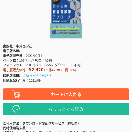
出版社
中外医学社
電子版ISBN
電子版発売日
2021/09/14
ページ数
107ページ
判型
A5判
フォーマット
PDF（パソコンへのダウンロード不可）
¥2,420
電子版販売価格：
(本体¥2,200＋税10％)
印刷版ISBN
978-4-498-22476-6
印刷版発行年月
2021/09
カートに入れる
ちょっと立ち読み
ご利用方法
ダウンロード型配信サービス（買切型）
同時使用端末数
3