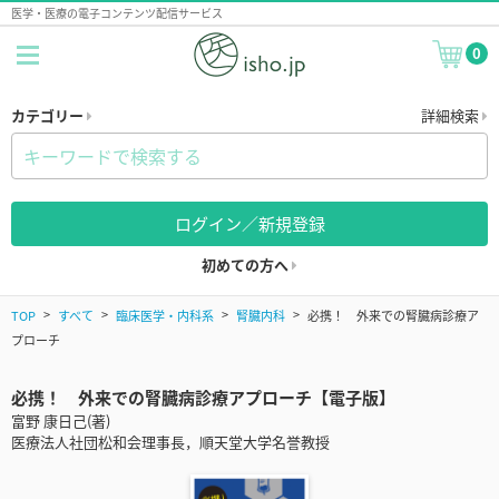
医学・医療の電子コンテンツ配信サービス
0
カテゴリー
詳細検索
ログイン／新規登録
初めての方へ
TOP
すべて
臨床医学・内科系
腎臓内科
必携！ 外来での腎臓病診療ア
プローチ
必携！ 外来での腎臓病診療アプローチ【電子版】
富野 康日己(著)
医療法人社団松和会理事長，順天堂大学名誉教授