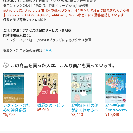
対応OS
iOS最新の２世代前まで / Android最新の２世代前まで
※コンテンツの使用にあたり、専用ビューアisho.jpが必要
※Androidは、Android２世代前の端末のうち、国内キャリア経由で販売されている端
末（Xperia、GALAXY、AQUOS、ARROWS、Nexusなど）にて動作確認しています
必要メモリ容量
454 MB以上
ご利用方法
アクセス型配信サービス（買切型）
同時使用端末数
1
※インターネット経由でのWEBブラウザによるアクセス参照
※導入・利用方法の詳細は
こちら
この商品を買った人は、こんな商品も買っています。
レジデントのた
循環器のトビラ
脳神経内科の薬
脳卒中治療
めの神経診療
¥5,940
がよくわかる本
Controversy
¥5,720
¥3,410
¥10,340