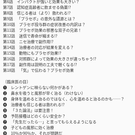
第6話 インパクトが強いと効果も大きい？
第7話 認知症高齢者に飲ませる偽薬!?
第8話 信じる者は（より）救われる!?
第9話 「プラセボ」の意外な語源とは？
第10話 プラセボ投与群の症状改善の内訳は？
第11話 プラセボ効果の邪悪な双子の兄弟！
第12話 迷信で寿命が縮まる!?
第13話 ニセ治療で副作用!?
第14話 治療者の対応が結果を変える？
第15話 動物にもプラセボ効果!?
第16話 対照群によって効果の大きさが違っちゃう!?
第17話 副作用は説明の工夫で軽くなる!?
第18話 「気」で伝わる？プラセボ効果
〔臨床医の目〕
➊ レントゲンに映らない何かがある？
➋ 鼻水を吸うと風邪が早く治る（わけない）
➌ 身体を温めると治るのではなく、心を温めると治るのかも……？
❹ 治療者も信じる者は救われる!?
➎ 「３た論法」は要注意！
➏ 予防接種はどのくらい安全か？
➐ 「先生だったら…」と言ってもらえるようになる
➑ 子どもの風邪に効く治療
➒ 10％か90％か、それが問題だ