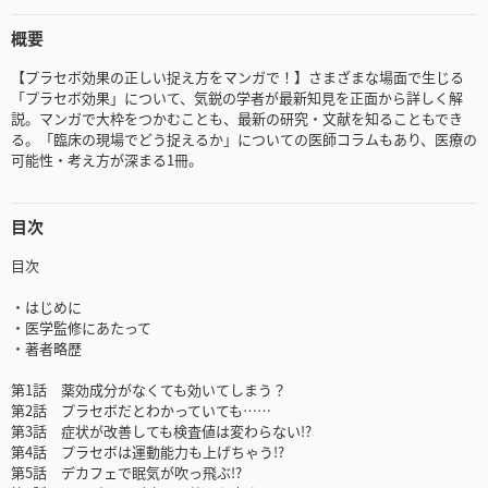
概要
【プラセボ効果の正しい捉え方をマンガで！】さまざまな場面で生じる
「プラセボ効果」について、気鋭の学者が最新知見を正面から詳しく解
説。マンガで大枠をつかむことも、最新の研究・文献を知ることもでき
る。「臨床の現場でどう捉えるか」についての医師コラムもあり、医療の
可能性・考え方が深まる1冊。
目次
目次
・はじめに
・医学監修にあたって
・著者略歴
第1話 薬効成分がなくても効いてしまう？
第2話 プラセボだとわかっていても……
第3話 症状が改善しても検査値は変わらない!?
第4話 プラセボは運動能力も上げちゃう!?
第5話 デカフェで眠気が吹っ飛ぶ!?