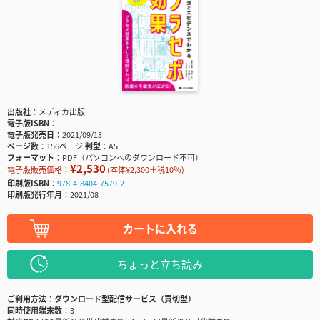
出版社
メディカ出版
電子版ISBN
電子版発売日
2021/09/13
ページ数
156ページ
判型
A5
フォーマット
PDF（パソコンへのダウンロード不可）
¥2,530
電子版販売価格：
(本体¥2,300＋税10％)
印刷版ISBN
978-4-8404-7579-2
印刷版発行年月
2021/08
カートに入れる
ちょっと立ち読み
ご利用方法
ダウンロード型配信サービス（買切型）
同時使用端末数
3